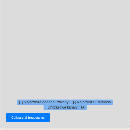
[+] Najnowsze dodane / zmiany
[-] Najnowsze usunięcia
Tymczasowe kanały FTA