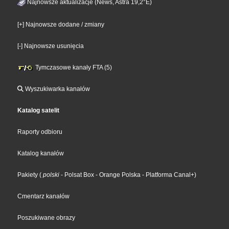
Najnowsze aktualizacje (News, Astra 19,2°E)
[+] Najnowsze dodane / zmiany
[-] Najnowsze usunięcia
Tymczasowe kanały FTA (5)
Wyszukiwarka kanałów
Katalog satelit
Raporty odbioru
Katalog kanałów
Pakiety
(
polski
- Polsat Box
- Orange Polska
- Platforma Canal+
)
Cmentarz kanałów
Poszukiwane obrazy