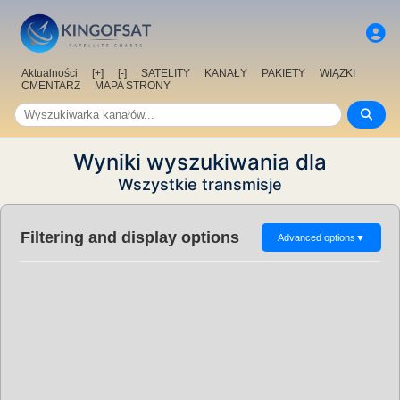
Aktualności
[+]
[-]
SATELITY
KANAŁY
PAKIETY
WIĄZKI
CMENTARZ
MAPA STRONY
Wyniki wyszukiwania dla
Wszystkie transmisje
Filtering and display options
Advanced options
▼