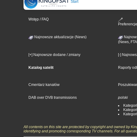
Start
Wstęp / FAQ
Preferencj
Najnowsze aktualizacje (News)
Najnows
(News, FTA
[+] Najnowsze dodane / zmiany
[-] Najnow
Katalog satelit
Raporty od
Cmentarz kanałów
Poszukiwa
DAB over DVB transmissions
polski
Kategori
Kategori
Kategori
All contents on this site are protected by copyright and owned by Ki
identifying and promoting corresponding TV channels. For all questi