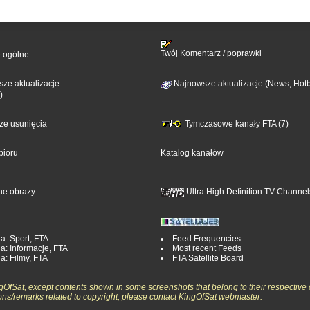
Twój Komentarz / poprawki
e ogólne
ze aktualizacje
Najnowsze aktualizacje (News, Hotb
)
sze usunięcia
Tymczasowe kanały FTA (7)
bioru
Katalog kanałów
ne obrazy
Ultra High Definition TV Channel
a: Sport, FTA
Feed Frequencies
a: Informacje, FTA
Most recent Feeds
a: Filmy, FTA
FTA Satellite Board
ngOfSat, except contents shown in some screenshots that belong to their respective 
ons/remarks related to copyright, please contact KingOfSat webmaster.