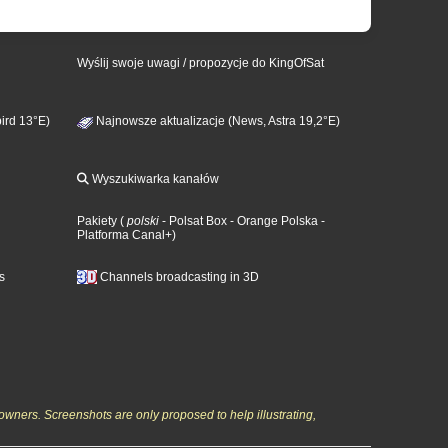
Wyślij swoje uwagi / propozycje do KingOfSat
ird 13°E)
Najnowsze aktualizacje (News, Astra 19,2°E)
Wyszukiwarka kanałów
Pakiety
(
polski
- Polsat Box
- Orange Polska
-
Platforma Canal+
)
s
Channels broadcasting in 3D
owners. Screenshots are only proposed to help illustrating,