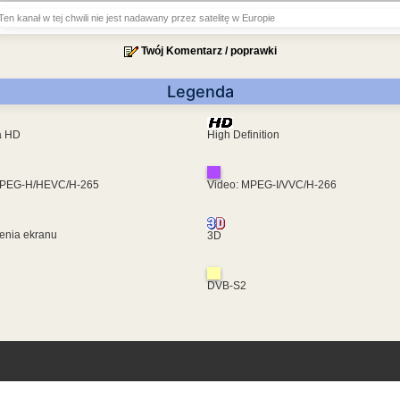
Ten kanał w tej chwili nie jest nadawany przez satelitę w Europie
Twój Komentarz / poprawki
Legenda
ra HD
High Definition
MPEG-H/HEVC/H-265
Video: MPEG-I/VVC/H-266
enia ekranu
3D
DVB-S2