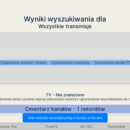
Wyniki wyszukiwania dla
Wszystkie transmisje
+] Najnowsze dodane / zmiany
[-] Najnowsze usunięcia
Tymczasowe kanały F
TV - Nie znaleziono
Użytkownik może uzyskać więcej odpowiedzi poprzez ograniczenie wyszukiwania do 
Cmentarz kanałów - 1 rekordów
Nazwa, Pos.
Freq/Pol
SR, FEC
Szyfrowanie