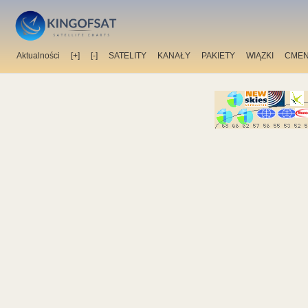
Aktualności
[+]
[-]
SATELITY
KANAŁY
PAKIETY
WIĄZKI
CMEN