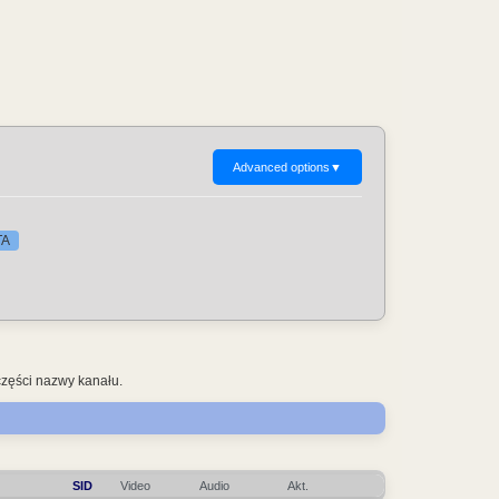
Advanced options
▼
TA
części nazwy kanału.
SID
Video
Audio
Akt.