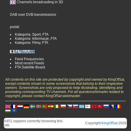
Channels broadcasting in 3D
DAB over DVB transmissions
polski
Kategoria: Sport, FTA
Kategoria: Informacje, FTA
Kategoria: Filmy, FTA
Feed Frequencies
Most recent Feeds
FTA Satellite Board
All contents on this site are protected by copyright and owned by KingOfSat,
except contents shown in some screenshots that belong to their respective
owners. Screenshots are only proposed to help illustrating, identifying and
promoting corresponding TV channels. For all questions/remarks related to
copyright, please contact KingOfSat webmaster.
6451 zappers currently browsing this
Copyright
KingOfSat
2026
site