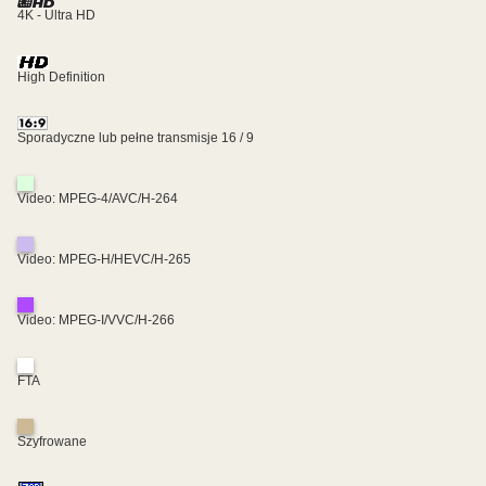
4K - Ultra HD
High Definition
Sporadyczne lub pełne transmisje 16 / 9
Video: MPEG-4/AVC/H-264
Video: MPEG-H/HEVC/H-265
Video: MPEG-I/VVC/H-266
FTA
Szyfrowane