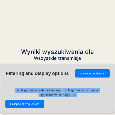
Wyniki wyszukiwania dla
Wszystkie transmisje
Filtering and display options
Advanced options
▼
[+] Najnowsze dodane / zmiany
[-] Najnowsze usunięcia
Tymczasowe kanały FTA