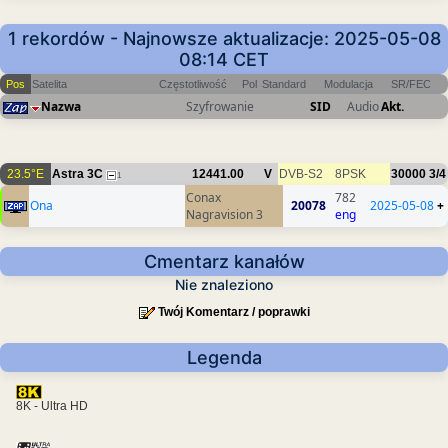
1 rekordów - Najnowsze aktualizacje: 2025-05-08
08:14 CET
Pos
Satelita
Częstotliwość
Pol
Standard
Modulacja
SR/FEC
Nazwa
Szyfrowanie
SID
Audio
Akt.
23.5°E
Astra 3C
12441.00
V
DVB-S2
8PSK
30000
3/4
1
Conax
782
Ona
20078
2025-05-08
+
Nagravision 3
eng
Cmentarz kanałów
Nie znaleziono
Twój Komentarz / poprawki
Legenda
8K - Ultra HD