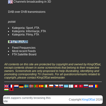
Channels broadcasting in 3D
DAB over DVB transmissions
polski
Kategoria: Sport, FTA
Kategoria: Informacje, FTA
Kategoria: Filmy, FTA
Feed Frequencies
Most recent Feeds
FTA Satellite Board
All contents on this site are protected by copyright and owned by KingOfSat,
except contents shown in some screenshots that belong to their respective
owners. Screenshots are only proposed to help illustrating, identifying and
promoting corresponding TV channels. For all questions/remarks related to
copyright, please contact KingOfSat webmaster.
4689 zappers currently browsing this
Copyright
KingOfSat
2026
site