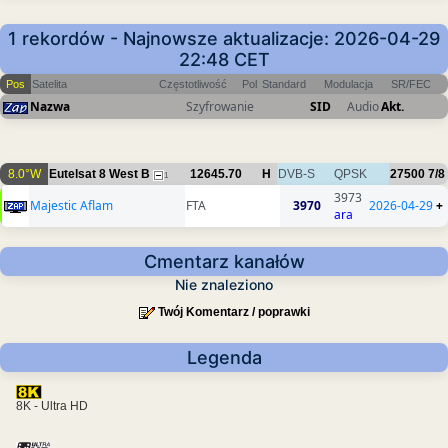
1 rekordów - Najnowsze aktualizacje: 2026-04-29
22:48 CET
Pos
Satelita
Częstotliwość
Pol
Standard
Modulacja
SR/FEC
Nazwa
Szyfrowanie
SID
Audio
Akt.
8.0°W
Eutelsat 8 West B
12645.70
H
DVB-S
QPSK
27500
7/8
1
3973
Majestic Aflam
FTA
3970
2026-04-29
+
ara
Cmentarz kanałów
Nie znaleziono
Twój Komentarz / poprawki
Legenda
8K - Ultra HD