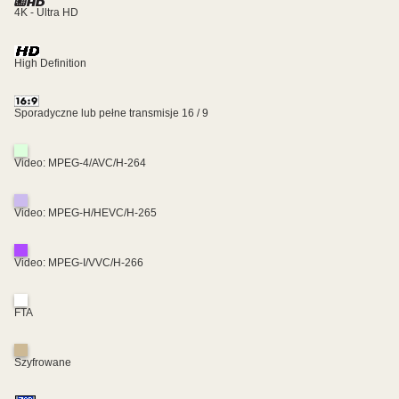
4K - Ultra HD
High Definition
Sporadyczne lub pełne transmisje 16 / 9
Video: MPEG-4/AVC/H-264
Video: MPEG-H/HEVC/H-265
Video: MPEG-I/VVC/H-266
FTA
Szyfrowane