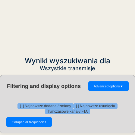
Wyniki wyszukiwania dla
Wszystkie transmisje
Filtering and display options
Advanced options
▼
[+] Najnowsze dodane / zmiany
[-] Najnowsze usunięcia
Tymczasowe kanały FTA