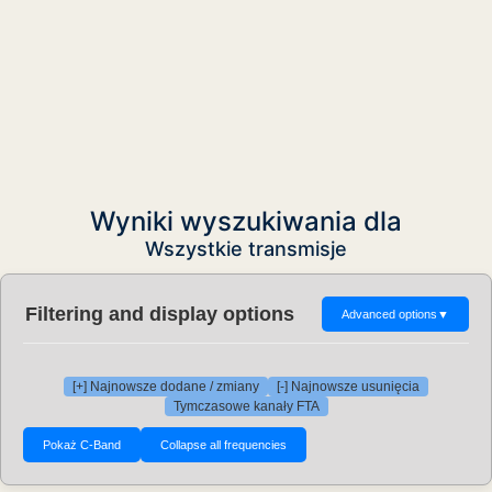
Wyniki wyszukiwania dla
Wszystkie transmisje
Filtering and display options
Advanced options
▼
[+] Najnowsze dodane / zmiany
[-] Najnowsze usunięcia
Tymczasowe kanały FTA