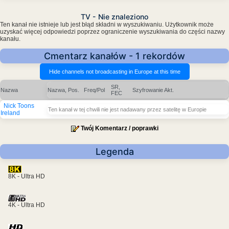
TV - Nie znaleziono
Ten kanał nie istnieje lub jest błąd składni w wyszukiwaniu. Użytkownik może
uzyskać więcej odpowiedzi poprzez ograniczenie wyszukiwania do części nazwy
kanału.
Cmentarz kanałów - 1 rekordów
SR,
Nazwa
Nazwa, Pos.
Freq/Pol
Szyfrowanie
Akt.
FEC
Nick Toons
Ten kanał w tej chwili nie jest nadawany przez satelitę w Europie
Ireland
Twój Komentarz / poprawki
Legenda
8K - Ultra HD
4K - Ultra HD