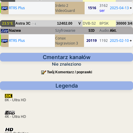
Irdeto 2
3162
RTRS Plus
1516
2025-04-13
+
VideoGuard
ser
23.5°E
Astra 3C
12402.00
V
DVB-S2
8PSK
30000
3/4
1
Nazwa
Szyfrowanie
SID
Audio
Akt.
Conax
RTRS Plus
20119
1192
2025-02-10
+
Nagravision 3
Cmentarz kanałów
Nie znaleziono
Twój Komentarz / poprawki
Legenda
8K - Ultra HD
4K - Ultra HD