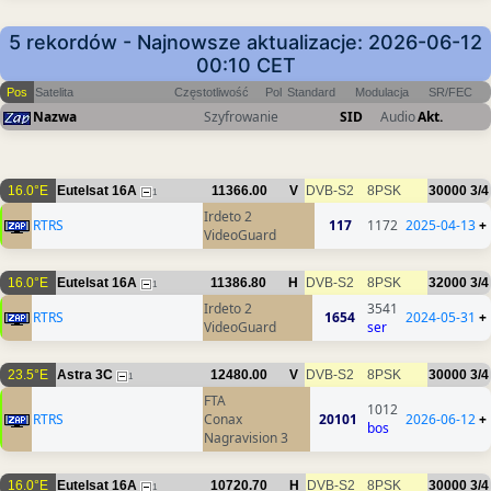
5 rekordów - Najnowsze aktualizacje: 2026-06-12
00:10 CET
Pos
Satelita
Częstotliwość
Pol
Standard
Modulacja
SR/FEC
Nazwa
Szyfrowanie
SID
Audio
Akt.
16.0°E
Eutelsat 16A
11366.00
V
DVB-S2
8PSK
30000
3/4
1
Irdeto 2
RTRS
117
1172
2025-04-13
+
VideoGuard
16.0°E
Eutelsat 16A
11386.80
H
DVB-S2
8PSK
32000
3/4
1
Irdeto 2
3541
RTRS
1654
2024-05-31
+
VideoGuard
ser
23.5°E
Astra 3C
12480.00
V
DVB-S2
8PSK
30000
3/4
1
FTA
1012
RTRS
Conax
20101
2026-06-12
+
bos
Nagravision 3
16.0°E
Eutelsat 16A
10720.70
H
DVB-S2
8PSK
30000
3/4
1