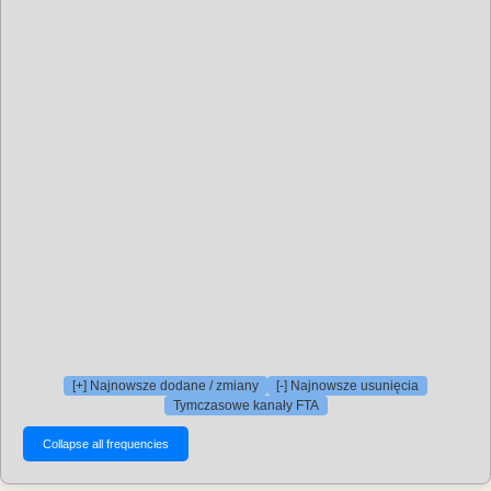
[+] Najnowsze dodane / zmiany
[-] Najnowsze usunięcia
Tymczasowe kanały FTA