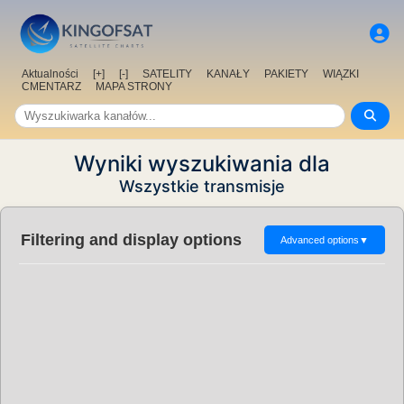
Aktualności
[+]
[-]
SATELITY
KANAŁY
PAKIETY
WIĄZKI
CMENTARZ
MAPA STRONY
Wyniki wyszukiwania dla
Wszystkie transmisje
Filtering and display options
Advanced options
▼