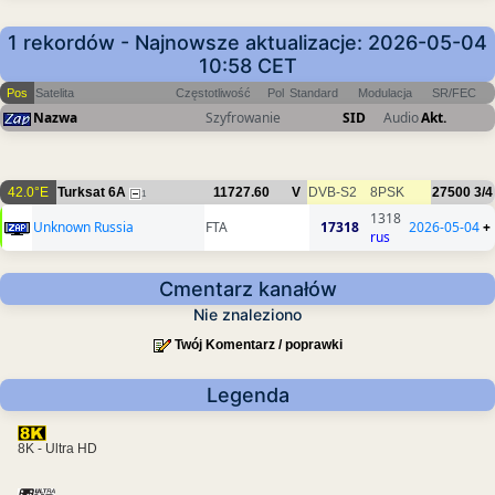
1 rekordów - Najnowsze aktualizacje: 2026-05-04
10:58 CET
Pos
Satelita
Częstotliwość
Pol
Standard
Modulacja
SR/FEC
Nazwa
Szyfrowanie
SID
Audio
Akt.
42.0°E
Turksat 6A
11727.60
V
DVB-S2
8PSK
27500
3/4
1
1318
Unknown Russia
FTA
17318
2026-05-04
+
rus
Cmentarz kanałów
Nie znaleziono
Twój Komentarz / poprawki
Legenda
8K - Ultra HD