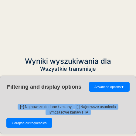
Wyniki wyszukiwania dla
Wszystkie transmisje
Filtering and display options
Advanced options
▼
[+] Najnowsze dodane / zmiany
[-] Najnowsze usunięcia
Tymczasowe kanały FTA