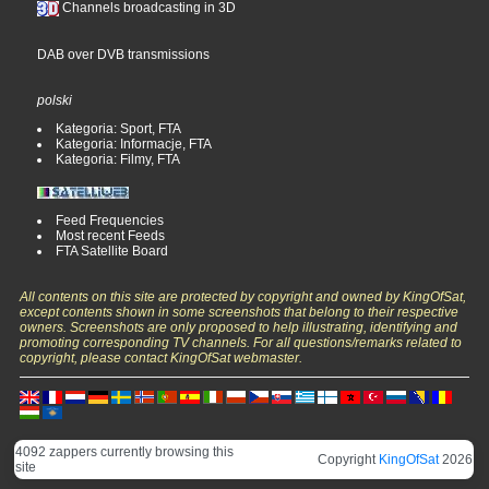
Channels broadcasting in 3D
DAB over DVB transmissions
polski
Kategoria: Sport, FTA
Kategoria: Informacje, FTA
Kategoria: Filmy, FTA
Feed Frequencies
Most recent Feeds
FTA Satellite Board
All contents on this site are protected by copyright and owned by KingOfSat,
except contents shown in some screenshots that belong to their respective
owners. Screenshots are only proposed to help illustrating, identifying and
promoting corresponding TV channels. For all questions/remarks related to
copyright, please contact KingOfSat webmaster.
4092 zappers currently browsing this
Copyright
KingOfSat
2026
site