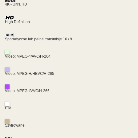
4K - Ultra HD
High Definition
Sporadyczne lub pełne transmisje 16 / 9
Video: MPEG-4/AVC/H-264
Video: MPEG-H/HEVC/H-265
Video: MPEG-I/VVC/H-266
FTA
Szyfrowane