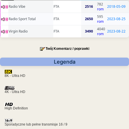
782
Radio Vibe
FTA
2516
2018-05-09
rom
595
Radio Sport Total
FTA
2650
2023-08-25
rom
4040
Virgin Radio
FTA
3490
2023-08-22
rom
Twój Komentarz / poprawki
Legenda
8K - Ultra HD
4K - Ultra HD
High Definition
Sporadyczne lub pełne transmisje 16 / 9