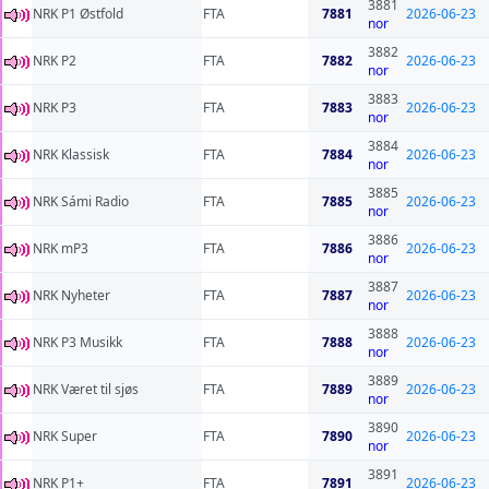
3881
NRK P1 Østfold
FTA
7881
2026-06-23
nor
3882
NRK P2
FTA
7882
2026-06-23
nor
3883
NRK P3
FTA
7883
2026-06-23
nor
3884
NRK Klassisk
FTA
7884
2026-06-23
nor
3885
NRK Sámi Radio
FTA
7885
2026-06-23
nor
3886
NRK mP3
FTA
7886
2026-06-23
nor
3887
NRK Nyheter
FTA
7887
2026-06-23
nor
3888
NRK P3 Musikk
FTA
7888
2026-06-23
nor
3889
NRK Været til sjøs
FTA
7889
2026-06-23
nor
3890
NRK Super
FTA
7890
2026-06-23
nor
3891
NRK P1+
FTA
7891
2026-06-23