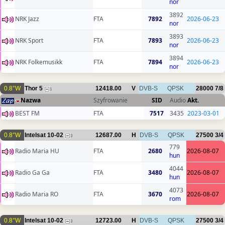
nor
3892
NRK Jazz
FTA
7892
2026-06-23
nor
3893
NRK Sport
FTA
7893
2026-06-23
nor
3894
NRK Folkemusikk
FTA
7894
2026-06-23
nor
0.8°W
Thor 5
12418.00
V
DVB-S
QPSK
28000
7/8
1
Nazwa
Szyfrowanie
SID
Audio
Akt.
BEST FM
FTA
7517
3435
2023-03-01
0.8°W
Intelsat 10-02
12687.00
H
DVB-S
QPSK
27500
3/4
3
779
Radio Maria HU
FTA
2680
2026-08-07
hun
4044
Radio Ga Ga
FTA
3480
2026-08-07
hun
4073
Radio Maria RO
FTA
3670
2026-08-07
rom
0.8°W
Intelsat 10-02
12723.00
H
DVB-S
QPSK
27500
3/4
3