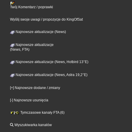
Twój Komentarz / poprawki
Wyślij swoje uwagi / propozycje do KingOfSat
Najnowsze aktualizacje (News)
Najnowsze aktualizacje
(News, FTA)
Najnowsze aktualizacje (News, Hotbird 13°E)
Najnowsze aktualizacje (News, Astra 19,2°E)
[+] Najnowsze dodane / zmiany
[-] Najnowsze usunięcia
Tymczasowe kanały FTA (6)
Wyszukiwarka kanałów