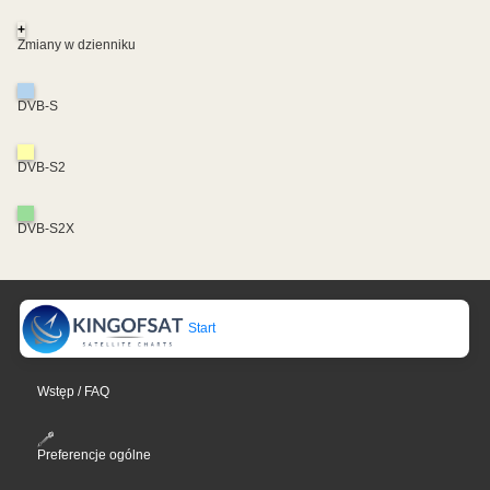
+
Zmiany w dzienniku
DVB-S
DVB-S2
DVB-S2X
Start
Wstęp / FAQ
Preferencje ogólne