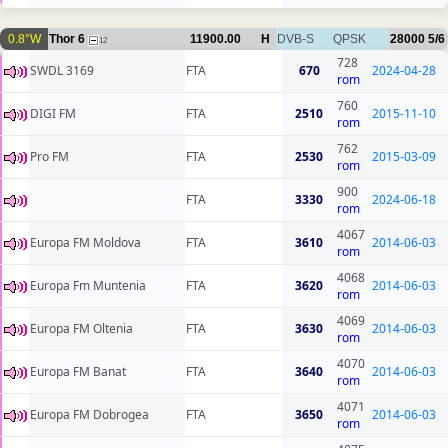
0.8°W
Thor 6
11900.00
H
DVB-S
QPSK
28000
5/6
12
728
SWDL 3169
FTA
670
2024-04-28
rom
760
DIGI FM
FTA
2510
2015-11-10
rom
762
Pro FM
FTA
2530
2015-03-09
rom
900
FTA
3330
2024-06-18
rom
4067
Europa FM Moldova
FTA
3610
2014-06-03
rom
4068
Europa Fm Muntenia
FTA
3620
2014-06-03
rom
4069
Europa FM Oltenia
FTA
3630
2014-06-03
rom
4070
Europa FM Banat
FTA
3640
2014-06-03
rom
4071
Europa FM Dobrogea
FTA
3650
2014-06-03
rom