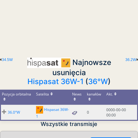
34.5W
36.2W
Najnowsze
usunięcia
Hispasat 36W-1
(
36°W
)
Pozycja orbitalna
Satelita
News
kanałów
Akt.
Hispasat 36W-
0000-00-00
36.0°W
0
00:00
1
Wszystkie transmisje