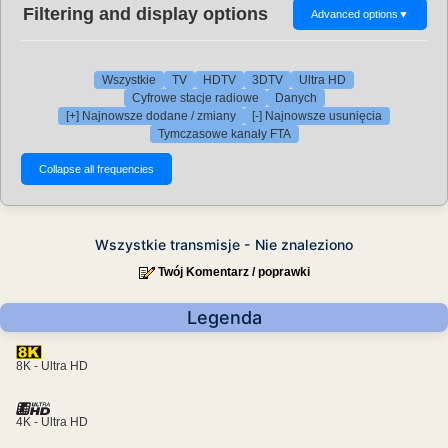
Filtering and display options
Advanced options
▼
Wszystkie
TV
HDTV
3DTV
Ultra HD
Cyfrowe stacje radiowe
Danych
[+] Najnowsze dodane / zmiany
[-] Najnowsze usunięcia
Tymczasowe kanały FTA
Wszystkie transmisje - Nie znaleziono
Twój Komentarz / poprawki
Legenda
8K - Ultra HD
4K - Ultra HD