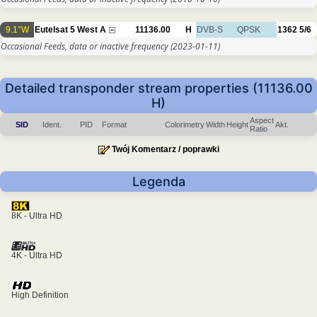
9.1°W
Eutelsat 5 West A
11136.00
H
DVB-S
QPSK
1362
5/6
Occasional Feeds, data or inactive frequency
(2023-01-11)
Detailed transponder stream properties (11136.00
H)
Aspect
SID
Ident.
PID
Format
Colorimetry
Width
Height
Akt.
Ratio
Twój Komentarz / poprawki
Legenda
8K - Ultra HD
4K - Ultra HD
High Definition