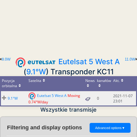
8.0W
Eutelsat 5 West A
11.0W
(
9.1°W
) Transponder KC11
Pozycja
Satelita
News
kanałów
Akt.
orbitalna
Eutelsat 5 West A
Moving
2021-11-07
9.1°W
0
23:01
0.74°W/day
Wszystkie transmisje
Filtering and display options
Advanced options
▼