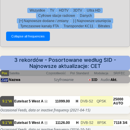
Wszystkie
TV
HDTV
3DTV
Ultra HD
Cyfrowe stacje radiowe
Danych
[+] Najnowsze dodane / zmiany
[-] Najnowsze usunięcia
Tymczasowe kanały FTA
Transponder KC11
Bitrates
3 rekordów - Posortowane według SID -
Najnowsze aktualizacje: CET
Pos
Satelita
Częstotliwość
Pol
Standard
Modulacja
SR/FEC
Nazwa
Szyfrowanie
SID
Audio
Akt.
25000
9.1°W
Eutelsat 5 West A
11099.00
H
DVB-S2
QPSK
AUTO
Occasional Feeds, data or inactive frequency
(2021-04-15)
9.1°W
Eutelsat 5 West A
11126.00
H
DVB-S2
8PSK
7118
3/4
Occasional Feeds, data or inactive frequency
(2016-10-16)