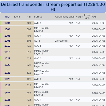
Detailed transponder stream properties (12284.00
H)
Aspect
SID
Ident.
PID
Format
Colorimetry
Width
Height
Akt.
Ratio
1004
404
AVC 4
N/A
N/A
2026-04-06
MPEG Audio,
1004
504
2026-04-06
Layer 2
1008
408
AVC 4
N/A
N/A
2026-04-06
1008
508
AC-3
2 channels
2026-04-06
1010
410
AVC 3
N/A
N/A
2026-04-06
MPEG Audio,
1010
510
2026-04-06
Layer 2
1022
422
AVC 4
N/A
N/A
2026-04-06
MPEG Audio,
1022
522
2026-04-06
Layer 2
MPEG Audio,
1022
622
2026-04-06
Layer 2
1023
423
AVC 4
N/A
N/A
2026-04-06
MPEG Audio,
1023
523
2026-04-06
Layer 2
MPEG Audio,
1023
623
2026-04-06
Layer 2
1026
426
AVC 4
N/A
N/A
2026-04-06
MPEG Audio,