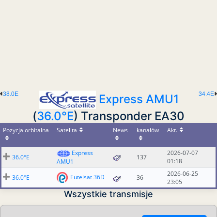
38.0E
34.4E
Express AMU1
(
36.0°E
) Transponder EA30
Pozycja orbitalna
Satelita
News
kanałów
Akt.
Express
2026-07-07
36.0°E
137
01:18
AMU1
2026-06-25
Eutelsat 36D
36.0°E
36
23:05
Wszystkie transmisje