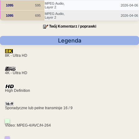
MPEG Audio,
1095
595
2026-04-06
Layer 2
MPEG Audio,
1095
695
2026-04-06
Layer 2
Twój Komentarz / poprawki
Legenda
8K - Ultra HD
4K - Ultra HD
High Definition
Sporadyczne lub pełne transmisje 16 / 9
Video: MPEG-4/AVC/H-264