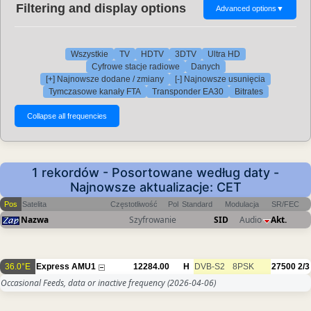
Filtering and display options
Advanced options
▼
Wszystkie
TV
HDTV
3DTV
Ultra HD
Cyfrowe stacje radiowe
Danych
[+] Najnowsze dodane / zmiany
[-] Najnowsze usunięcia
Tymczasowe kanały FTA
Transponder EA30
Bitrates
1 rekordów - Posortowane według daty -
Najnowsze aktualizacje: CET
Pos
Satelita
Częstotliwość
Pol
Standard
Modulacja
SR/FEC
Nazwa
Szyfrowanie
SID
Audio
Akt.
36.0°E
Express AMU1
12284.00
H
DVB-S2
8PSK
27500
2/3
Occasional Feeds, data or inactive frequency
(2026-04-06)