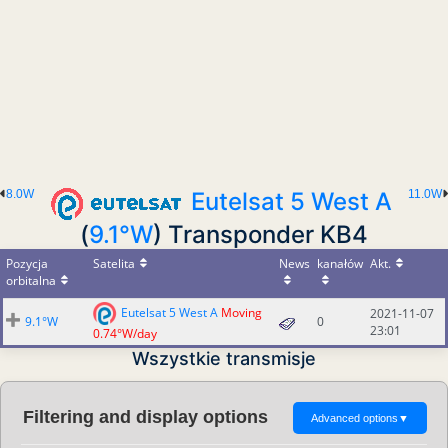
8.0W
Eutelsat 5 West A
11.0W
(
9.1°W
) Transponder KB4
Pozycja
Satelita
News
kanałów
Akt.
orbitalna
Eutelsat 5 West A
Moving
2021-11-07
9.1°W
0
23:01
0.74°W/day
Wszystkie transmisje
Filtering and display options
Advanced options
▼