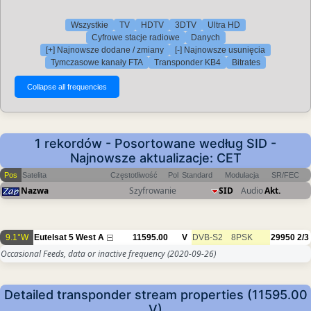
Wszystkie
TV
HDTV
3DTV
Ultra HD
Cyfrowe stacje radiowe
Danych
[+] Najnowsze dodane / zmiany
[-] Najnowsze usunięcia
Tymczasowe kanały FTA
Transponder KB4
Bitrates
1 rekordów - Posortowane według SID -
Najnowsze aktualizacje: CET
Pos
Satelita
Częstotliwość
Pol
Standard
Modulacja
SR/FEC
Nazwa
Szyfrowanie
SID
Audio
Akt.
9.1°W
Eutelsat 5 West A
11595.00
V
DVB-S2
8PSK
29950
2/3
Occasional Feeds, data or inactive frequency
(2020-09-26)
Detailed transponder stream properties (11595.00
V)