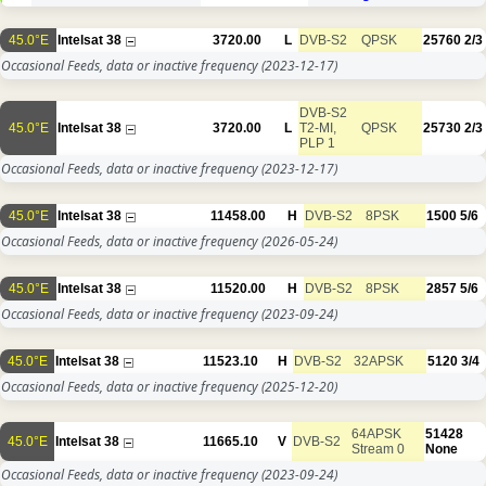
45.0°E
Intelsat 38
3720.00
L
DVB-S2
QPSK
25760
2/3
Occasional Feeds, data or inactive frequency
(2023-12-17)
DVB-S2
45.0°E
Intelsat 38
3720.00
L
T2-MI,
QPSK
25730
2/3
PLP 1
Occasional Feeds, data or inactive frequency
(2023-12-17)
45.0°E
Intelsat 38
11458.00
H
DVB-S2
8PSK
1500
5/6
Occasional Feeds, data or inactive frequency
(2026-05-24)
45.0°E
Intelsat 38
11520.00
H
DVB-S2
8PSK
2857
5/6
Occasional Feeds, data or inactive frequency
(2023-09-24)
45.0°E
Intelsat 38
11523.10
H
DVB-S2
32APSK
5120
3/4
Occasional Feeds, data or inactive frequency
(2025-12-20)
64APSK
51428
45.0°E
Intelsat 38
11665.10
V
DVB-S2
Stream 0
None
Occasional Feeds, data or inactive frequency
(2023-09-24)