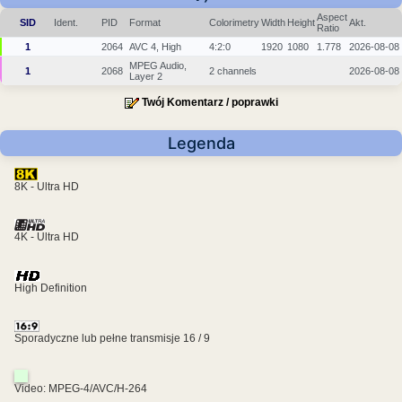
Aspect
SID
Ident.
PID
Format
Colorimetry
Width
Height
Akt.
Ratio
1
2064
AVC 4, High
4:2:0
1920
1080
1.778
2026-08-08
MPEG Audio,
1
2068
2 channels
2026-08-08
Layer 2
Twój Komentarz / poprawki
Legenda
8K - Ultra HD
4K - Ultra HD
High Definition
Sporadyczne lub pełne transmisje 16 / 9
Video: MPEG-4/AVC/H-264