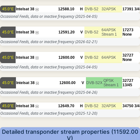
45.0°E
Intelsat 38
12588.10
H
DVB-S2
32APSK
17391
3/4
Occasional Feeds, data or inactive frequency
(2025-04-05)
64APSK
17273
45.0°E
Intelsat 38
12591.20
V
DVB-S2
Stream 1
None
Occasional Feeds, data or inactive frequency
(2026-02-21)
32727
45.0°E
Intelsat 38
12600.00
V
DVB-S2
64APSK
None
Occasional Feeds, data or inactive frequency
(2025-04-05)
QPSK
32727
45.0°E
Intelsat 38
12600.00
V
DVB-S2X
Stream 1
13/45
Occasional Feeds, data or inactive frequency
(2025-04-26)
45.0°E
Intelsat 38
12649.70
H
DVB-S2
32APSK
34750
3/4
Occasional Feeds, data or inactive frequency
(2025-12-20)
Detailed transponder stream properties (11592.00
V)