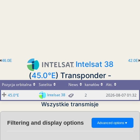
46.0E
42.0E
Intelsat 38
(
45.0°E
) Transponder -
Pozycja orbitalna
Satelita
News
kanałów
Akt.
Intelsat 38
45.0°E
2
2026-08-07 01:32
Wszystkie transmisje
Filtering and display options
Advanced options
▼