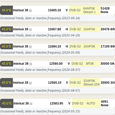
64APSK
51428
45.0°E
Intelsat 38
11665.10
V
DVB-S2
Stream 1
None
Occasional Feeds, data or inactive frequency
(2023-09-24)
45.0°E
Intelsat 38
11667.80
H
DVB-S2
16APSK
20476
8/9
Occasional Feeds, data or inactive frequency
(2025-04-20)
45.0°E
Intelsat 38
11684.10
H
DVB-S2
16APSK
17100
8/9
Occasional Feeds, data or inactive frequency
(2024-05-09)
45.0°E
Intelsat 38
12560.00
V
DVB-S2
8PSK
30000
5/6
Occasional Feeds, data or inactive frequency
(2026-08-07)
32APSK
45.0°E
Intelsat 38
12560.10
V
DVB-S2
30000
3/4
Stream 254
Occasional Feeds, data or inactive frequency
(2026-08-07)
4091
45.0°E
Intelsat 38
12583.95
V
DVB-S2
AUTO
None
Occasional Feeds, data or inactive frequency
(2026-05-25)