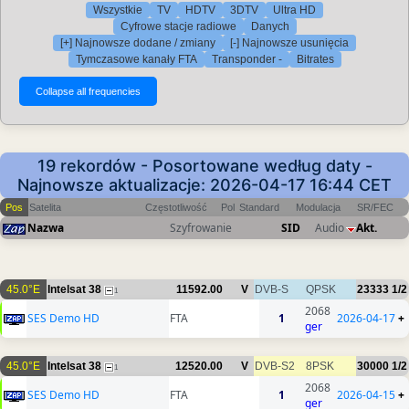
Wszystkie
TV
HDTV
3DTV
Ultra HD
Cyfrowe stacje radiowe
Danych
[+] Najnowsze dodane / zmiany
[-] Najnowsze usunięcia
Tymczasowe kanały FTA
Transponder -
Bitrates
19 rekordów - Posortowane według daty -
Najnowsze aktualizacje: 2026-04-17 16:44 CET
Pos
Satelita
Częstotliwość
Pol
Standard
Modulacja
SR/FEC
Nazwa
Szyfrowanie
SID
Audio
Akt.
45.0°E
Intelsat 38
11592.00
V
DVB-S
QPSK
23333
1/2
1
2068
SES Demo HD
FTA
1
2026-04-17
+
ger
45.0°E
Intelsat 38
12520.00
V
DVB-S2
8PSK
30000
1/2
1
2068
SES Demo HD
FTA
1
2026-04-15
+
ger