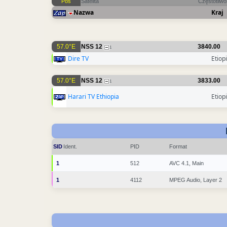
Pos
Satelita
Częstotliw
Nazwa
Kraj
57.0°E
NSS 12
3840.00
1
Dire TV
Etiop
57.0°E
NSS 12
3833.00
1
Harari TV Ethiopia
Etiop
SID
Ident.
PID
Format
1
512
AVC 4.1, Main
1
4112
MPEG Audio, Layer 2