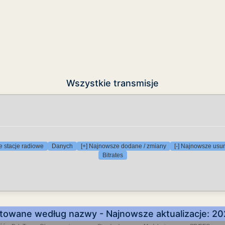
Wszystkie transmisje
 stacje radiowe
Danych
[+] Najnowsze dodane / zmiany
[-] Najnowsze usu
Bitrates
towane według nazwy - Najnowsze aktualizacje: 2