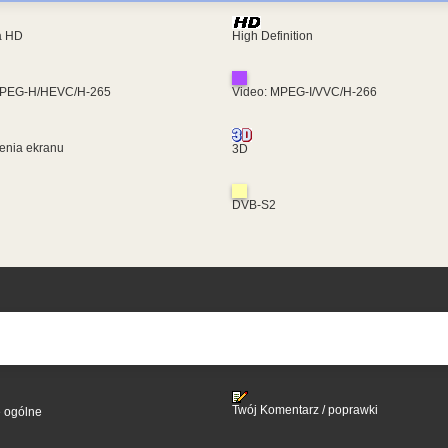
ra HD
High Definition
MPEG-H/HEVC/H-265
Video: MPEG-I/VVC/H-266
enia ekranu
3D
DVB-S2
Twój Komentarz / poprawki
e ogólne