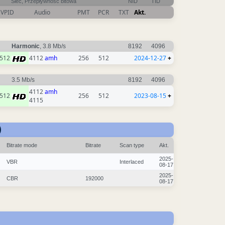
Sieć, Przepływność bitowa
NID
TID
VPID
Audio
PMT
PCR
TXT
Akt.
Harmonic
, 3.8 Mb/s
8192
4096
512
4112
amh
256
512
2024-12-27
+
3.5 Mb/s
8192
4096
4112
amh
512
256
512
2023-08-15
+
4115
)
Bitrate mode
Bitrate
Scan type
Akt.
2025-
VBR
Interlaced
08-17
2025-
CBR
192000
08-17