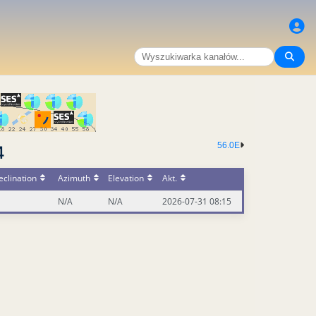
56.0E
4
clination
Azimuth
Elevation
Akt.
N/A
N/A
2026-07-31 08:15