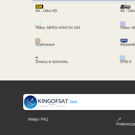
4K - Ult
8K - Ultra HD
Video: MPEG-4/AVC/H-264
Video: 
Szyfrowane
Wyświetl
+
Zmiany w dzienniku
DVB-S
Start
Wstęp / FAQ
Preferencj