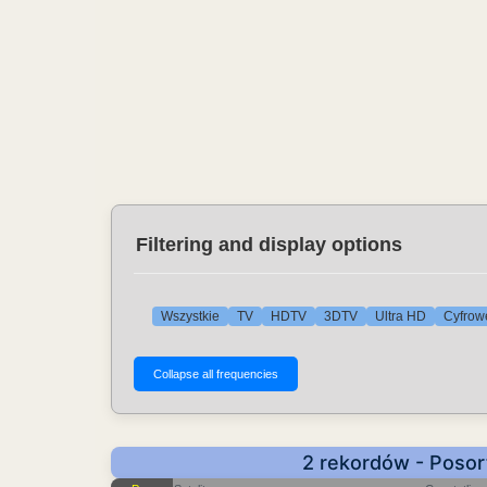
Filtering and display options
Wszystkie
TV
HDTV
3DTV
Ultra HD
Cyfrowe
2 rekordów - Posor