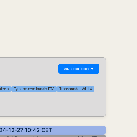
Advanced options
▼
nięcia
Tymczasowe kanały FTA
Transponder WHL4
024-12-27 10:42 CET