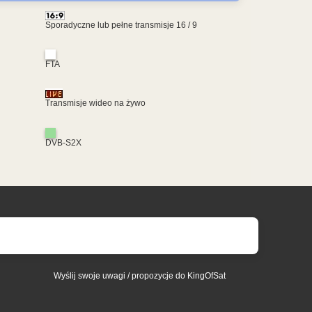
Sporadyczne lub pełne transmisje 16 / 9
FTA
Transmisje wideo na żywo
DVB-S2X
Wyślij swoje uwagi / propozycje do KingOfSat