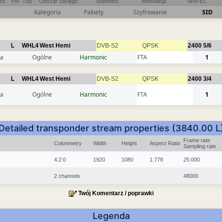
ość
Pol
Txp
Obszar zasięgu
Standard
Modulacja
SR/FEC
Kategoria
Pakiety
Szyfrowanie
SID
L
WHL4
West Hemi
DVB-S2
QPSK
2400
5/6
ia
Ogólne
Harmonic
FTA
1
L
WHL4
West Hemi
DVB-S2
QPSK
2400
3/4
ia
Ogólne
Harmonic
FTA
1
Detailed transponder stream properties (3840.00 L
Frame rate
Colorimetry
Width
Height
Aspect Ratio
Sampling rate
4:2:0
1920
1080
1.778
25.000
2 channels
48000
Twój Komentarz / poprawki
Legenda