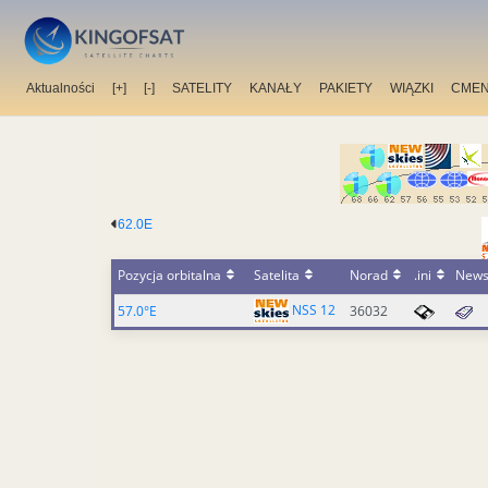
Aktualności
[+]
[-]
SATELITY
KANAŁY
PAKIETY
WIĄZKI
CMEN
62.0E
Pozycja orbitalna
Satelita
Norad
.ini
New
NSS 12
57.0°E
36032