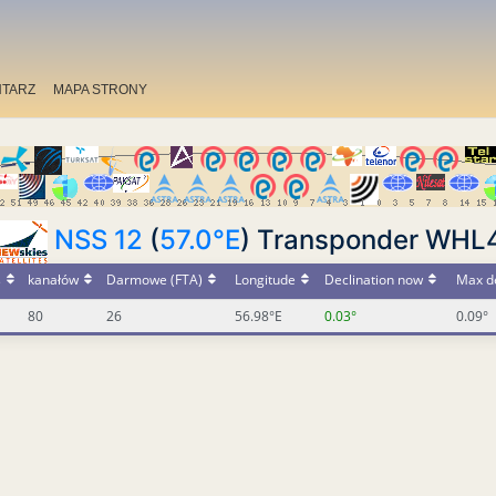
TARZ
MAPA STRONY
NSS 12
(
57.0°E
) Transponder WHL
s
kanałów
Darmowe (FTA)
Longitude
Declination now
Max de
80
26
56.98°E
0.03°
0.09°