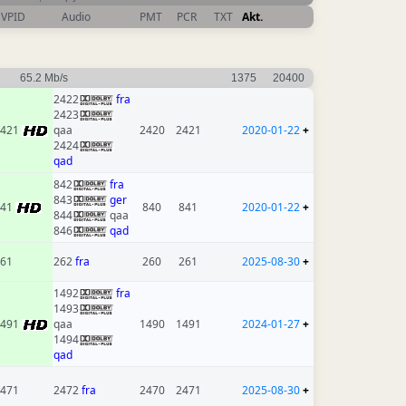
VPID
Audio
PMT
PCR
TXT
Akt.
65.2 Mb/s
1375
20400
2422
fra
2423
2421
qaa
2420
2421
2020-01-22
+
2424
qad
842
fra
843
ger
841
840
841
2020-01-22
+
844
qaa
846
qad
61
262
fra
260
261
2025-08-30
+
1492
fra
1493
1491
qaa
1490
1491
2024-01-27
+
1494
qad
471
2472
fra
2470
2471
2025-08-30
+