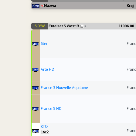
Nazwa
Kraj
5.0°W
Eutelsat 5 West B
11096.00
13
6ter
Franc
Arte HD
Franc
France 3 Nouvelle Aquitaine
Franc
France 5 HD
Franc
KTO
Franc