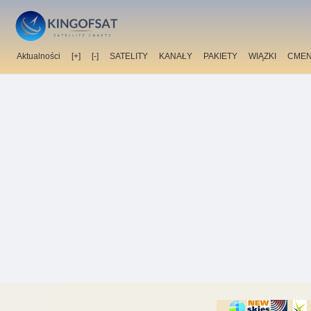
Aktualności
[+]
[-]
SATELITY
KANAŁY
PAKIETY
WIĄZKI
CMEN