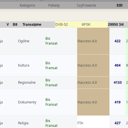
Kategoria
Pakiety
Szyfrowanie
SID
V
B8
Transalpine
DVB-S2
8PSK
29950
3/4
Bis
ja
Ogólne
Viaccess 4.0
422
Fransat
Bis
ja
Kultura
Viaccess 4.0
404
Fransat
Bis
ja
Regionalne
Viaccess 4.0
4133
2
Fransat
Bis
ja
Dokumenty
Viaccess 4.0
419
Fransat
Bis
ja
Religia
FTA
427
2
Fransat