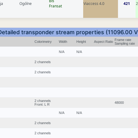
Bis
ja
Ogólne
Viaccess 4.0
421
Fransat
Detailed transponder stream properties (11096.00 V
Frame rate
Colorimetry
Width
Height
Aspect Ratio
Sampling rate
N/A
N/A
2 channels
2 channels
2 channels
48000
Front: L R
N/A
N/A
2 channels
2 channels