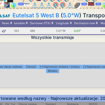
Eutelsat 5 West B
(
5.0°W
) Transp
News
kanałów
Darmowe (FTA)
Longitude
Declination now
Max
565
488
5.01°W
0.03°
0.0
Wszystkie transmisje
we stacje radiowe
Danych
[+] Najnowsze dodane / zmiany
[-] Najnowsze us
Bitrates
rtowane według nazwy - Najnowsze aktualizacje: 2
ość
Pol
Txp
Obszar zasięgu
Standard
Modulacja
SR/FEC