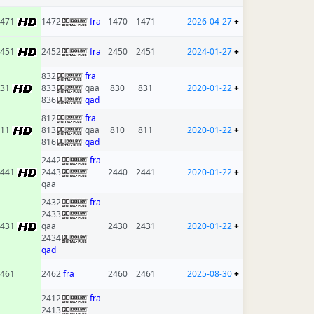
1471
1472
fra
1470
1471
2026-04-27
+
2451
2452
fra
2450
2451
2024-01-27
+
832
fra
831
833
qaa
830
831
2020-01-22
+
836
qad
812
fra
811
813
qaa
810
811
2020-01-22
+
816
qad
2442
fra
2441
2443
2440
2441
2020-01-22
+
qaa
2432
fra
2433
2431
qaa
2430
2431
2020-01-22
+
2434
qad
461
2462
fra
2460
2461
2025-08-30
+
2412
fra
2413