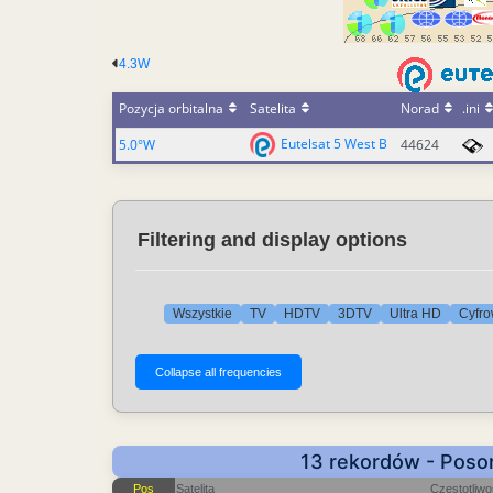
4.3W
Pozycja orbitalna
Satelita
Norad
.ini
Eutelsat 5 West B
5.0°W
44624
Filtering and display options
Wszystkie
TV
HDTV
3DTV
Ultra HD
Cyfro
13 rekordów - Poso
Pos
Satelita
Częstotliw