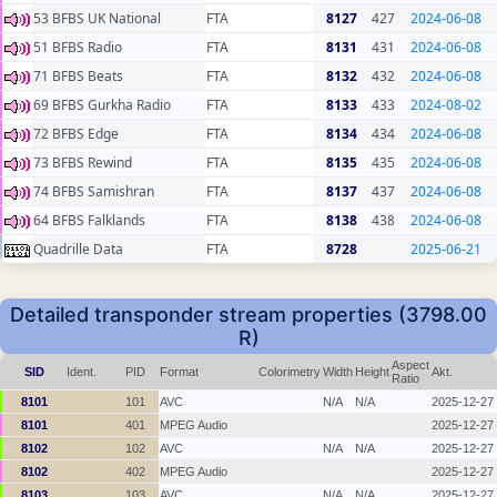
53 BFBS UK National
FTA
8127
427
2024-06-08
51 BFBS Radio
FTA
8131
431
2024-06-08
71 BFBS Beats
FTA
8132
432
2024-06-08
69 BFBS Gurkha Radio
FTA
8133
433
2024-08-02
72 BFBS Edge
FTA
8134
434
2024-06-08
73 BFBS Rewind
FTA
8135
435
2024-06-08
74 BFBS Samishran
FTA
8137
437
2024-06-08
64 BFBS Falklands
FTA
8138
438
2024-06-08
Quadrille Data
FTA
8728
2025-06-21
Detailed transponder stream properties (3798.00
R)
Aspect
SID
Ident.
PID
Format
Colorimetry
Width
Height
Akt.
Ratio
8101
101
AVC
N/A
N/A
2025-12-27
8101
401
MPEG Audio
2025-12-27
8102
102
AVC
N/A
N/A
2025-12-27
8102
402
MPEG Audio
2025-12-27
8103
103
AVC
N/A
N/A
2025-12-27