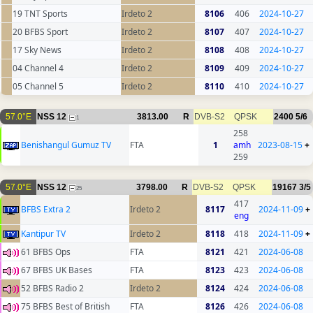
19 TNT Sports
Irdeto 2
8106
406
2024-10-27
20 BFBS Sport
Irdeto 2
8107
407
2024-10-27
17 Sky News
Irdeto 2
8108
408
2024-10-27
04 Channel 4
Irdeto 2
8109
409
2024-10-27
05 Channel 5
Irdeto 2
8110
410
2024-10-27
57.0°E
NSS 12
3813.00
R
DVB-S2
QPSK
2400
5/6
1
258
Benishangul Gumuz TV
FTA
1
amh
2023-08-15
+
259
57.0°E
NSS 12
3798.00
R
DVB-S2
QPSK
19167
3/5
25
417
BFBS Extra 2
Irdeto 2
8117
2024-11-09
+
eng
Kantipur TV
Irdeto 2
8118
418
2024-11-09
+
61 BFBS Ops
FTA
8121
421
2024-06-08
67 BFBS UK Bases
FTA
8123
423
2024-06-08
52 BFBS Radio 2
Irdeto 2
8124
424
2024-06-08
75 BFBS Best of British
FTA
8126
426
2024-06-08