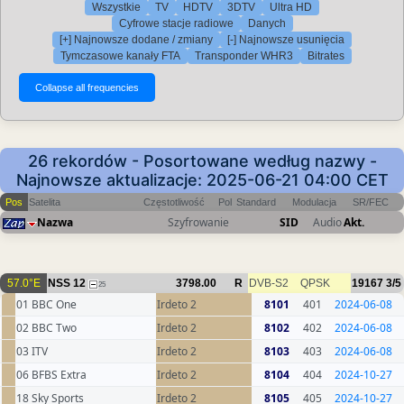
Wszystkie
TV
HDTV
3DTV
Ultra HD
Cyfrowe stacje radiowe
Danych
[+] Najnowsze dodane / zmiany
[-] Najnowsze usunięcia
Tymczasowe kanały FTA
Transponder WHR3
Bitrates
26 rekordów - Posortowane według nazwy -
Najnowsze aktualizacje: 2025-06-21 04:00 CET
Pos
Satelita
Częstotliwość
Pol
Standard
Modulacja
SR/FEC
Nazwa
Szyfrowanie
SID
Audio
Akt.
57.0°E
NSS 12
3798.00
R
DVB-S2
QPSK
19167
3/5
25
01 BBC One
Irdeto 2
8101
401
2024-06-08
02 BBC Two
Irdeto 2
8102
402
2024-06-08
03 ITV
Irdeto 2
8103
403
2024-06-08
06 BFBS Extra
Irdeto 2
8104
404
2024-10-27
18 Sky Sports
Irdeto 2
8105
405
2024-10-27