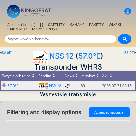
Aktualności
[+]
[-]
SATELITY
KANAŁY
PAKIETY
WIĄZKI
CMENTARZ
MAPA STRONY
62.0E
56.0E
NSS 12
(
57.0°E
)
Transponder WHR3
Pozycja orbitalna
Satelita
News
kanałów
Akt.
NSS 12
57.0°E
80
2026-07-31 08:15
Wszystkie transmisje
Filtering and display options
Advanced options
▼