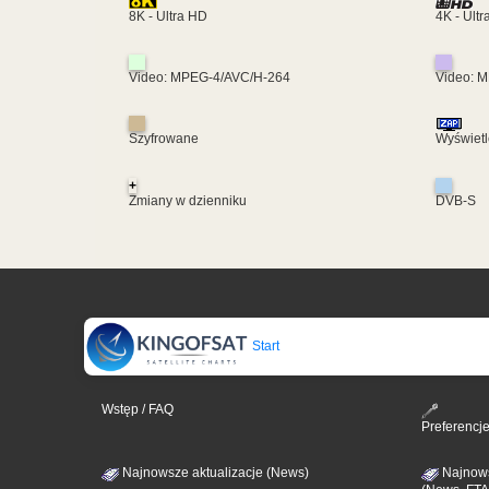
4K - Ult
8K - Ultra HD
Video: MPEG-4/AVC/H-264
Video: 
Szyfrowane
Wyświetl
+
Zmiany w dzienniku
DVB-S
Start
Wstęp / FAQ
Preferencj
Najnowsze aktualizacje (News)
Najnows