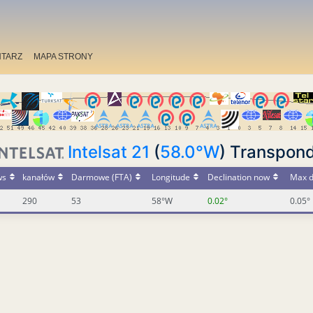
TARZ
MAPA STRONY
Intelsat 21
(
58.0°W
) Transpond
ws
kanałów
Darmowe (FTA)
Longitude
Declination now
Max d
290
53
58°W
0.02°
0.05°