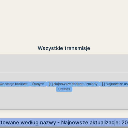
Wszystkie transmisje
we stacje radiowe
Danych
[+] Najnowsze dodane / zmiany
[-] Najnowsze us
Bitrates
rtowane według nazwy - Najnowsze aktualizacje: 2