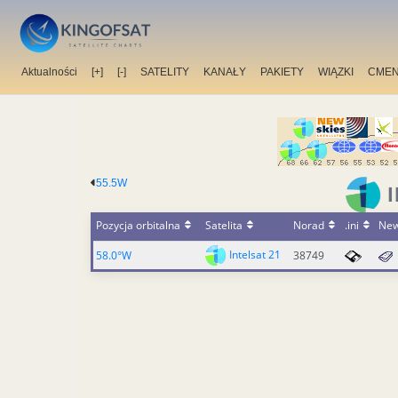
Aktualności
[+]
[-]
SATELITY
KANAŁY
PAKIETY
WIĄZKI
CMEN
55.5W
Pozycja orbitalna
Satelita
Norad
.ini
Ne
Intelsat 21
58.0°W
38749