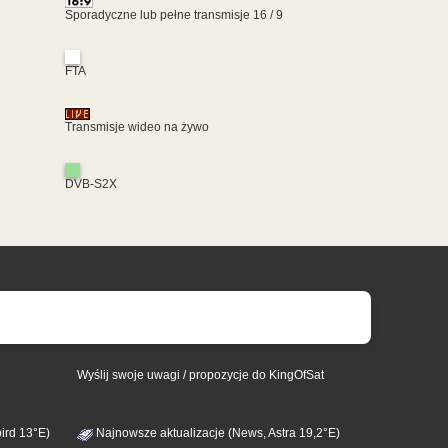
Sporadyczne lub pełne transmisje 16 / 9
FTA
Transmisje wideo na żywo
DVB-S2X
Wyślij swoje uwagi / propozycje do KingOfSat
ird 13°E)
Najnowsze aktualizacje (News, Astra 19,2°E)