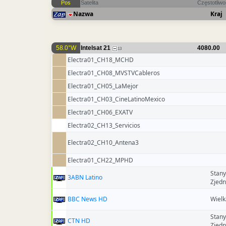
Pos
Satelita
Częstotliw
Nazwa
Kraj
58.0°W
Intelsat 21
4080.00
13
Electra01_CH18_MCHD
Electra01_CH08_MVSTVCableros
Electra01_CH05_LaMejor
Electra01_CH03_CineLatinoMexico
Electra01_CH06_EXATV
Electra02_CH13_Servicios
Electra02_CH10_Antena3
Electra01_CH22_MPHD
Stany
3ABN Latino
Zjed
BBC News HD
Wielk
Stany
CTN HD
Zjed