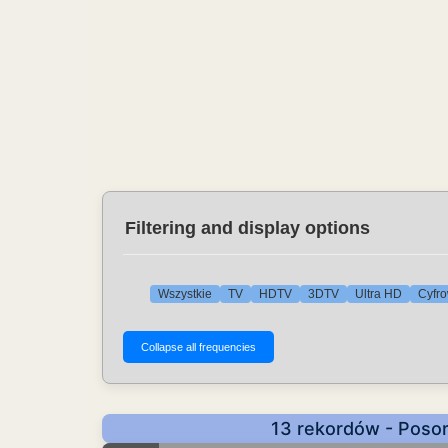
Filtering and display options
Wszystkie
TV
HDTV
3DTV
Ultra HD
Cyfro
13 rekordów - Poso