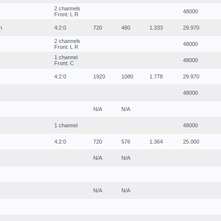
2 channels
48000
Front: L R
n
4:2:0
720
480
1.333
29.970
2 channels
48000
Front: L R
1 channel
48000
Front: C
4:2:0
1920
1080
1.778
29.970
48000
N/A
N/A
1 channel
48000
4:2:0
720
576
1.364
25.000
N/A
N/A
N/A
N/A