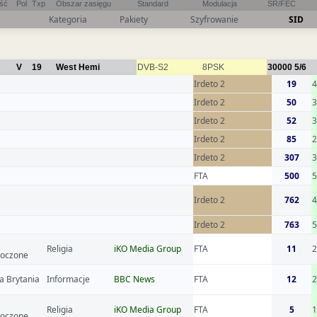
ość
Pol
Txp
Obszar zasięgu
Standard
Modulacja
SR/FEC
Kategoria
Pakiety
Szyfrowanie
SID
V
19
West Hemi
DVB-S2
8PSK
30000
5/6
Irdeto 2
19
4
Irdeto 2
50
3
Irdeto 2
52
3
Irdeto 2
85
2
Irdeto 2
307
3
FTA
500
5
Irdeto 2
762
4
Irdeto 2
763
5
Religia
iKO Media Group
FTA
11
2
noczone
a Brytania
Informacje
BBC News
FTA
12
Religia
iKO Media Group
FTA
5
noczone