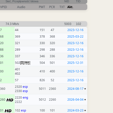
Sieć, Przepływność bitowa
NID
TID
VPID
Audio
PMT
PCR
TXT
Akt.
74.3 Mb/s
5003
102
7
44
151
47
2023-12-16
68
369
378
368
2025-03-22
20
321
330
320
2023-12-16
88
289
298
288
2023-12-16
36
337
346
336
2023-12-16
01
502
504
501
2025-12-31
401
00
410
400
2023-12-16
402
2
57
826
52
2023-12-16
2320
esp
360
5011
2360
2024-08-17
+
2330
esp
2220
eng
2260
5012
2260
2026-04-04
+
2222
101
102
esp
100
101
2024-03-23
+