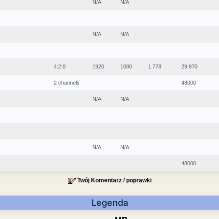
N/A
N/A
N/A
N/A
4:2:0
1920
1080
1.778
29.970
2 channels
48000
N/A
N/A
N/A
N/A
48000
Twój Komentarz / poprawki
Legenda