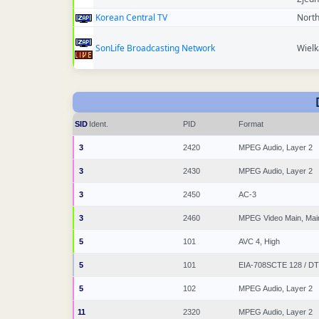
Korean Central TV
North
SonLife Broadcasting Network
Wielk
SID
Ident.
PID
Format
3
2420
MPEG Audio, Layer 2
3
2430
MPEG Audio, Layer 2
3
2450
AC-3
3
2460
MPEG Video Main, Mai
5
101
AVC 4, High
5
101
EIA-708SCTE 128 / D
5
102
MPEG Audio, Layer 2
11
2320
MPEG Audio, Layer 2