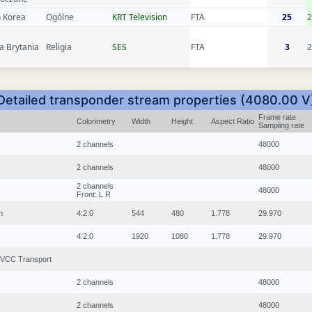
 Korea
Ogólne
KRT Television
FTA
25
2
a Brytania
Religia
SES
FTA
3
2
Detailed transponder stream properties (4080.00 V
Frame rate
Colorimetry
Width
Height
Aspect Ratio
Sampling rate
2 channels
48000
2 channels
48000
2 channels
48000
Front: L R
n
4:2:0
544
480
1.778
29.970
4:2:0
1920
1080
1.778
29.970
TVCC Transport
2 channels
48000
2 channels
48000