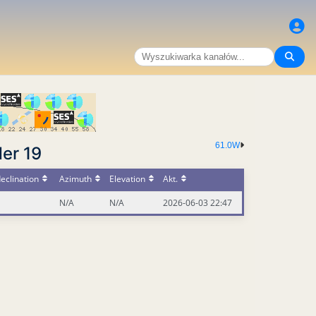
61.0W
er 19
eclination
Azimuth
Elevation
Akt.
N/A
N/A
2026-06-03 22:47