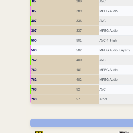
85
288
AVC
85
289
MPEG Audio
307
336
AVC
307
337
MPEG Audio
500
501
AVC 4, High
500
502
MPEG Audio, Layer 2
762
400
AVC
762
401
MPEG Audio
762
402
MPEG Audio
763
52
AVC
763
57
AC-3