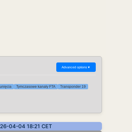
Advanced options
▼
unięcia
Tymczasowe kanały FTA
Transponder 19
026-04-04 18:21 CET