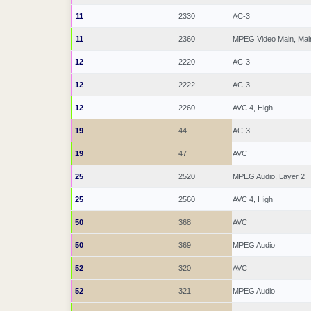
11
2330
AC-3
11
2360
MPEG Video Main, Mai
12
2220
AC-3
12
2222
AC-3
12
2260
AVC 4, High
19
44
AC-3
19
47
AVC
25
2520
MPEG Audio, Layer 2
25
2560
AVC 4, High
50
368
AVC
50
369
MPEG Audio
52
320
AVC
52
321
MPEG Audio