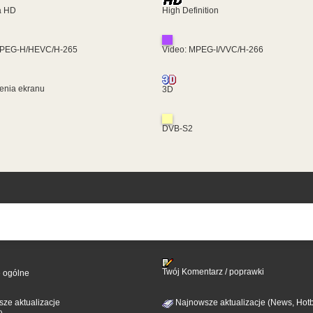
ra HD
High Definition
MPEG-H/HEVC/H-265
Video: MPEG-I/VVC/H-266
enia ekranu
3D
DVB-S2
Twój Komentarz / poprawki
e ogólne
ze aktualizacje
Najnowsze aktualizacje (News, Hotb