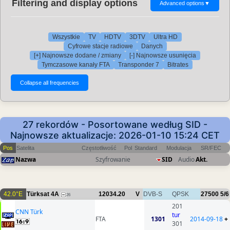
Filtering and display options
Advanced options
▼
Wszystkie
TV
HDTV
3DTV
Ultra HD
Cyfrowe stacje radiowe
Danych
[+] Najnowsze dodane / zmiany
[-] Najnowsze usunięcia
Tymczasowe kanały FTA
Transponder 7
Bitrates
27 rekordów - Posortowane według SID -
Najnowsze aktualizacje: 2026-01-10 15:24 CET
Pos
Satelita
Częstotliwość
Pol
Standard
Modulacja
SR/FEC
Nazwa
Szyfrowanie
SID
Audio
Akt.
42.0°E
Türksat 4A
12034.20
V
DVB-S
QPSK
27500
5/6
26
201
CNN Türk
tur
FTA
1301
2014-09-18
+
301