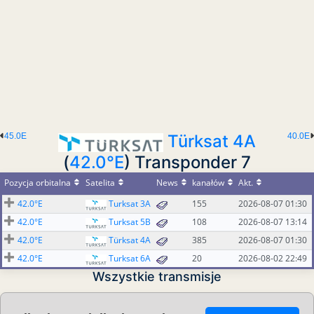
45.0E
Türksat 4A
40.0E
(
42.0°E
) Transponder 7
Pozycja orbitalna
Satelita
News
kanałów
Akt.
42.0°E
Turksat 3A
155
2026-08-07 01:30
42.0°E
Turksat 5B
108
2026-08-07 13:14
42.0°E
Türksat 4A
385
2026-08-07 01:30
42.0°E
Turksat 6A
20
2026-08-02 22:49
Wszystkie transmisje