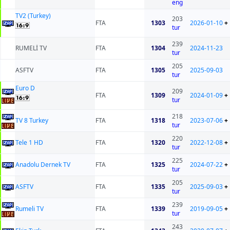
eng
TV2 (Turkey)
203
FTA
1303
2026-01-10
+
tur
239
RUMELİ TV
FTA
1304
2024-11-23
tur
205
ASFTV
FTA
1305
2025-09-03
tur
Euro D
209
FTA
1309
2024-01-09
+
tur
218
TV 8 Turkey
FTA
1318
2023-07-06
+
tur
220
Tele 1 HD
FTA
1320
2022-12-08
+
tur
225
Anadolu Dernek TV
FTA
1325
2024-07-22
+
tur
205
ASFTV
FTA
1335
2025-09-03
+
tur
239
Rumeli TV
FTA
1339
2019-09-05
+
tur
243