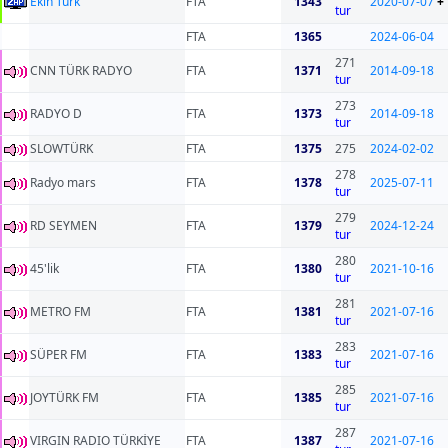
Ekin Turk
FTA
1343
2020-07-07
+
tur
FTA
1365
2024-06-04
271
CNN TÜRK RADYO
FTA
1371
2014-09-18
tur
273
RADYO D
FTA
1373
2014-09-18
tur
SLOWTÜRK
FTA
1375
275
2024-02-02
278
Radyo mars
FTA
1378
2025-07-11
tur
279
RD SEYMEN
FTA
1379
2024-12-24
tur
280
45'lik
FTA
1380
2021-10-16
tur
281
METRO FM
FTA
1381
2021-07-16
tur
283
SÜPER FM
FTA
1383
2021-07-16
tur
285
JOYTÜRK FM
FTA
1385
2021-07-16
tur
287
VIRGIN RADIO TÜRKİYE
FTA
1387
2021-07-16