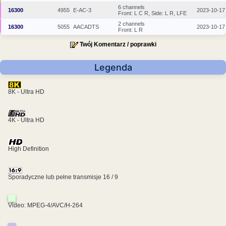
6 channels
16300
4955
E-AC-3
2023-10-17
Front: L C R, Side: L R, LFE
2 channels
16300
5055
AACADTS
2023-10-17
Front: L R
Twój Komentarz / poprawki
Legenda
8K - Ultra HD
4K - Ultra HD
High Definition
Sporadyczne lub pełne transmisje 16 / 9
Video: MPEG-4/AVC/H-264