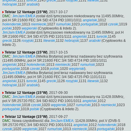
angielski
,1121
turecki
,1145
grecki
,1126
rosyjski
,1131
litewski
,1132
hebrajski
,1137
arabski
)
Telstar 12 Vantage (15°W)
, 2017-10-17
DMC
:
JimJam EMEA
został dziś tymczasowo niekodowany na 11495.00MHz,
pol.H SR:21600 FEC:3/4 SID:4724 PID:1001/1011
angielski
,1012
holenderski
,1013
niemiecki
,1027
rumuński
,1023
portugalski
,1018
czeski
,1019
polski
,1020
węgierski
(Cryptoworks & Irdeto 2).
JimJam EMEA
został dziś tymczasowo niekodowany na 11495.00MHz, pol.H
SR:21600 FEC:3/4 SID:4725 PID:1101/1111
angielski
,1121
turecki
,1145
grecki
,1126
rosyjski
,1131
litewski
,1132
hebrajski
,1137
arabski
(Cryptoworks &
Irdeto 2).
Telstar 12 Vantage (15°W)
, 2017-10-15
DMC
:
JimJam EMEA
(Wielka Brytania) jest teraz nadawany bez szyfrowania
(11495.00MHz, pol.H SR:21600 FEC:3/4 SID:4724 PID:1001/1011
angielski
,1012
holenderski
,1013
niemiecki
,1027
rumuński
,1023
portugalski
,1018
czeski
,1019
polski
,1020
węgierski
).
JimJam EMEA
(Wielka Brytania) jest teraz nadawany bez szyfrowania
(11495.00MHz, pol.H SR:21600 FEC:3/4 SID:4725 PID:1101/1111
angielski
,1121
turecki
,1145
grecki
,1126
rosyjski
,1131
litewski
,1132
hebrajski
,1137
arabski
).
Telstar 12 Vantage (15°W)
, 2017-09-30
DMC
:
JimJam EMEA
został dziś tymczasowo niekodowany na 11428.00MHz,
pol.V SR:25720 FEC:3/4 SID:6022 PID:1001/1011
angielski
,1012
holenderski
,1018
czeski
,1020
węgierski
,1027
rumuński
,1013
niemiecki
,1023
portugalski
,1019
polski
(Cryptoworks & Irdeto 2).
Telstar 12 Vantage (15°W)
, 2017-09-27
DMC
: Nowa częstotliwość dla
JimJam EMEA
: 11428.00MHz, pol.V (DVB-S
SR:25720 FEC:3/4 SID:6022 PID:1001/1011
angielski
,1012
holenderski
,1018
czeski
,1020
węgierski
,1027
rumuński
,1013
niemiecki
,1023
portugalski
,1019