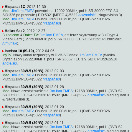
Hispasat 1C
, 2012-12-30
Meo
:
JimJam EMEA
powrócił na 12092.00MHz, pol.H SR:30000 FEC:3/4
SID:326 po przerwie ( PID:5321[MPEG-4]/5322
hiszpański
- Nagravision 3).
Meo
:
JimJam EMEA
Opuścił 12092.00MHz, pol.H (DVB-S2 SID:326
PID:5321[MPEG-4]/5322
hiszpański
)
Hellas Sat 2
, 2012-12-27
Bulsatcom
&
Dolce TV
:
JimJam EMEA
jest teraz szyfrowany w BulCrypt &
VideoGuard (12729.00MHz, pol.V SR:30000 FEC:7/8 SID:295 PID:805/905
rumuński
).
Intelsat 10 (IS-10)
, 2012-04-06
MyTV
: Nowy kanał rozpoczęty w DVB-S Conax:
JimJam EMEA
(Wielka
Brytania) on 12722.00MHz, pol.H SR:26657 FEC:1/2 SID:6 PID:262/518
angielski
.
Hispasat 30W-5 (30°W)
, 2012-02-03
Meo
:
JimJam EMEA
Opuścił 12168.00MHz, pol.H (DVB-S2 SID:326
PID:5321[MPEG-4]/5322
hiszpański
)
Hispasat 30W-5 (30°W)
, 2012-01-28
Meo
: Nowa częstotliwość dla
JimJam EMEA
: 12168.00MHz, pol.H (DVB-S2
SR:27500 FEC:3/4 SID:326 PID:5321[MPEG-4]/5322
hiszpański
- Mediaguard 3
& Nagravision 3).
Hispasat 30W-5 (30°W)
, 2012-01-20
Meo
:
JimJam EMEA
Opuścił 12168.00MHz, pol.H (DVB-S2 SID:326
PID:5321[MPEG-4]/5322
hiszpański
)
Hispasat 30W-5 (30°W)
, 2012-01-11
Meo
: Nowa częstotliwość dla
JimJam EMEA
: 12168.00MHz, pol.H (DVB-S2
SR:27500 FEC:3/4 SID:326 PID:5321[MPEG-4]/5322
hiszpański
- Mediaguard 3