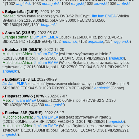
4]/1032
angielski
,1033
portugalski
,1034
rosyjski
,1035
litewski
,1036
arabski
.
BulgariaSat (1.9°E)
, 2023-10-23
Neosat
: Nowy kanał rozpoczęty w DVB-S2 BulCrypt:
JimJam EMEA
(Wielka
Brytania) on 12169.00MHz, pol.V SR:30000 FEC:2/3 SID:560
PID:1800[H.265]/1801
bułgarski
.
Astra 3C (23.5°E)
, 2023-05-03
Orange Romania
:
JimJam EMEA
Opuścił 12168.00MHz, pol.V (DVB-S2
SID:8715 PID:7151[MPEG-4]/7152
rumuński
,7153
angielski
,7154
węgierski
)
Eutelsat 36B (50.5°E)
, 2022-12-20
Multichoice Africa
:
JimJam EMEA
jest teraz szyfrowany w Irdeto 2
(12015.00MHz, pol.H SR:27500 FEC:3/4 SID:301 PID:289/291
angielski
).
Multichoice Africa
:
JimJam EMEA
(Wielka Brytania) jest teraz nadawany bez
szyfrowania (12015.00MHz, pol.H SR:27500 FEC:3/4 SID:301 PID:289/291
angielski
).
Eutelsat 3B (3°E)
, 2022-09-29
JimJam EMEA
został dziś tymczasowo niekodowany na 3930.00MHz, pol.R
SR:19630 FEC:3/4 SID:1028 PID:2802[MPEG-4]/2803
angielski
(Conax).
Hispasat 30W-5 (30°W)
, 2022-07-07
Meo
:
JimJam EMEA
Opuścił 12130.00MHz, pol.H (DVB-S2 SID:130
PID:4329[MPEG-4]/4330
portugalski
)
Eutelsat 36B (50.5°E)
, 2022-06-17
Multichoice Africa
:
JimJam EMEA
jest teraz szyfrowany w Irdeto 2
(12015.00MHz, pol.H SR:27500 FEC:3/4 SID:301 PID:289/291
angielski
).
Multichoice Africa
:
JimJam EMEA
(Wielka Brytania) jest teraz nadawany bez
szyfrowania (12015.00MHz, pol.H SR:27500 FEC:3/4 SID:301 PID:289/291
angielski
).