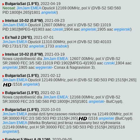
BulgariaSat (1.9°E)
, 2022-04-19
Neosat
:
JimJam EMEA
Opuścił 12169.00MHz, pol.V (DVB-S2 SID:560
PID:1800[H.265]/1801
angielski
)
Intelsat 10-02 (0.8°W)
, 2021-09-23
JimJam EMEA
Opuścił 12607.00MHz, pol.V (DVB-S2 SID:11019
PID:1902[MPEG-4]/1903 aac
czeski
,1904 aac
angielski
,1905 aac
węgierski
)
Es'hail 2 (26°E)
, 2021-07-01
JimJam EMEA
Opuścił 11310.00MHz, pol.H (DVB-S2 SID:40103
PID:1731/1732
angielski
,1733
arabski
)
Intelsat 10-02 (0.8°W)
, 2021-03-19
Nowa częstotliwość dla
JimJam EMEA
: 12607.00MHz, pol.V (DVB-S2
SR:28800 FEC:3/5 SID:11019 PID:1902[MPEG-4]/1903 aac
czeski
,1904 aac
angielski
,1905 aac
węgierski
- Conax & Nagravision 3).
BulgariaSat (1.9°E)
, 2021-02-12
JimJam EMEA
Opuścił 12149.00MHz, pol.H (DVB-S2 SID:503 PID:1515[H.265]
/1516
angielski
)
BulgariaSat (1.9°E)
, 2021-02-11
Nowa częstotliwość dla
JimJam EMEA
: 12168.00MHz, pol.V (DVB-S2
SR:30000 FEC:2/3 SID:560 PID:1800[H.265]/1801
angielski
- BulCrypt).
BulgariaSat (1.9°E)
, 2020-10-03
JimJam EMEA
został dziś tymczasowo niekodowany na 12149.00MHz, pol.H
SR:30000 FEC:2/3 SID:503 PID:1515[H.265]
/1516
angielski
(BulCrypt).
JimJam EMEA
(Wielka Brytania) jest teraz nadawany bez szyfrowania
(12149.00MHz, pol.H SR:30000 FEC:2/3 SID:503 PID:1515[H.265]/1516
angielski
).
Eutelsat 5 West A (9.1°W)
, 2020-09-05