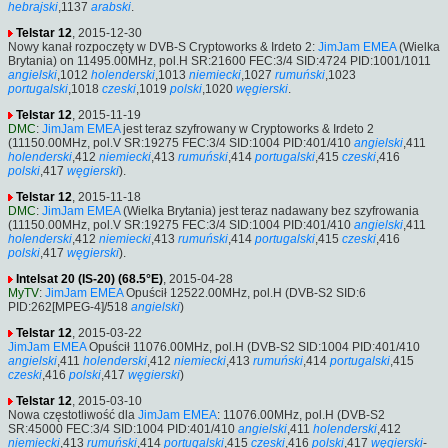
hebrajski
,1137
arabski
.
Telstar 12
, 2015-12-30
Nowy kanał rozpoczęty w DVB-S Cryptoworks & Irdeto 2:
JimJam EMEA
(Wielka
Brytania) on 11495.00MHz, pol.H SR:21600 FEC:3/4 SID:4724 PID:1001/1011
angielski
,1012
holenderski
,1013
niemiecki
,1027
rumuński
,1023
portugalski
,1018
czeski
,1019
polski
,1020
węgierski
.
Telstar 12
, 2015-11-19
DMC
:
JimJam EMEA
jest teraz szyfrowany w Cryptoworks & Irdeto 2
(11150.00MHz, pol.V SR:19275 FEC:3/4 SID:1004 PID:401/410
angielski
,411
holenderski
,412
niemiecki
,413
rumuński
,414
portugalski
,415
czeski
,416
polski
,417
węgierski
).
Telstar 12
, 2015-11-18
DMC
:
JimJam EMEA
(Wielka Brytania) jest teraz nadawany bez szyfrowania
(11150.00MHz, pol.V SR:19275 FEC:3/4 SID:1004 PID:401/410
angielski
,411
holenderski
,412
niemiecki
,413
rumuński
,414
portugalski
,415
czeski
,416
polski
,417
węgierski
).
Intelsat 20 (IS-20) (68.5°E)
, 2015-04-28
MyTV
:
JimJam EMEA
Opuścił 12522.00MHz, pol.H (DVB-S2 SID:6
PID:262[MPEG-4]/518
angielski
)
Telstar 12
, 2015-03-22
JimJam EMEA
Opuścił 11076.00MHz, pol.H (DVB-S2 SID:1004 PID:401/410
angielski
,411
holenderski
,412
niemiecki
,413
rumuński
,414
portugalski
,415
czeski
,416
polski
,417
węgierski
)
Telstar 12
, 2015-03-10
Nowa częstotliwość dla
JimJam EMEA
: 11076.00MHz, pol.H (DVB-S2
SR:45000 FEC:3/4 SID:1004 PID:401/410
angielski
,411
holenderski
,412
niemiecki
,413
rumuński
,414
portugalski
,415
czeski
,416
polski
,417
węgierski
-