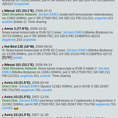
Brytania) on 12092.00MHz, pol.H SR:30000 FEC:3/4 SID:326 PID:5321[MPEG-
4]/5322
hiszpański
.
Nilesat 101 (33.1°E)
, 2008-10-11
Orbit Showtime Network
:
JimJam EMEA
został dziś tymczasowo niekodowany
na 11862.00MHz, pol.V SR:27500 FEC:3/4 SID:211 PID:211/311
angielski
,411
arabski
(Irdeto 2). Time sharing
Amos 3 (77.9°E)
, 2008-10-01
Nowy kanał rozpoczęty w DVB-S2 Conax:
JimJam EMEA
(Wielka Brytania) on
10723.00MHz, pol.V SR:30000 FEC:2/3 SID:6 PID:154[MPEG-4]/152
węgierski
,153
angielski
.
Hot Bird 13E (16°W)
, 2008-09-02
N
: Nowy kanał rozpoczęty w DVB-S2 Conax:
JimJam EMEA
(Wielka Brytania)
on 11258.00MHz, pol.H SR:27500 FEC:2/3 SID:15104 PID:515[MPEG-4]/715
polski
.
Nilesat 101 (33.1°E)
, 2008-04-14
Orbit Showtime Network
: Nowy kanał rozpoczęty w DVB-S Irdeto 2:
JimJam
EMEA
(Wielka Brytania) on 11862.00MHz, pol.V SR:27500 FEC:3/4 SID:211
PID:211/311
angielski
,411
arabski
. Time sharing
Astra 1G (31.5°E)
, 2008-02-04
Direct One
:
JimJam EMEA
Opuścił 12382.50MHz, pol.H (DVB-S SID:20367
PID:751/760
węgierski
,761
czeski
)
Astra 1G (31.5°E)
, 2007-12-04
Direct One
:
JimJam EMEA
jest teraz szyfrowany w Cryptoworks & Nagravision 2
(12382.50MHz, pol.H SR:27500 FEC:3/4 SID:20367 PID:751/760
węgierski
,761
czeski
).
Astra 1G (31.5°E)
, 2007-11-30