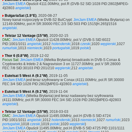
JimJam EMEA
Opuścił 4111.00MHz, pol.R (DVB-S2 SID:1028 PID:2802[MPEG-
4]/2803
angielski
)
BulgariaSat (1.9°E)
, 2020-08-27
Nowy kanał rozpoczęty w DVB-S2 BulCrypt:
JimJam EMEA
(Wielka Brytania) on
12149.00MHz, pol.H SR:30000 FEC:2/3 SID:503 PID:1515[H.265]/1516
angielski
.
Telstar 12 Vantage (15°W)
, 2020-02-15
DMC
:
JimJam EMEA
Opuścił 11428.00MHz, pol.V (DVB-S SID:6022
PID:1001/1011
angielski
,1012
holenderski
,1018
czeski
,1020
węgierski
,1027
rumuński
,1013
niemiecki
,1023
portugalski
,1019
polski
)
Thor 6 (0.8°W)
, 2019-12-02
Focus Sat
:
JimJam EMEA
(Wielka Brytania) broadcasts in DVB-S Conax &
Cryptoworks & Irdeto 2 & Nagravision 3 on 11727.00MHz, pol.V SR:28000
FEC:7/8 SID:30103 PID:201/210
węgierski
,212
angielski
.
Eutelsat 5 West A (9.1°W)
, 2019-11-05
JimJam EMEA
jest teraz szyfrowany w Conax (4111.00MHz, pol.R SR:30000
FEC:3/4 SID:1028 PID:2802[MPEG-4]/2803
angielski
).
Eutelsat 5 West A (9.1°W)
, 2019-11-04
JimJam EMEA
(Wielka Brytania) jest teraz nadawany bez szyfrowania
(4111.00MHz, pol.R SR:30000 FEC:3/4 SID:1028 PID:2802[MPEG-4]/2803
angielski
).
Telstar 12 Vantage (15°W)
, 2018-03-03
DMC
:
JimJam EMEA
Opuścił 11495.00MHz, pol.H (DVB-S SID:4724
PID:1001/1011
angielski
,1012
holenderski
,1013
niemiecki
,1027
rumuński
,1023
portugalski
,1018
czeski
,1019
polski
,1020
węgierski
)
JimJam EMEA
Opuścił 11495.00MHz, pol.H (DVB-S SID:4725 PID:1101/1111