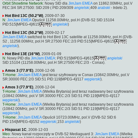
Orbit Showtime Network
: Nowy SID dla
JimJam EMEA
on 11862.00MHz, pol.V
FEC:3/4 SR:27500: SID:209 ( PID:209/309
angielski
,409
arabski
- Irdeto 2).
Hot Bird 13C (50.2°W)
, 2009-07-30
N
:
JimJam EMEA
Opuścił 11258.00MHz, pol.H (DVB-S2 SID:15104
PID:515[MPEG-4]/615
angielski
)
Hot Bird 13C (50.2°W)
, 2009-02-17
JimJam EMEA
switched to Hot Bird 13C satellite at 11258.00MHz, pol.H (DVB-
S2 , 11258.00MHz, pol.H SR:27500 FEC:2/3 PID:515[MPEG-4]/615
angielski
).
Hot Bird 13E (16°W)
, 2009-01-09
N
: Nowy PID dla
JimJam EMEA
: PID:515[MPEG-4]/615
angielski
SID:15104 (11258.00MHz, pol.H SR:27500 FEC:2/3 - Conax).
Amos 3 (77.9°E)
, 2008-12-06
T-Home
:
JimJam EMEA
jest teraz szyfrowany w Conax (10842.00MHz, pol.V
SR:30000 FEC:2/3 SID:51 PID:119[MPEG-4]/117
węgierski
).
Amos 3 (77.9°E)
, 2008-12-04
T-Home
:
JimJam EMEA
(Wielka Brytania) jest teraz nadawany bez szyfrowania
(10842.00MHz, pol.V SR:30000 FEC:2/3 SID:51 PID:119[MPEG-4]/117
węgierski
).
T-Home
:
JimJam EMEA
(Wielka Brytania) jest teraz nadawany bez szyfrowania
(10842.00MHz, pol.V SR:30000 FEC:2/3 SID:51 PID:119[MPEG-4]/117
węgierski
).
T-Home
:
JimJam EMEA
Opuścił 10723.00MHz, pol.V (DVB-S2 SID:6
PID:154[MPEG-4]/152
węgierski
,153
angielski
)
Hispasat 1C
, 2008-12-03
Meo
: Nowy kanał rozpoczęty w DVB-S2 Mediaguard 3:
JimJam EMEA
(Wielka