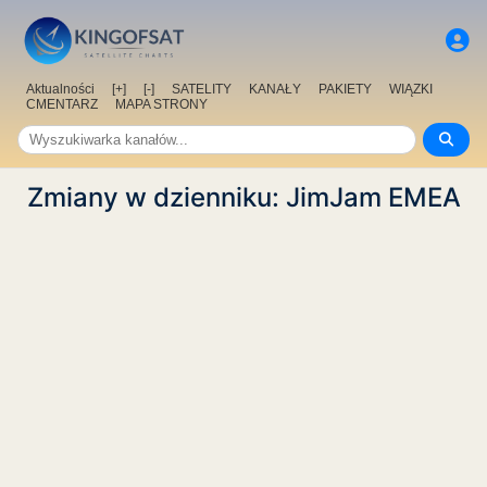
Aktualności
[+]
[-]
SATELITY
KANAŁY
PAKIETY
WIĄZKI
CMENTARZ
MAPA STRONY
Zmiany w dzienniku: JimJam EMEA