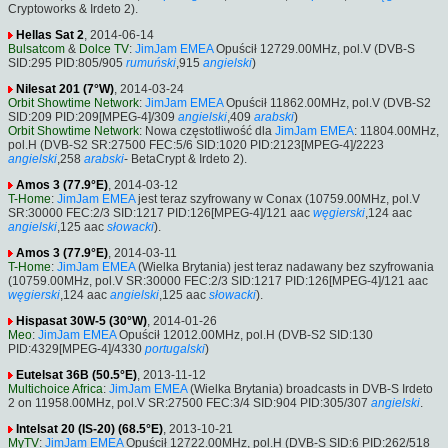
Cryptoworks & Irdeto 2).
Hellas Sat 2
, 2014-06-14
Bulsatcom
&
Dolce TV
:
JimJam EMEA
Opuścił 12729.00MHz, pol.V (DVB-S
SID:295 PID:805/905
rumuński
,915
angielski
)
Nilesat 201 (7°W)
, 2014-03-24
Orbit Showtime Network
:
JimJam EMEA
Opuścił 11862.00MHz, pol.V (DVB-S2
SID:209 PID:209[MPEG-4]/309
angielski
,409
arabski
)
Orbit Showtime Network
: Nowa częstotliwość dla
JimJam EMEA
: 11804.00MHz,
pol.H (DVB-S2 SR:27500 FEC:5/6 SID:1020 PID:2123[MPEG-4]/2223
angielski
,258
arabski
- BetaCrypt & Irdeto 2).
Amos 3 (77.9°E)
, 2014-03-12
T-Home
:
JimJam EMEA
jest teraz szyfrowany w Conax (10759.00MHz, pol.V
SR:30000 FEC:2/3 SID:1217 PID:126[MPEG-4]/121 aac
węgierski
,124 aac
angielski
,125 aac
słowacki
).
Amos 3 (77.9°E)
, 2014-03-11
T-Home
:
JimJam EMEA
(Wielka Brytania) jest teraz nadawany bez szyfrowania
(10759.00MHz, pol.V SR:30000 FEC:2/3 SID:1217 PID:126[MPEG-4]/121 aac
węgierski
,124 aac
angielski
,125 aac
słowacki
).
Hispasat 30W-5 (30°W)
, 2014-01-26
Meo
:
JimJam EMEA
Opuścił 12012.00MHz, pol.H (DVB-S2 SID:130
PID:4329[MPEG-4]/4330
portugalski
)
Eutelsat 36B (50.5°E)
, 2013-11-12
Multichoice Africa
:
JimJam EMEA
(Wielka Brytania) broadcasts in DVB-S Irdeto
2 on 11958.00MHz, pol.V SR:27500 FEC:3/4 SID:904 PID:305/307
angielski
.
Intelsat 20 (IS-20) (68.5°E)
, 2013-10-21
MyTV
:
JimJam EMEA
Opuścił 12722.00MHz, pol.H (DVB-S SID:6 PID:262/518