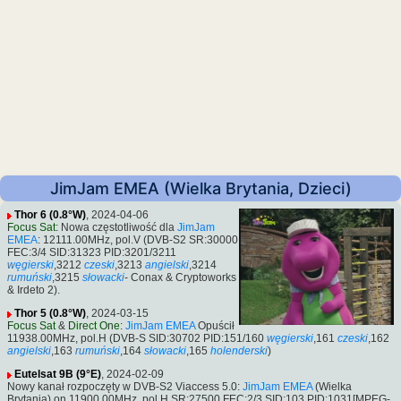
JimJam EMEA (Wielka Brytania, Dzieci)
Thor 6 (0.8°W)
, 2024-04-06
Focus Sat
: Nowa częstotliwość dla
JimJam
EMEA
: 12111.00MHz, pol.V (DVB-S2 SR:30000
FEC:3/4 SID:31323 PID:3201/3211
węgierski
,3212
czeski
,3213
angielski
,3214
rumuński
,3215
słowacki
- Conax & Cryptoworks
& Irdeto 2).
Thor 5 (0.8°W)
, 2024-03-15
Focus Sat
&
Direct One
:
JimJam EMEA
Opuścił
11938.00MHz, pol.H (DVB-S SID:30702 PID:151/160
węgierski
,161
czeski
,162
angielski
,163
rumuński
,164
słowacki
,165
holenderski
)
Eutelsat 9B (9°E)
, 2024-02-09
Nowy kanał rozpoczęty w DVB-S2 Viaccess 5.0:
JimJam EMEA
(Wielka
Brytania) on 11900.00MHz, pol.H SR:27500 FEC:2/3 SID:103 PID:1031[MPEG-