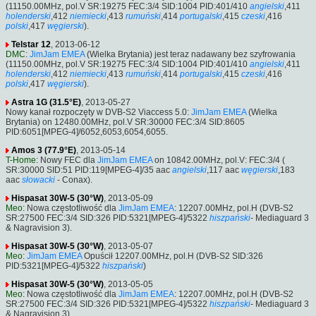
(11150.00MHz, pol.V SR:19275 FEC:3/4 SID:1004 PID:401/410
angielski
,411
holenderski
,412
niemiecki
,413
rumuński
,414
portugalski
,415
czeski
,416
polski
,417
węgierski
).
Telstar 12
, 2013-06-12
DMC
:
JimJam EMEA
(Wielka Brytania) jest teraz nadawany bez szyfrowania
(11150.00MHz, pol.V SR:19275 FEC:3/4 SID:1004 PID:401/410
angielski
,411
holenderski
,412
niemiecki
,413
rumuński
,414
portugalski
,415
czeski
,416
polski
,417
węgierski
).
Astra 1G (31.5°E)
, 2013-05-27
Nowy kanał rozpoczęty w DVB-S2 Viaccess 5.0:
JimJam EMEA
(Wielka
Brytania) on 12480.00MHz, pol.V SR:30000 FEC:3/4 SID:8605
PID:6051[MPEG-4]/6052,6053,6054,6055.
Amos 3 (77.9°E)
, 2013-05-14
T-Home
: Nowy FEC dla
JimJam EMEA
on 10842.00MHz, pol.V: FEC:3/4 (
SR:30000 SID:51 PID:119[MPEG-4]/35 aac
angielski
,117 aac
węgierski
,183
aac
słowacki
- Conax).
Hispasat 30W-5 (30°W)
, 2013-05-09
Meo
: Nowa częstotliwość dla
JimJam EMEA
: 12207.00MHz, pol.H (DVB-S2
SR:27500 FEC:3/4 SID:326 PID:5321[MPEG-4]/5322
hiszpański
- Mediaguard 3
& Nagravision 3).
Hispasat 30W-5 (30°W)
, 2013-05-07
Meo
:
JimJam EMEA
Opuścił 12207.00MHz, pol.H (DVB-S2 SID:326
PID:5321[MPEG-4]/5322
hiszpański
)
Hispasat 30W-5 (30°W)
, 2013-05-05
Meo
: Nowa częstotliwość dla
JimJam EMEA
: 12207.00MHz, pol.H (DVB-S2
SR:27500 FEC:3/4 SID:326 PID:5321[MPEG-4]/5322
hiszpański
- Mediaguard 3
& Nagravision 3).