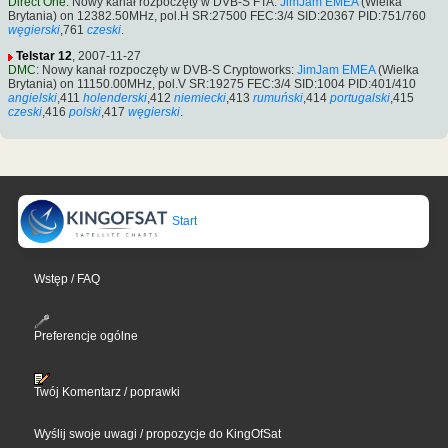
Direct One
: Nowy kanał rozpoczęty w DVB-S FTA:
JimJam EMEA
(Wielka
Brytania) on 12382.50MHz, pol.H SR:27500 FEC:3/4 SID:20367 PID:751/760
węgierski
,761
czeski
.
Telstar 12
, 2007-11-27
DMC
: Nowy kanał rozpoczęty w DVB-S Cryptoworks:
JimJam EMEA
(Wielka
Brytania) on 11150.00MHz, pol.V SR:19275 FEC:3/4 SID:1004 PID:401/410
angielski
,411
holenderski
,412
niemiecki
,413
rumuński
,414
portugalski
,415
czeski
,416
polski
,417
węgierski
.
Start
Wstęp / FAQ
Preferencje ogólne
Twój Komentarz / poprawki
Wyślij swoje uwagi / propozycje do KingOfSat