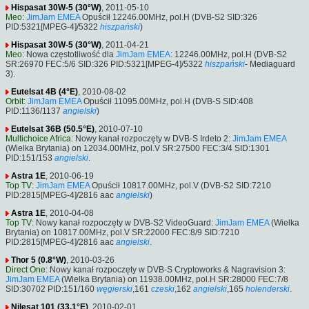
Hispasat 30W-5 (30°W)
, 2011-05-10
Meo
:
JimJam EMEA
Opuścił 12246.00MHz, pol.H (DVB-S2 SID:326
PID:5321[MPEG-4]/5322
hiszpański
)
Hispasat 30W-5 (30°W)
, 2011-04-21
Meo
: Nowa częstotliwość dla
JimJam EMEA
: 12246.00MHz, pol.H (DVB-S2
SR:26970 FEC:5/6 SID:326 PID:5321[MPEG-4]/5322
hiszpański
- Mediaguard
3).
Eutelsat 4B (4°E)
, 2010-08-02
Orbit
:
JimJam EMEA
Opuścił 11095.00MHz, pol.H (DVB-S SID:408
PID:1136/1137
angielski
)
Eutelsat 36B (50.5°E)
, 2010-07-10
Multichoice Africa
: Nowy kanał rozpoczęty w DVB-S Irdeto 2:
JimJam EMEA
(Wielka Brytania) on 12034.00MHz, pol.V SR:27500 FEC:3/4 SID:1301
PID:151/153
angielski
.
Astra 1E
, 2010-06-19
Top TV
:
JimJam EMEA
Opuścił 10817.00MHz, pol.V (DVB-S2 SID:7210
PID:2815[MPEG-4]/2816 aac
angielski
)
Astra 1E
, 2010-04-08
Top TV
: Nowy kanał rozpoczęty w DVB-S2 VideoGuard:
JimJam EMEA
(Wielka
Brytania) on 10817.00MHz, pol.V SR:22000 FEC:8/9 SID:7210
PID:2815[MPEG-4]/2816 aac
angielski
.
Thor 5 (0.8°W)
, 2010-03-26
Direct One
: Nowy kanał rozpoczęty w DVB-S Cryptoworks & Nagravision 3:
JimJam EMEA
(Wielka Brytania) on 11938.00MHz, pol.H SR:28000 FEC:7/8
SID:30702 PID:151/160
węgierski
,161
czeski
,162
angielski
,165
holenderski
.
Nilesat 101 (33.1°E)
, 2010-02-01