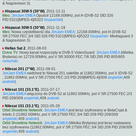
& Nagravision 3).
Hispasat 30W-5 (30°W)
, 2011-12-11
Meo
:
JimJam EMEA
Opuścił 12168.00MHz, pol.H (DVB-S2 SID:326
PID:5321[MPEG-4]/5322
hiszpański
)
Hispasat 30W-5 (30°W)
, 2011-11-19
Meo
: Nowa częstotliwość dla
JimJam EMEA
: 12168.00MHz, pol.H (DVB-S2
SR:27500 FEC:3/4 SID:326 PID:5321[MPEG-4]/5322
hiszpański
- Mediaguard 3
& Nagravision 3).
Hellas Sat 2
, 2011-08-03
Dolce TV
: Nowy kanał rozpoczęty w DVB-S VideoGuard:
JimJam EMEA
(Wielka
Brytania) on 12729.00MHz, pol.V SR:30000 FEC:7/8 SID:295 PID:805/905
rumuński
.
Nilesat 201 (7°W)
, 2011-08-01
JimJam EMEA
switched to Nilesat 201 satellite at 11862.00MHz, pol.V (DVB-S2
, 11862.00MHz, pol.V SR:27500 FEC:2/3 PID:209[MPEG-4]/309
angielski
,409
arabski
).
Nilesat 101 (33.1°E)
, 2011-07-17
JimJam EMEA
włączony do DVB-S2 at 11862.00MHz, pol.V SR:27500 FEC:2/3
PID:209/309
angielski
,409
arabski
.
Nilesat 101 (33.1°E)
, 2011-05-29
Orbit Showtime Network
:
JimJam EMEA
jest teraz szyfrowany w BetaCrypt &
Irdeto 2 (11862.00MHz, pol.V SR:27500 FEC:3/4 SID:209 PID:209/309
angielski
,409
arabski
).
Orbit Showtime Network
:
JimJam EMEA
(Wielka Brytania) jest teraz nadawany
bez szyfrowania (11862.00MHz, pol.V SR:27500 FEC:3/4 SID:209 PID:209/309
angielski
,409
arabski
).