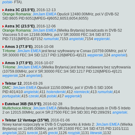
polski
- FTA).
Astra 3C (23.5°E)
, 2016-12-13
Orange Romania
:
JimJam EMEA
Opuścił 12480.00MHz, pol.V (DVB-S2
SID:8605 PID:6051[MPEG-4]/6052,6053,6054,6055)
Astra 3C (23.5°E)
, 2016-12-06
Orange Romania
:
JimJam EMEA
(Wielka Brytania) broadcasts in DVB-S2
Viaccess 5.0 on 12168.00MHz, pol.V SR:30000 FEC:3/4 SID:8715
PID:7151[MPEG-4]/7152
rumuński
,7153
angielski
,7154
węgierski
.
Amos 3 (77.9°E)
, 2016-10-08
T-Home
:
JimJam EMEA
jest teraz szyfrowany w Conax (10759.00MHz, pol.V
SR:30000 FEC:3/4 SID:1217 PID:126[MPEG-4]/121
węgierski
,124
angielski
).
Amos 3 (77.9°E)
, 2016-10-07
T-Home
:
JimJam EMEA
(Wielka Brytania) jest teraz nadawany bez szyfrowania
(10759.00MHz, pol.V SR:30000 FEC:3/4 SID:1217 PID:126[MPEG-4]/121
węgierski
,124
angielski
).
Telstar 12
, 2016-03-26
DMC
:
JimJam EMEA
Opuścił 11150.00MHz, pol.V (DVB-S SID:1004
PID:401/410
angielski
,411
holenderski
,412
niemiecki
,413
rumuński
,414
portugalski
,415
czeski
,416
polski
,417
węgierski
)
Eutelsat 36B (50.5°E)
, 2016-02-28
Multichoice Africa
:
JimJam EMEA
(Wielka Brytania) broadcasts in DVB-S Irdeto
2 on 12015.00MHz, pol.H SR:27500 FEC:3/4 SID:301 PID:289/291
angielski
.
Telstar 12 Vantage (15°W)
, 2016-01-06
Nowy kanał rozpoczęty w DVB-S Cryptoworks & Irdeto 2:
JimJam EMEA
(Wielka
Brytania) on 11495.00MHz, pol.H SR:21600 FEC:3/4 SID:4725 PID:1101/1111
angielski
,1121
turecki
,1145
grecki
,1126
rosyjski
,1131
litewski
,1132