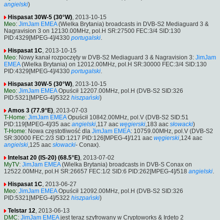
angielski
)
Hispasat 30W-5 (30°W)
, 2013-10-15
Meo
:
JimJam EMEA
(Wielka Brytania) broadcasts in DVB-S2 Mediaguard 3 &
Nagravision 3 on 12130.00MHz, pol.H SR:27500 FEC:3/4 SID:130
PID:4329[MPEG-4]/4330
portugalski
.
Hispasat 1C
, 2013-10-15
Meo
: Nowy kanał rozpoczęty w DVB-S2 Mediaguard 3 & Nagravision 3:
JimJam
EMEA
(Wielka Brytania) on 12012.00MHz, pol.H SR:30000 FEC:3/4 SID:130
PID:4329[MPEG-4]/4330
portugalski
.
Hispasat 30W-5 (30°W)
, 2013-10-15
Meo
:
JimJam EMEA
Opuścił 12207.00MHz, pol.H (DVB-S2 SID:326
PID:5321[MPEG-4]/5322
hiszpański
)
Amos 3 (77.9°E)
, 2013-07-03
T-Home
:
JimJam EMEA
Opuścił 10842.00MHz, pol.V (DVB-S2 SID:51
PID:119[MPEG-4]/35 aac
angielski
,117 aac
węgierski
,183 aac
słowacki
)
T-Home
: Nowa częstotliwość dla
JimJam EMEA
: 10759.00MHz, pol.V (DVB-S2
SR:30000 FEC:2/3 SID:1217 PID:126[MPEG-4]/121 aac
węgierski
,124 aac
angielski
,125 aac
słowacki
- Conax).
Intelsat 20 (IS-20) (68.5°E)
, 2013-07-02
MyTV
:
JimJam EMEA
(Wielka Brytania) broadcasts in DVB-S Conax on
12522.00MHz, pol.H SR:26657 FEC:1/2 SID:6 PID:262[MPEG-4]/518
angielski
.
Hispasat 1C
, 2013-06-27
Meo
:
JimJam EMEA
Opuścił 12092.00MHz, pol.H (DVB-S2 SID:326
PID:5321[MPEG-4]/5322
hiszpański
)
Telstar 12
, 2013-06-13
DMC
:
JimJam EMEA
jest teraz szyfrowany w Cryptoworks & Irdeto 2