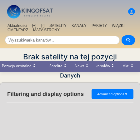
Aktualności
[+]
[-]
SATELITY
KANAŁY
PAKIETY
WIĄZKI
CMENTARZ
MAPA STRONY
Brak satelity na tej pozycji
Pozycja orbitalna
Satelita
News
kanałów
Akt.
Danych
Filtering and display options
Advanced options
▼