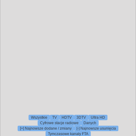
Wszystkie
TV
HDTV
3DTV
Ultra HD
Cyfrowe stacje radiowe
Danych
[+] Najnowsze dodane / zmiany
[-] Najnowsze usunięcia
Tymczasowe kanały FTA