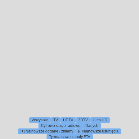
Wszystkie
TV
HDTV
3DTV
Ultra HD
Cyfrowe stacje radiowe
Danych
[+] Najnowsze dodane / zmiany
[-] Najnowsze usunięcia
Tymczasowe kanały FTA