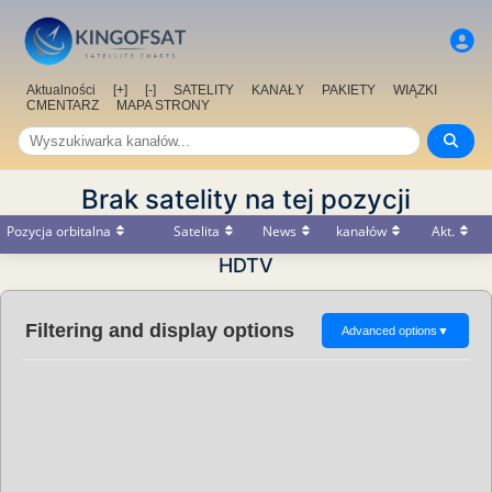
Aktualności
[+]
[-]
SATELITY
KANAŁY
PAKIETY
WIĄZKI
CMENTARZ
MAPA STRONY
Brak satelity na tej pozycji
Pozycja orbitalna
Satelita
News
kanałów
Akt.
HDTV
Filtering and display options
Advanced options
▼