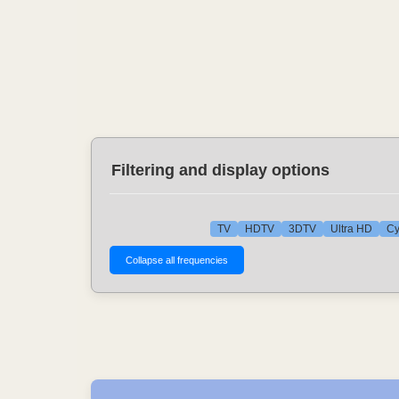
Filtering and display options
TV
HDTV
3DTV
Ultra HD
Cy