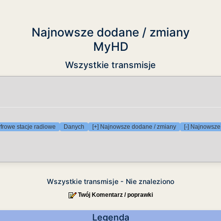
Najnowsze dodane / zmiany
MyHD
Wszystkie transmisje
frowe stacje radiowe
Danych
[+] Najnowsze dodane / zmiany
[-] Najnowsze
Wszystkie transmisje - Nie znaleziono
Twój Komentarz / poprawki
Legenda