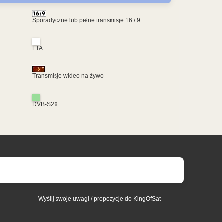
Sporadyczne lub pełne transmisje 16 / 9
FTA
Transmisje wideo na żywo
DVB-S2X
Wyślij swoje uwagi / propozycje do KingOfSat