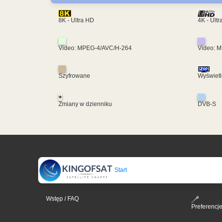
4K - Ult
8K - Ultra HD
Video: MPEG-4/AVC/H-264
Video: 
Szyfrowane
Wyświetl
+
Zmiany w dzienniku
DVB-S
Start
Wstęp / FAQ
Preferencj