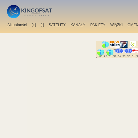
Aktualności
[+]
[-]
SATELITY
KANAŁY
PAKIETY
WIĄZKI
CMEN