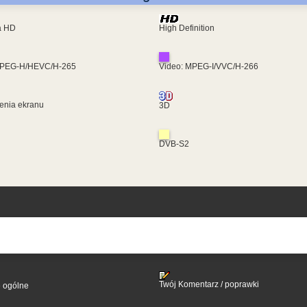
ra HD
High Definition
MPEG-H/HEVC/H-265
Video: MPEG-I/VVC/H-266
enia ekranu
3D
DVB-S2
Twój Komentarz / poprawki
e ogólne