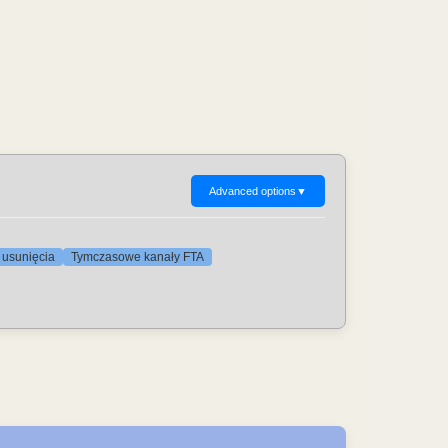
Advanced options
▼
 usunięcia
Tymczasowe kanały FTA