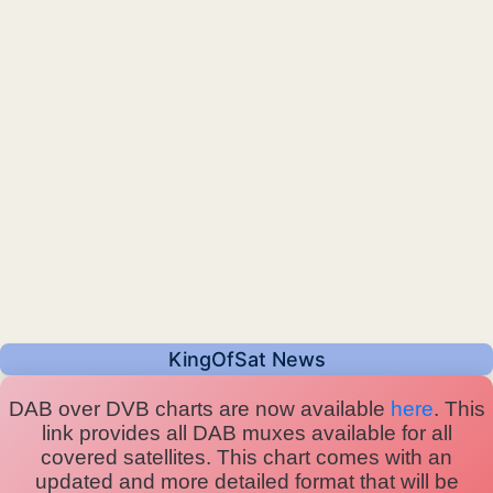
KingOfSat News
DAB over DVB charts are now available
here
. This
link provides all DAB muxes available for all
covered satellites. This chart comes with an
updated and more detailed format that will be