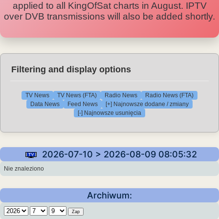
applied to all KingOfSat charts in August. IPTV
over DVB transmissions will also be added shortly.
Filtering and display options
TV News
TV News (FTA)
Radio News
Radio News (FTA)
Data News
Feed News
[+] Najnowsze dodane / zmiany
[-] Najnowsze usunięcia
2026-07-10 > 2026-08-09 08:05:32
Nie znaleziono
Archiwum: