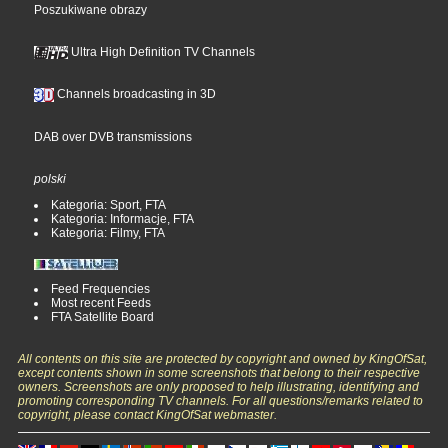
Poszukiwane obrazy
Ultra High Definition TV Channels
Channels broadcasting in 3D
DAB over DVB transmissions
polski
Kategoria: Sport, FTA
Kategoria: Informacje, FTA
Kategoria: Filmy, FTA
Feed Frequencies
Most recent Feeds
FTA Satellite Board
All contents on this site are protected by copyright and owned by KingOfSat,
except contents shown in some screenshots that belong to their respective
owners. Screenshots are only proposed to help illustrating, identifying and
promoting corresponding TV channels. For all questions/remarks related to
copyright, please contact KingOfSat webmaster.