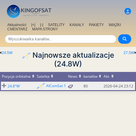
Aktualności
[+]
[-]
SATELITY
KANAŁY
PAKIETY
WIĄZKI
CMENTARZ
MAPA STRONY
24.5W
Najnowsze aktualizacje
27.5W
(24.8W)
Pozycja orbitalna
Satelita
News
kanałów
Akt.
AlComSat 1
24.8°W
80
2026-04-24 23:12