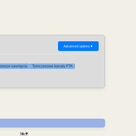
Advanced options
▼
nowsze usunięcia
Tymczasowe kanały FTA