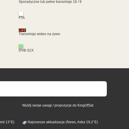
Sporadyczne lub pełne transmisje 16 / 9
FTA
Transmisje wideo na żywo
DVB-S2X
Wyślij swoje uwagi / propozycje do KingOfSat
ird 13°E)
Najnowsze aktualizacje (News, Astra 19,2°E)