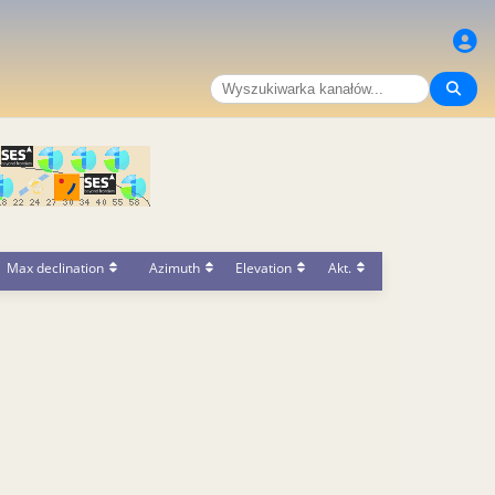
Max declination
Azimuth
Elevation
Akt.