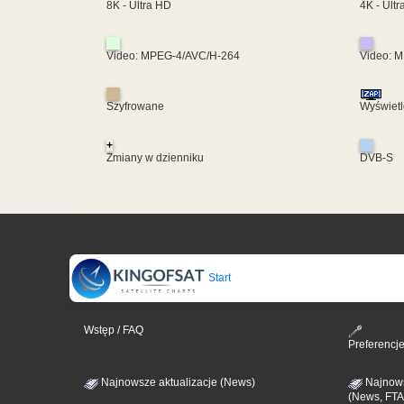
4K - Ult
8K - Ultra HD
Video: MPEG-4/AVC/H-264
Video: 
Szyfrowane
Wyświetl
+
Zmiany w dzienniku
DVB-S
Start
Wstęp / FAQ
Preferencj
Najnowsze aktualizacje (News)
Najnows
(News, FTA