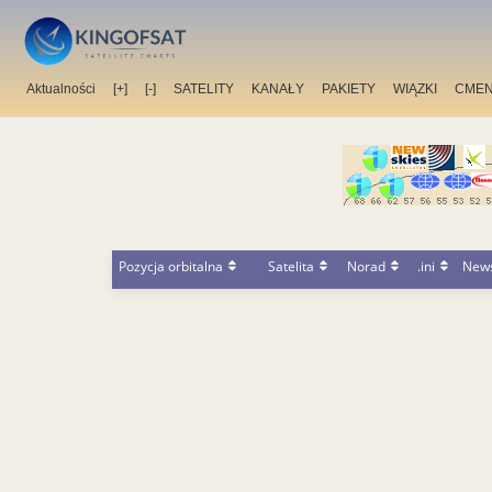
Aktualności
[+]
[-]
SATELITY
KANAŁY
PAKIETY
WIĄZKI
CMEN
Pozycja orbitalna
Satelita
Norad
.ini
New