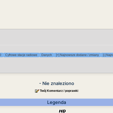
D
Cyfrowe stacje radiowe
Danych
[+] Najnowsze dodane / zmiany
[-] Naj
- Nie znaleziono
Twój Komentarz / poprawki
Legenda