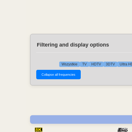
Filtering and display options
Wszystkie
TV
HDTV
3DTV
Ultra H