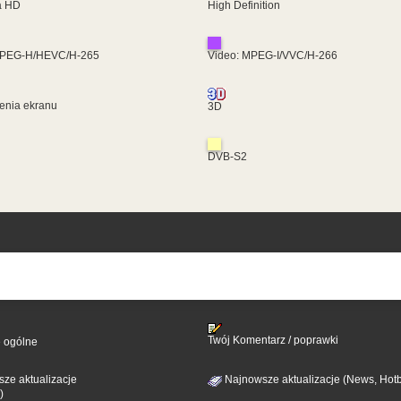
ra HD
High Definition
MPEG-H/HEVC/H-265
Video: MPEG-I/VVC/H-266
enia ekranu
3D
DVB-S2
Twój Komentarz / poprawki
e ogólne
ze aktualizacje
Najnowsze aktualizacje (News, Hotb
)