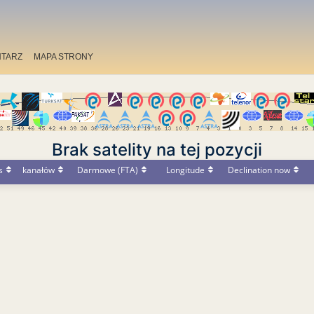
TARZ
MAPA STRONY
Brak satelity na tej pozycji
s
kanałów
Darmowe (FTA)
Longitude
Declination now