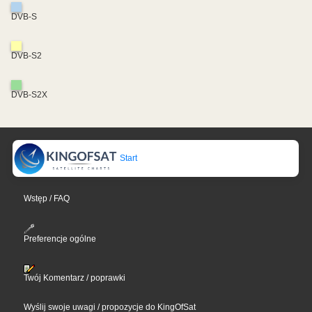
DVB-S
DVB-S2
DVB-S2X
Start
Wstęp / FAQ
Preferencje ogólne
Twój Komentarz / poprawki
Wyślij swoje uwagi / propozycje do KingOfSat