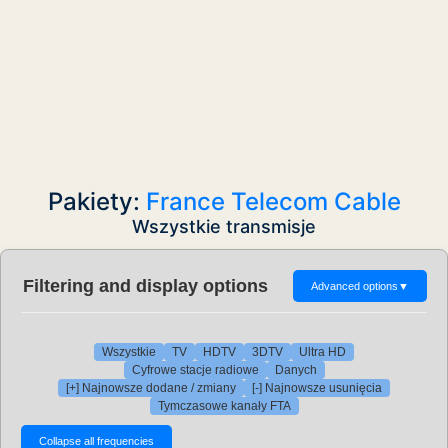
Pakiety:
France Telecom Cable
Wszystkie transmisje
Filtering and display options
Advanced options
▼
Wszystkie
TV
HDTV
3DTV
Ultra HD
Cyfrowe stacje radiowe
Danych
[+] Najnowsze dodane / zmiany
[-] Najnowsze usunięcia
Tymczasowe kanały FTA