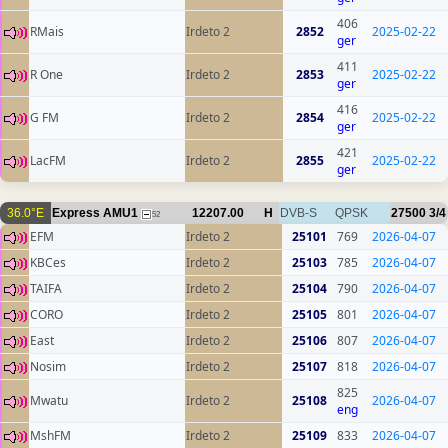
406
RMais
Irdeto 2
2852
2025-02-22
ger
411
R One
Irdeto 2
2853
2025-02-22
ger
416
G FM
Irdeto 2
2854
2025-02-22
ger
421
LacFM
Irdeto 2
2855
2025-02-22
ger
36.0°E
Express AMU1
12207.00
H
DVB-S
QPSK
27500
3/4
52
EFM
Irdeto 2
25101
769
2026-04-07
KBCes
Irdeto 2
25103
785
2026-04-07
TAIFA
Irdeto 2
25104
790
2026-04-07
CORO
Irdeto 2
25105
801
2026-04-07
East
Irdeto 2
25106
807
2026-04-07
Nosim
Irdeto 2
25107
818
2026-04-07
825
Mwatu
Irdeto 2
25108
2026-04-07
eng
MshFM
Irdeto 2
25109
833
2026-04-07