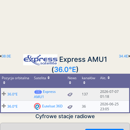
38.0E
34.4E
Express AMU1
(
36.0°E
)
Pozycja orbitalna
Satelita
News
kanałów
Akt.
Express
2026-07-07
36.0°E
137
01:18
AMU1
2026-06-25
Eutelsat 36D
36.0°E
36
23:05
Cyfrowe stacje radiowe