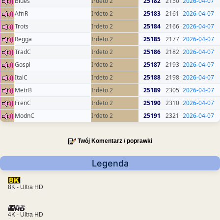
Blues
Irdeto 2
25182
2150
2026-04-07
AfriR
Irdeto 2
25183
2161
2026-04-07
Trots
Irdeto 2
25184
2166
2026-04-07
Regga
Irdeto 2
25185
2177
2026-04-07
TradC
Irdeto 2
25186
2182
2026-04-07
Gospl
Irdeto 2
25187
2193
2026-04-07
ItalC
Irdeto 2
25188
2198
2026-04-07
MetrB
Irdeto 2
25189
2305
2026-04-07
FrenC
Irdeto 2
25190
2310
2026-04-07
ModnC
Irdeto 2
25191
2321
2026-04-07
Twój Komentarz / poprawki
Legenda
8K - Ultra HD
4K - Ultra HD