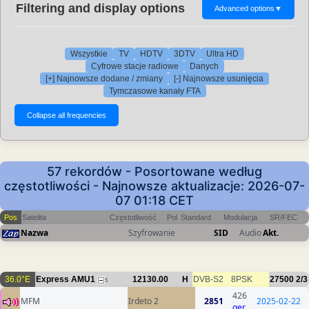
Filtering and display options
Advanced options
▼
Wszystkie
TV
HDTV
3DTV
Ultra HD
Cyfrowe stacje radiowe
Danych
[+] Najnowsze dodane / zmiany
[-] Najnowsze usunięcia
Tymczasowe kanały FTA
57 rekordów - Posortowane według
częstotliwości - Najnowsze aktualizacje: 2026-07-
07 01:18 CET
Pos
Satelita
Częstotliwość
Pol
Standard
Modulacja
SR/FEC
Nazwa
Szyfrowanie
SID
Audio
Akt.
36.0°E
Express AMU1
12130.00
H
DVB-S2
8PSK
27500
2/3
5
426
MFM
Irdeto 2
2851
2025-02-22
ger