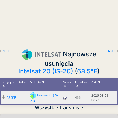
69.1E
66.0E
Najnowsze
usunięcia
Intelsat 20 (IS-20)
(
68.5°E
)
Pozycja orbitalna
Satelita
News
kanałów
Akt.
Intelsat 20 (IS-
2026-08-08
68.5°E
466
08:21
20)
Wszystkie transmisje