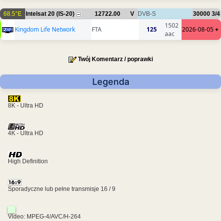
68.5°E
Intelsat 20 (IS-20)
12722.00
V
DVB-S
30000
3/4
1502
Kingdom Life Network
FTA
125
2026-08-05
+
aac
Twój Komentarz / poprawki
Legenda
8K - Ultra HD
4K - Ultra HD
High Definition
Sporadyczne lub pełne transmisje 16 / 9
Video: MPEG-4/AVC/H-264