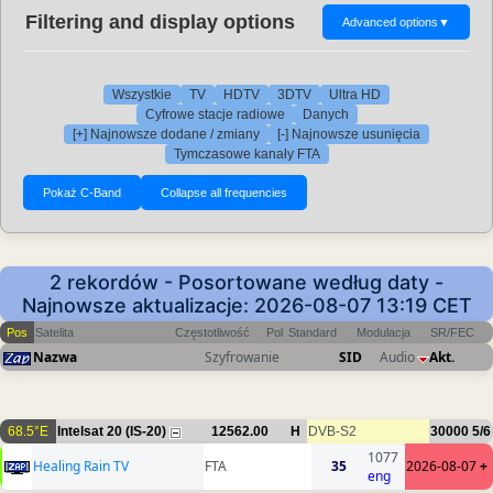
Filtering and display options
Advanced options
▼
Wszystkie
TV
HDTV
3DTV
Ultra HD
Cyfrowe stacje radiowe
Danych
[+] Najnowsze dodane / zmiany
[-] Najnowsze usunięcia
Tymczasowe kanały FTA
2 rekordów - Posortowane według daty -
Najnowsze aktualizacje: 2026-08-07 13:19 CET
Pos
Satelita
Częstotliwość
Pol
Standard
Modulacja
SR/FEC
Nazwa
Szyfrowanie
SID
Audio
Akt.
68.5°E
Intelsat 20 (IS-20)
12562.00
H
DVB-S2
30000
5/6
1077
Healing Rain TV
FTA
35
2026-08-07
+
eng