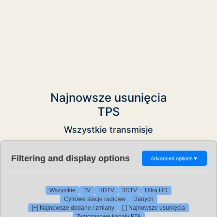
Najnowsze usunięcia
TPS
Wszystkie transmisje
Filtering and display options
Advanced options
▼
Wszystkie
TV
HDTV
3DTV
Ultra HD
Cyfrowe stacje radiowe
Danych
[+] Najnowsze dodane / zmiany
[-] Najnowsze usunięcia
Tymczasowe kanały FTA