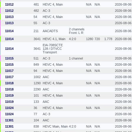
11012
481
HEVC 4, Main
N/A
N/A
2026-08-06
11012
482
AC-3
2026-08-06
11013
54
HEVC 4, Main
N/A
N/A
2026-08-06
11013
55
AC-3
2026-08-06
2 channels
11014
211
AACADTS
2026-08-06
Front: L R
11014
3641
HEVC 4.1, Main
4:2:0
1280
720
1.778
2026-08-06
EIA-708SCTE
11014
3641
128 / DTVCC
2026-08-06
Transport
11015
511
AC-3
1 channel
2026-08-06
11015
849
HEVC 4, Main
N/A
N/A
2026-08-06
11017
94
HEVC 4, Main
N/A
N/A
2026-08-06
11017
1002
AAC
2026-08-06
11018
1290
HEVC 4, Main
N/A
N/A
2026-08-06
11018
2290
AAC
2026-08-06
11019
101
HEVC 4, Main
N/A
N/A
2026-08-06
11019
133
AAC
2026-08-06
11024
36
HEVC 4, Main
N/A
N/A
2026-08-06
11024
77
AC-3
2026-08-06
11301
104
AAC
2026-08-06
11301
838
HEVC Main, Main
4:2:0
N/A
N/A
2026-08-06