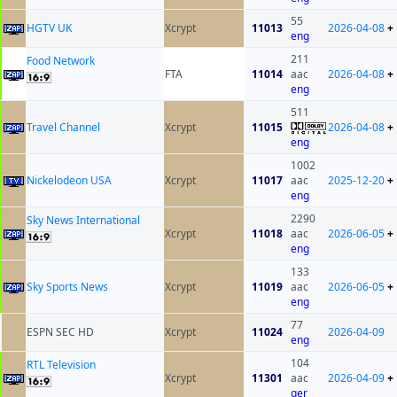
55
HGTV UK
Xcrypt
11013
2026-04-08
+
eng
211
Food Network
FTA
11014
aac
2026-04-08
+
eng
511
Travel Channel
Xcrypt
11015
2026-04-08
+
eng
1002
Nickelodeon USA
Xcrypt
11017
aac
2025-12-20
+
eng
2290
Sky News International
Xcrypt
11018
aac
2026-06-05
+
eng
133
Sky Sports News
Xcrypt
11019
aac
2026-06-05
+
eng
77
ESPN SEC HD
Xcrypt
11024
2026-04-09
eng
104
RTL Television
Xcrypt
11301
aac
2026-04-09
+
ger