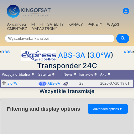
Aktualności
[+]
[-]
SATELITY
KANAŁY
PAKIETY
WIĄZKI
CMENTARZ
MAPA STRONY
0.8W
4.0W
ABS-3A
(
3.0°W
)
Transponder 24C
Pozycja orbitalna
Satelita
News
kanałów
Akt.
3.0°W
ABS-3A
28
2026-07-30 19:01
Wszystkie transmisje
Filtering and display options
Advanced options
▼