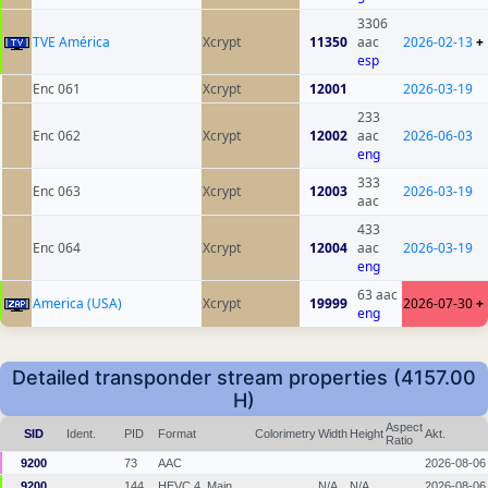
3306
TVE América
Xcrypt
11350
aac
2026-02-13
+
esp
Enc 061
Xcrypt
12001
2026-03-19
233
Enc 062
Xcrypt
12002
aac
2026-06-03
eng
333
Enc 063
Xcrypt
12003
2026-03-19
aac
433
Enc 064
Xcrypt
12004
aac
2026-03-19
eng
63 aac
America (USA)
Xcrypt
19999
2026-07-30
+
eng
Detailed transponder stream properties (4157.00
H)
Aspect
SID
Ident.
PID
Format
Colorimetry
Width
Height
Akt.
Ratio
9200
73
AAC
2026-08-06
9200
144
HEVC 4, Main
N/A
N/A
2026-08-06