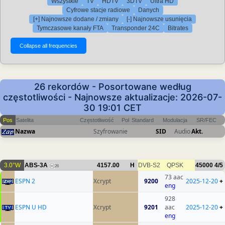
Wszystkie
TV
HDTV
3DTV
Ultra HD
Cyfrowe stacje radiowe
Danych
[+] Najnowsze dodane / zmiany
[-] Najnowsze usunięcia
Tymczasowe kanały FTA
Transponder 24C
Bitrates
26 rekordów - Posortowane według
częstotliwości - Najnowsze aktualizacje: 2026-07-
30 19:01 CET
Pos
Satelita
Częstotliwość
Pol
Standard
Modulacja
SR/FEC
Nazwa
Szyfrowanie
SID
Audio
Akt.
3.0°W
ABS-3A
4157.00
H
DVB-S2
QPSK
45000
4/5
26
73 aac
ESPN 2
Xcrypt
9200
2025-12-20
+
eng
928
ESPN U HD
Xcrypt
9201
aac
2025-12-20
+
eng