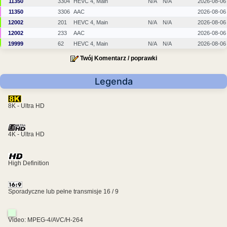
11350
3304
HEVC 4, Main
N/A
N/A
2026-08-06
11350
3306
AAC
2026-08-06
12002
201
HEVC 4, Main
N/A
N/A
2026-08-06
12002
233
AAC
2026-08-06
19999
62
HEVC 4, Main
N/A
N/A
2026-08-06
Twój Komentarz / poprawki
Legenda
8K - Ultra HD
4K - Ultra HD
High Definition
Sporadyczne lub pełne transmisje 16 / 9
Video: MPEG-4/AVC/H-264