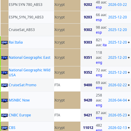
48 aac
ESPN SYN 780_ABS3
Xcrypt
9202
2026-03-22
esp
66 aac
ESPN_SYN_790_ABS3
Xcrypt
9203
2025-12-20
esp
98 aac
CruiseSat_ABS3
Xcrypt
9302
2025-12-20
esp
821
Rai Italia
Xcrypt
9303
2025-12-20
+
aac
ita
118
National Geographic East
Xcrypt
9351
aac
2025-12-20
+
eng
National Geographic Wild
72 aac
Xcrypt
9352
2025-12-20
+
USA
eng
69 aac
CruiseSat Promo
FTA
9400
2026-02-22
+
eng
258
MSNBC Now
Xcrypt
9420
aac
2026-04-04
+
eng
87 aac
CNBC Europe
FTA
9421
2026-05-23
+
eng
482
CBS
Xcrypt
11012
2026-02-13
+
eng