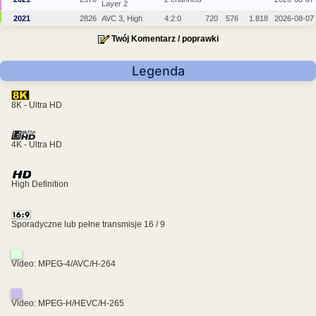
Layer 2
2021
2826
AVC 3, High
4:2:0
720
576
1.818
2026-08-07
Twój Komentarz / poprawki
Legenda
8K - Ultra HD
4K - Ultra HD
High Definition
Sporadyczne lub pełne transmisje 16 / 9
Video: MPEG-4/AVC/H-264
Video: MPEG-H/HEVC/H-265