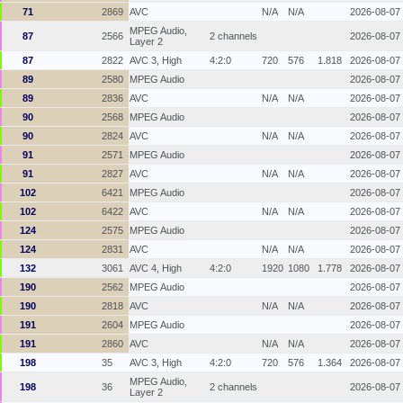
71
2869
AVC
N/A
N/A
2026-08-07
MPEG Audio,
87
2566
2 channels
2026-08-07
Layer 2
87
2822
AVC 3, High
4:2:0
720
576
1.818
2026-08-07
89
2580
MPEG Audio
2026-08-07
89
2836
AVC
N/A
N/A
2026-08-07
90
2568
MPEG Audio
2026-08-07
90
2824
AVC
N/A
N/A
2026-08-07
91
2571
MPEG Audio
2026-08-07
91
2827
AVC
N/A
N/A
2026-08-07
102
6421
MPEG Audio
2026-08-07
102
6422
AVC
N/A
N/A
2026-08-07
124
2575
MPEG Audio
2026-08-07
124
2831
AVC
N/A
N/A
2026-08-07
132
3061
AVC 4, High
4:2:0
1920
1080
1.778
2026-08-07
190
2562
MPEG Audio
2026-08-07
190
2818
AVC
N/A
N/A
2026-08-07
191
2604
MPEG Audio
2026-08-07
191
2860
AVC
N/A
N/A
2026-08-07
198
35
AVC 3, High
4:2:0
720
576
1.364
2026-08-07
MPEG Audio,
198
36
2 channels
2026-08-07
Layer 2