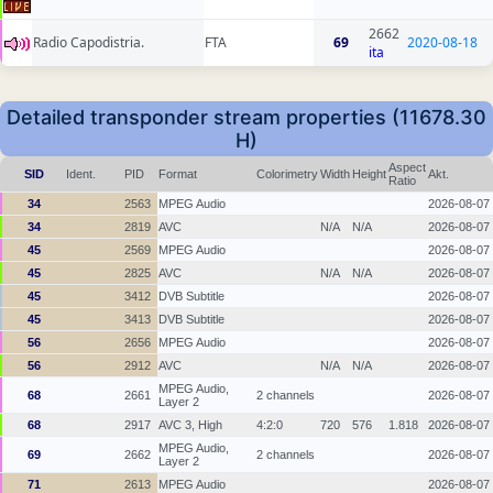
2662
Radio Capodistria.
FTA
69
2020-08-18
ita
Detailed transponder stream properties (11678.30
H)
Aspect
SID
Ident.
PID
Format
Colorimetry
Width
Height
Akt.
Ratio
34
2563
MPEG Audio
2026-08-07
34
2819
AVC
N/A
N/A
2026-08-07
45
2569
MPEG Audio
2026-08-07
45
2825
AVC
N/A
N/A
2026-08-07
45
3412
DVB Subtitle
2026-08-07
45
3413
DVB Subtitle
2026-08-07
56
2656
MPEG Audio
2026-08-07
56
2912
AVC
N/A
N/A
2026-08-07
MPEG Audio,
68
2661
2 channels
2026-08-07
Layer 2
68
2917
AVC 3, High
4:2:0
720
576
1.818
2026-08-07
MPEG Audio,
69
2662
2 channels
2026-08-07
Layer 2
71
2613
MPEG Audio
2026-08-07