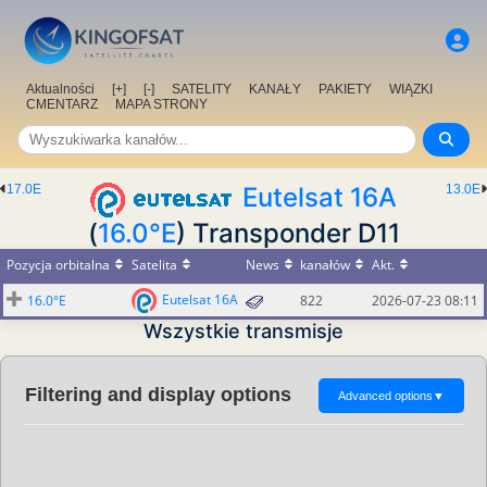
Aktualności
[+]
[-]
SATELITY
KANAŁY
PAKIETY
WIĄZKI
CMENTARZ
MAPA STRONY
17.0E
Eutelsat 16A
13.0E
(
16.0°E
) Transponder D11
Pozycja orbitalna
Satelita
News
kanałów
Akt.
Eutelsat 16A
16.0°E
822
2026-07-23 08:11
Wszystkie transmisje
Filtering and display options
Advanced options
▼