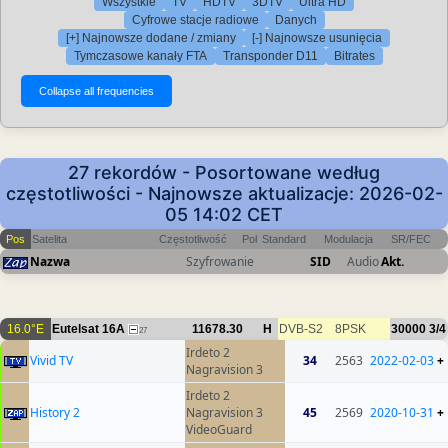
Wszystkie
TV
HDTV
3DTV
Ultra HD
Cyfrowe stacje radiowe
Danych
[+] Najnowsze dodane / zmiany
[-] Najnowsze usunięcia
Tymczasowe kanały FTA
Transponder D11
Bitrates
27 rekordów - Posortowane według
częstotliwości - Najnowsze aktualizacje: 2026-02-
05 14:02 CET
Pos
Satelita
Częstotliwość
Pol
Standard
Modulacja
SR/FEC
Nazwa
Szyfrowanie
SID
Audio
Akt.
16.0°E
Eutelsat 16A
11678.30
H
DVB-S2
8PSK
30000
3/4
27
Irdeto 2
Vivid TV
34
2563
2022-02-03
+
Nagravision 3
Irdeto 2
History 2
Nagravision 3
45
2569
2020-10-31
+
VideoGuard