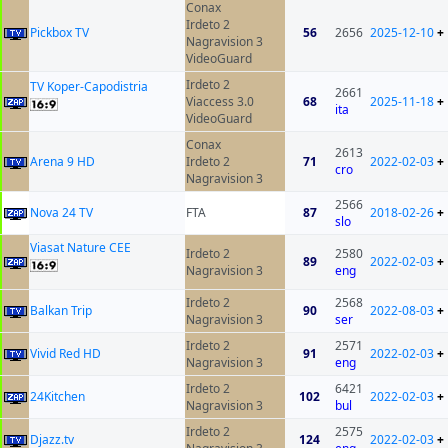
Conax
Irdeto 2
Pickbox TV
56
2656
2025-12-10
+
Nagravision 3
VideoGuard
Irdeto 2
TV Koper-Capodistria
2661
Viaccess 3.0
68
2025-11-18
+
ita
VideoGuard
Conax
2613
Arena 9 HD
Irdeto 2
71
2022-02-03
+
cro
Nagravision 3
2566
Nova 24 TV
FTA
87
2018-02-26
+
slo
Viasat Nature CEE
Irdeto 2
2580
89
2022-02-03
+
Nagravision 3
eng
Irdeto 2
2568
Balkan Trip
90
2022-08-03
+
Nagravision 3
ser
Irdeto 2
2571
Vivid Red HD
91
2022-02-03
+
Nagravision 3
eng
Irdeto 2
6421
24Kitchen
102
2022-02-03
+
Nagravision 3
bul
Irdeto 2
2575
Djazz.tv
124
2022-02-03
+