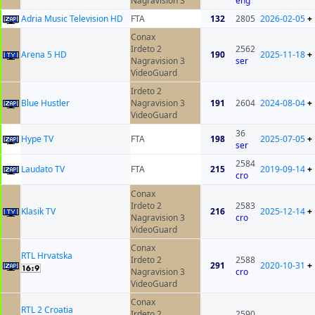
Nagravision 3
eng
Adria Music Television HD
FTA
132
2805
2026-02-05
+
Conax
Irdeto 2
2562
Arena 5 HD
190
2025-11-18
+
Nagravision 3
ser
VideoGuard
Irdeto 2
Blue Hustler
Nagravision 3
191
2604
2024-08-04
+
VideoGuard
36
Hype TV
FTA
198
2025-07-05
+
ser
2584
Laudato TV
FTA
215
2019-09-14
+
cro
Conax
Irdeto 2
2583
Klasik TV
216
2025-12-14
+
Nagravision 3
cro
VideoGuard
Conax
RTL Hrvatska
Irdeto 2
2588
291
2020-10-31
+
Nagravision 3
cro
VideoGuard
Conax
RTL 2 Croatia
Irdeto 2
2590