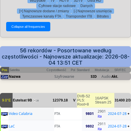
Wszystkie
TV
HDTV
3DTV
Ultra HD
Cyfrowe stacje radiowe
Danych
[+] Najnowsze dodane / zmiany
[-] Najnowsze usunięcia
Tymczasowe kanały FTA
Transponder IT8
Bitrates
56 rekordów - Posortowane według
częstotliwości - Najnowsze aktualizacje: 2026-08-
04 13:51 CET
Pos
Satelita
Częstotliwość
Pol
Standard
Modulacja
SR/FEC
Nazwa
Szyfrowanie
SID
Audio
Akt.
DVB-S2
16APSK
9.0°E
Eutelsat 9B
12379.18
V
PLS:
31400
2/3
24
Stream 25
Root+8
2901
Video Calabria
FTA
9801
2024-07-28
+
ita
2911
LaC
FTA
9802
2024-07-28
+
ita