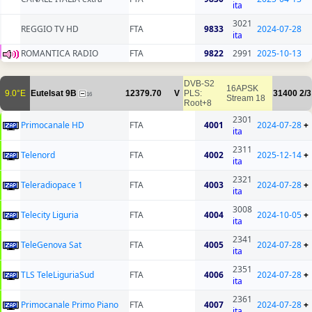
ita
3021
REGGIO TV HD
FTA
9833
2024-07-28
ita
ROMANTICA RADIO
FTA
9822
2991
2025-10-13
DVB-S2
16APSK
9.0°E
Eutelsat 9B
12379.70
V
PLS:
31400
2/3
16
Stream 18
Root+8
2301
Primocanale HD
FTA
4001
2024-07-28
+
ita
2311
Telenord
FTA
4002
2025-12-14
+
ita
2321
Teleradiopace 1
FTA
4003
2024-07-28
+
ita
3008
Telecity Liguria
FTA
4004
2024-10-05
+
ita
2341
TeleGenova Sat
FTA
4005
2024-07-28
+
ita
2351
TLS TeleLiguriaSud
FTA
4006
2024-07-28
+
ita
2361
Primocanale Primo Piano
FTA
4007
2024-07-28
+
ita