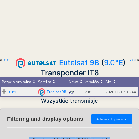
10.0E
Eutelsat 9B
(
9.0°E
)
7.0E
Transponder IT8
Pozycja orbitalna
Satelita
News
kanałów
Akt.
Eutelsat 9B
9.0°E
708
2026-08-07 13:44
Wszystkie transmisje
Filtering and display options
Advanced options
▼