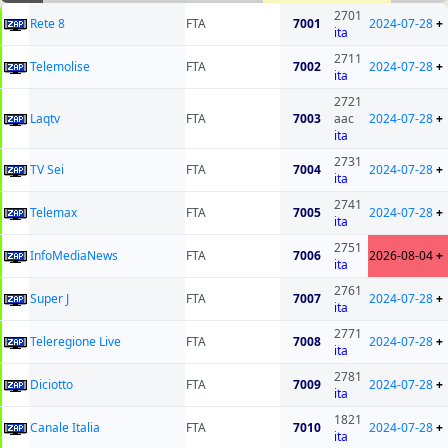
2701
Rete 8
FTA
7001
2024-07-28
+
ita
2711
Telemolise
FTA
7002
2024-07-28
+
ita
2721
Laqtv
FTA
7003
aac
2024-07-28
+
ita
2731
TV Sei
FTA
7004
2024-07-28
+
ita
2741
Telemax
FTA
7005
2024-07-28
+
ita
2751
InfoMediaNews
FTA
7006
2026-08-04
+
ita
2761
Super J
FTA
7007
2024-07-28
+
ita
2771
Teleregione Live
FTA
7008
2024-07-28
+
ita
2781
Diciotto
FTA
7009
2024-07-28
+
ita
1821
Canale Italia
FTA
7010
2024-07-28
+
ita