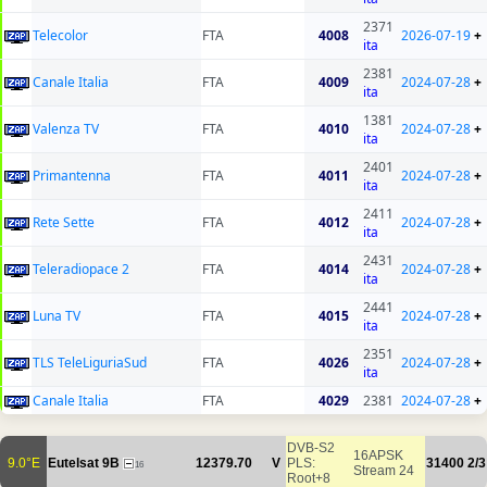
2371
Telecolor
FTA
4008
2026-07-19
+
ita
2381
Canale Italia
FTA
4009
2024-07-28
+
ita
1381
Valenza TV
FTA
4010
2024-07-28
+
ita
2401
Primantenna
FTA
4011
2024-07-28
+
ita
2411
Rete Sette
FTA
4012
2024-07-28
+
ita
2431
Teleradiopace 2
FTA
4014
2024-07-28
+
ita
2441
Luna TV
FTA
4015
2024-07-28
+
ita
2351
TLS TeleLiguriaSud
FTA
4026
2024-07-28
+
ita
Canale Italia
FTA
4029
2381
2024-07-28
+
DVB-S2
16APSK
9.0°E
Eutelsat 9B
12379.70
V
PLS:
31400
2/3
16
Stream 24
Root+8