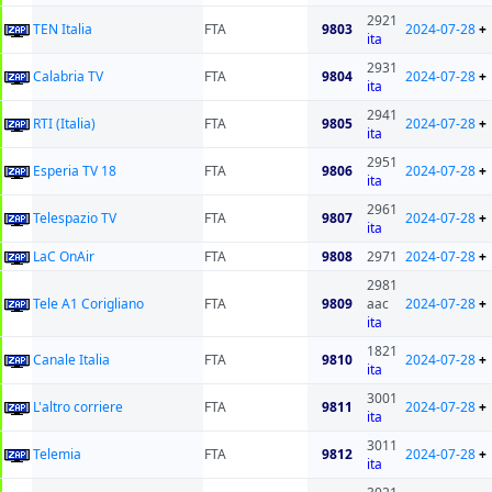
2921
TEN Italia
FTA
9803
2024-07-28
+
ita
2931
Calabria TV
FTA
9804
2024-07-28
+
ita
2941
RTI (Italia)
FTA
9805
2024-07-28
+
ita
2951
Esperia TV 18
FTA
9806
2024-07-28
+
ita
2961
Telespazio TV
FTA
9807
2024-07-28
+
ita
LaC OnAir
FTA
9808
2971
2024-07-28
+
2981
Tele A1 Corigliano
FTA
9809
aac
2024-07-28
+
ita
1821
Canale Italia
FTA
9810
2024-07-28
+
ita
3001
L'altro corriere
FTA
9811
2024-07-28
+
ita
3011
Telemia
FTA
9812
2024-07-28
+
ita