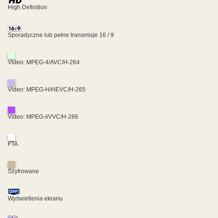
High Definition
Sporadyczne lub pełne transmisje 16 / 9
Video: MPEG-4/AVC/H-264
Video: MPEG-H/HEVC/H-265
Video: MPEG-I/VVC/H-266
FTA
Szyfrowane
Wyświetlenia ekranu