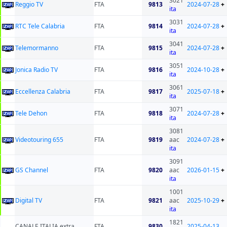
3021
Reggio TV
FTA
9813
2024-07-28
+
ita
3031
RTC Tele Calabria
FTA
9814
2024-07-28
+
ita
3041
Telemormanno
FTA
9815
2024-07-28
+
ita
3051
Jonica Radio TV
FTA
9816
2024-10-28
+
ita
3061
Eccellenza Calabria
FTA
9817
2025-07-18
+
ita
3071
Tele Dehon
FTA
9818
2024-07-28
+
ita
3081
Videotouring 655
FTA
9819
aac
2024-07-28
+
ita
3091
GS Channel
FTA
9820
aac
2026-01-15
+
ita
1001
Digital TV
FTA
9821
aac
2025-10-29
+
ita
1821
CANALE ITALIA extra
FTA
9830
2025-04-13