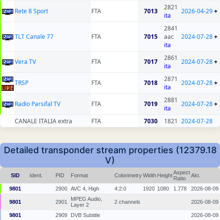
2821
Rete 8 Sport
FTA
7013
2026-04-29
+
ita
2841
TLT Canale 77
FTA
7015
aac
2024-07-28
+
ita
2861
Vera TV
FTA
7017
2024-07-28
+
ita
2871
TRSP
FTA
7018
2024-07-28
+
ita
2881
Radio Parsifal TV
FTA
7019
2024-07-28
+
ita
CANALE ITALIA extra
FTA
7030
1821
2024-07-28
Detailed transponder stream properties (12379.18
V)
Aspect
SID
Ident.
PID
Format
Colorimetry
Width
Height
Akt.
Ratio
9801
2900
AVC 4, High
4:2:0
1920
1080
1.778
2026-08-09
MPEG Audio,
9801
2901
2 channels
2026-08-09
Layer 2
9801
2909
DVB Subtitle
2026-08-09