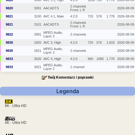
2 channels
9820
3091
AACADTS
2026-08-09
Front: L R
9821
3100
AVC 4.1, Main
4:2:0
720
576
1.778
2026-08-09
2 channels
9821
3101
AACADTS
2026-08-09
Front: L R
MPEG Audio,
9822
2991
2 channels
2026-08-09
Layer 2
9830
1820
AVC 3, High
4:2:0
720
576
1.818
2026-08-09
MPEG Audio,
9830
1821
2 channels
2026-08-09
Layer 2
9833
3020
AVC 4, High
4:2:0
960
1080
1.778
2026-08-09
MPEG Audio,
9833
3021
1 channel
2026-08-09
Layer 2
Twój Komentarz / poprawki
Legenda
8K - Ultra HD
4K - Ultra HD