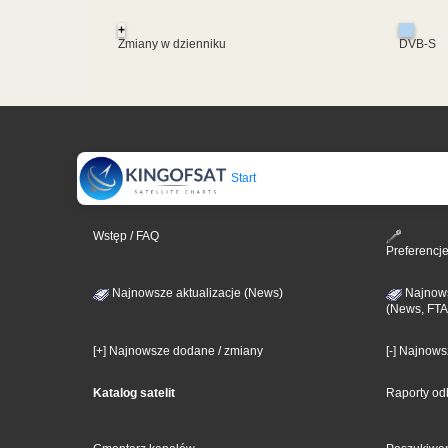
+
Zmiany w dzienniku
DVB-S
Start
Wstęp / FAQ
Preferencj
Najnowsze aktualizacje (News)
Najnows
(News, FTA
[+] Najnowsze dodane / zmiany
[-] Najnow
Katalog satelit
Raporty od