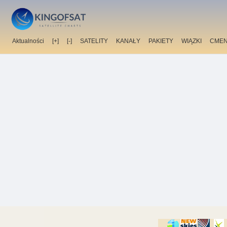
Aktualności
[+]
[-]
SATELITY
KANAŁY
PAKIETY
WIĄZKI
CMEN