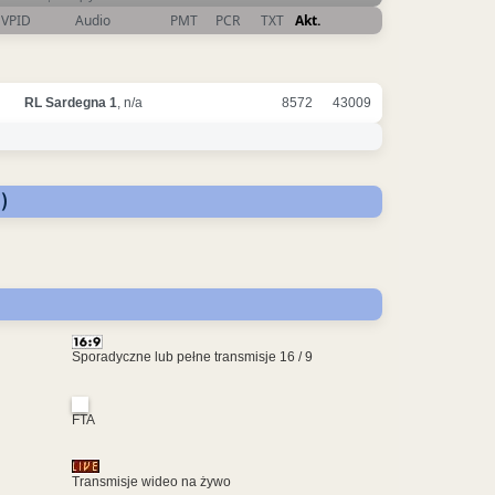
VPID
Audio
PMT
PCR
TXT
Akt.
RL Sardegna 1
, n/a
8572
43009
)
Sporadyczne lub pełne transmisje 16 / 9
FTA
Transmisje wideo na żywo