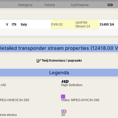
Kategoria
Pakiety
Szyfrowanie
SID
16APSK
V
IT9
Italy
DVB-S2
31400
3/4
Stream 14
Detailed transponder stream properties (12418.00 V
Twój Komentarz / poprawki
Legenda
ra HD
High Definition
MPEG-H/HEVC/H-265
Video: MPEG-I/VVC/H-266
enia ekranu
3D