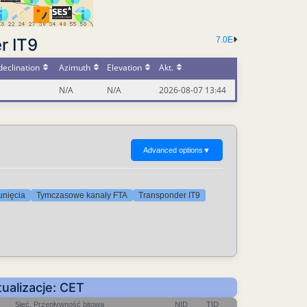
r IT9
7.0E
eclination
Azimuth
Elevation
Akt.
N/A
N/A
2026-08-07 13:44
Advanced options
▼
unięcia
Tymczasowe kanały FTA
Transponder IT9
ualizacje: CET
Sieć, Przepływność bitowa
NID
TID