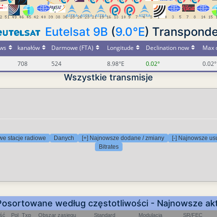
Eutelsat 9B
(
9.0°E
) Transponde
ws
kanałów
Darmowe (FTA)
Longitude
Declination now
Max d
708
524
8.98°E
0.02°
0.02°
Wszystkie transmisje
we stacje radiowe
Danych
[+] Najnowsze dodane / zmiany
[-] Najnowsze us
Bitrates
Posortowane według częstotliwości - Najnowsze akt
ość
Pol
Txp
Obszar zasięgu
Standard
Modulacja
SR/FEC