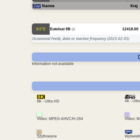
Nazwa
Kraj
9.0°E
Eutelsat 9B
12418.00
Occasional Feeds, data or inactive frequency
(2023-02-05)
Information not available
4K - Ult
8K - Ultra HD
Video: MPEG-4/AVC/H-264
Video: 
Szyfrowane
Wyświetl