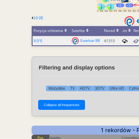
10.0E
Pozycja orbitalna
Satelita
Norad
.ini
Ne
Eutelsat 9B
9.0°E
41310
Filtering and display options
Wszystkie
TV
HDTV
3DTV
Ultra HD
Cyfro
1 rekordów - 
Pos
Satelita
Częstotliw