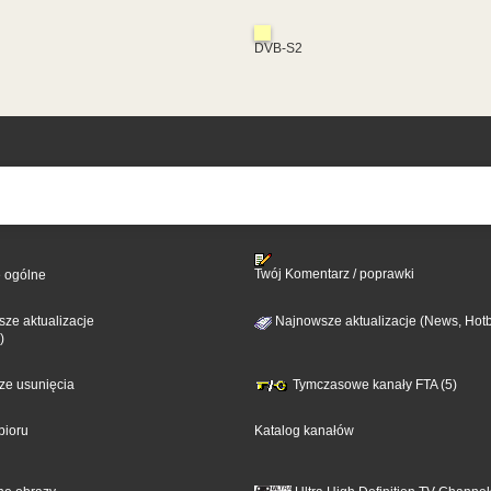
DVB-S2
Twój Komentarz / poprawki
e ogólne
ze aktualizacje
Najnowsze aktualizacje (News, Hotb
)
sze usunięcia
Tymczasowe kanały FTA (5)
bioru
Katalog kanałów