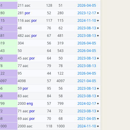
51
211 aac
128
51
2026-04-05
280
281
por
52
280
2023-12-17
+
115
116 aac
por
117
115
2024-11-10
+
62
48
76
62
2023-08-13
+
481
482 aac
por
67
481
2023-08-13
+
319
304
56
319
2026-04-05
543
50
64
543
2026-04-05
50
45 aac
por
64
50
2023-08-13
+
78
77 aac
79
78
2023-08-13
122
95
44
122
2026-04-05
4097
4098
57
4097
2021-04-05
56
59
por
95
56
2023-08-13
+
58
83 aac
84
58
2023-08-13
+
799
2000
eng
57
799
2024-02-17
+
72
71 aac
por
74
72
2023-08-13
+
68
69 aac
por
70
68
2021-04-05
+
1000
2000 aac
118
1000
2024-11-10
+