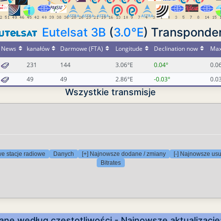
Eutelsat 3B
(
3.0°E
) Transponde
News
kanałów
Darmowe (FTA)
Longitude
Declination now
Max
231
144
3.06°E
0.04°
0.0
49
49
2.86°E
-0.03°
0.0
Wszystkie transmisje
e stacje radiowe
Danych
[+] Najnowsze dodane / zmiany
[-] Najnowsze us
Bitrates
ane według częstotliwości - Najnowsze aktualizacj