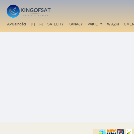
Aktualności
[+]
[-]
SATELITY
KANAŁY
PAKIETY
WIĄZKI
CMEN