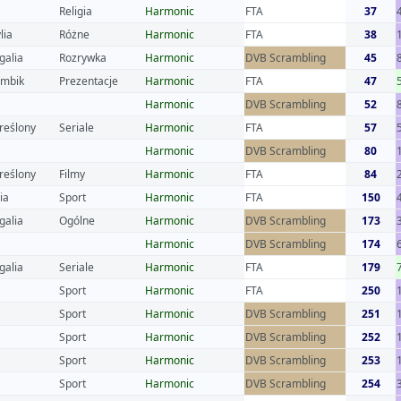
Religia
Harmonic
FTA
37
lia
Różne
Harmonic
FTA
38
galia
Rozrywka
Harmonic
DVB Scrambling
45
mbik
Prezentacje
Harmonic
FTA
47
Harmonic
DVB Scrambling
52
reślony
Seriale
Harmonic
FTA
57
Harmonic
DVB Scrambling
80
reślony
Filmy
Harmonic
FTA
84
ia
Sport
Harmonic
FTA
150
galia
Ogólne
Harmonic
DVB Scrambling
173
Harmonic
DVB Scrambling
174
galia
Seriale
Harmonic
FTA
179
Sport
Harmonic
FTA
250
Sport
Harmonic
DVB Scrambling
251
Sport
Harmonic
DVB Scrambling
252
Sport
Harmonic
DVB Scrambling
253
Sport
Harmonic
DVB Scrambling
254