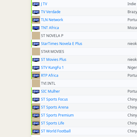
J TV
Indie
TV Verdade
Brazy
TLN Network
Portu
TNT Africa
Moza
ST NOVELA P
StarTimes Novela E Plus
nieok
STAR MOVIES
ST Movies Plus
nieok
STV KungFu 1
Niger
RTP Africa
Portu
TVI INTL
SIC Mulher
Portu
ST Sports Focus
Chiny
ST Sports Arena
Chiny
ST Sports Premium
Chiny
ST Sports Life
Chiny
ST World Football
Chiny