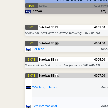
Pos
Satelita
Częstotliw
Nazwa
Kraj
3.0°E
Eutelsat 3B
4001.00
Occasional Feeds, data or inactive frequency
(2025-08-16)
3.0°E
Eutelsat 3B
4004.00
1
Héritage
Kong
3.0°E
Eutelsat 3B
4005.00
Occasional Feeds, data or inactive frequency
(2023-08-13)
3.0°E
Eutelsat 3B
4007.00
3
TVM Moçambique
Moza
TVM Internacional
Moza