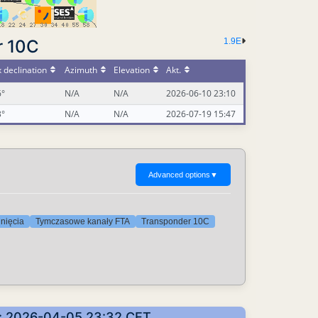
r 10C
1.9E
 declination
Azimuth
Elevation
Akt.
6°
N/A
N/A
2026-06-10 23:10
3°
N/A
N/A
2026-07-19 15:47
Advanced options
▼
unięcia
Tymczasowe kanały FTA
Transponder 10C
e: 2026-04-05 23:32 CET