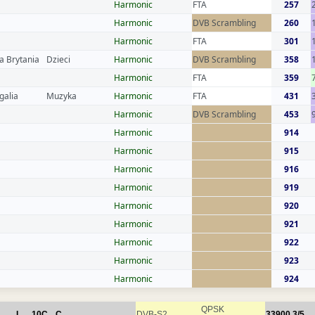
Harmonic
FTA
257
Harmonic
DVB Scrambling
260
Harmonic
FTA
301
a Brytania
Dzieci
Harmonic
DVB Scrambling
358
Harmonic
FTA
359
galia
Muzyka
Harmonic
FTA
431
Harmonic
DVB Scrambling
453
Harmonic
914
Harmonic
915
Harmonic
916
Harmonic
919
Harmonic
920
Harmonic
921
Harmonic
922
Harmonic
923
Harmonic
924
QPSK
L
10C
C
DVB-S2
33900
3/5