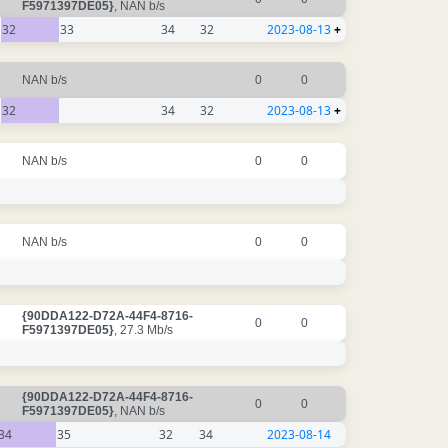
F5971397DE05}
, NAN b/s
32
33
34
32
2023-08-13
+
NAN b/s
0
0
32
34
32
2023-08-13
+
NAN b/s
0
0
NAN b/s
0
0
{90DDA122-D72A-44F4-8716-
0
0
F5971397DE05}
, 27.3 Mb/s
{90DDA122-D72A-44F4-8716-
0
0
F5971397DE05}
, NAN b/s
34
35
32
34
2023-08-14