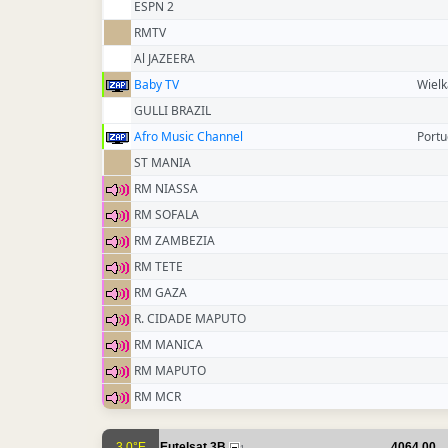
ESPN 2
RMTV
Al JAZEERA
Baby TV
Wielk
GULLI BRAZIL
Afro Music Channel
Portu
ST MANIA
RM NIASSA
RM SOFALA
RM ZAMBEZIA
RM TETE
RM GAZA
R. CIDADE MAPUTO
RM MANICA
RM MAPUTO
RM MCR
3.0°E
Eutelsat 3B
4064.00