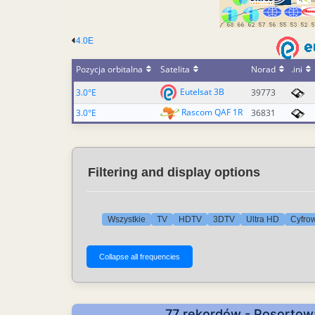
4.0E
Pozycja orbitalna
Satelita
Norad
.ini
Eutelsat 3B
3.0°E
39773
Rascom QAF 1R
3.0°E
36831
Filtering and display options
Wszystkie
TV
HDTV
3DTV
Ultra HD
Cyfrow
77 rekordów - Posortow