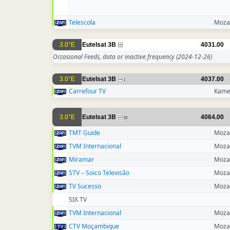
Telescola
Moza
3.0°E
Eutelsat 3B
4031.00
Occasional Feeds, data or inactive frequency
(2024-12-26)
3.0°E
Eutelsat 3B
4037.00
1
Carrefour TV
Kame
3.0°E
Eutelsat 3B
4064.00
58
TMT Guide
Moza
TVM Internacional
Moza
Miramar
Moza
STV – Soico Televisão
Moza
TV Sucesso
Moza
SIX TV
TVM Internacional
Moza
CTV Moçambique
Moza