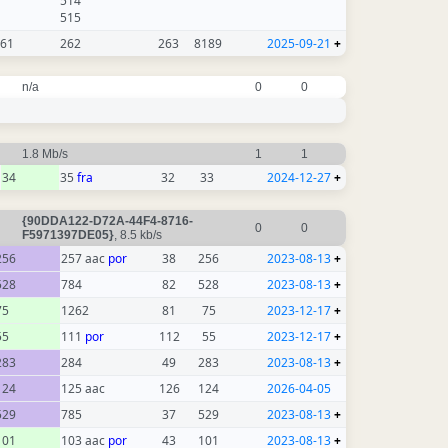
514
515
61
262
263
8189
2025-09-21
+
n/a
0
0
1.8 Mb/s
1
1
34
35
fra
32
33
2024-12-27
+
{90DDA122-D72A-44F4-8716-
0
0
F5971397DE05}
, 8.5 kb/s
256
257 aac
por
38
256
2023-08-13
+
528
784
82
528
2023-08-13
+
75
1262
81
75
2023-12-17
+
55
111
por
112
55
2023-12-17
+
283
284
49
283
2023-08-13
+
124
125 aac
126
124
2026-04-05
529
785
37
529
2023-08-13
+
101
103 aac
por
43
101
2023-08-13
+