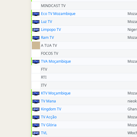
MINDCAST TV
Eco TV Mozambique
Moza
Luz TV
Moza
Limpopo TV
Niger
Ram TV
Moza
A TUA TV
FOCOS TV
TVA Moçambique
Moza
FTV
RTI
ITV
KTV Moçambique
Moza
TV Mana
nieok
Kingdom TV
Ghan
TV Acção
Moza
TV Glória
Moza
TVL
Włoc