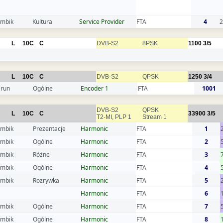
mbik
Kultura
Service Provider
FTA
4
2
L
10C
C
DVB-S2
8PSK
1100
3/5
L
10C
C
DVB-S2
QPSK
1250
3/4
run
Ogólne
Encoder 1
FTA
1001
DVB-S2
QPSK
L
10C
C
33900
3/5
T2-MI, PLP 1
Stream 1
mbik
Prezentacje
Harmonic
FTA
1
mbik
Ogólne
Harmonic
FTA
2
mbik
Różne
Harmonic
FTA
3
mbik
Ogólne
Harmonic
FTA
4
mbik
Rozrywka
Harmonic
FTA
5
Harmonic
FTA
6
mbik
Ogólne
Harmonic
FTA
7
mbik
Ogólne
Harmonic
FTA
8