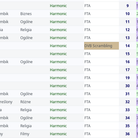
Harmonic
FTA
9
mbik
Biznes
Harmonic
FTA
10
mbik
Ogólne
Harmonic
FTA
11
ia
Religia
Harmonic
FTA
12
mbik
Ogólne
Harmonic
FTA
13
Harmonic
DVB Scrambling
14
Harmonic
FTA
15
mbik
Ogólne
Harmonic
FTA
16
Harmonic
FTA
17
Harmonic
FTA
19
Harmonic
FTA
30
mbik
Ogólne
Harmonic
FTA
31
reślony
Różne
Harmonic
FTA
32
a
Religia
Harmonic
FTA
33
mbik
Ogólne
Harmonic
FTA
34
mbik
Religia
Harmonic
FTA
35
hy
Filmy
Harmonic
FTA
36