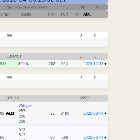
Sieć, Przepływność bitowa
NID
TID
VPID
Audio
PMT
PCR
TXT
Akt.
n/a
0
0
1.8 Mb/s
1
1
548
800
fra
288
560
2024-12-28
+
n/a
0
0
378 b/s
65535
1
256
por
257
308
32
8190
2025-08-14
+
258
259
512
513
60
80
260
2025-08-14
+