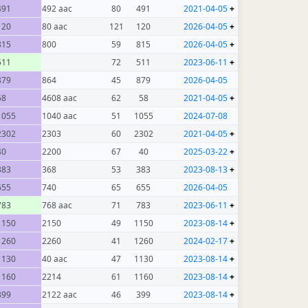
491
492 aac
80
491
2021-04-05
+
120
80 aac
121
120
2026-04-05
+
815
800
59
815
2026-04-05
+
511
72
511
2023-06-11
+
879
864
45
879
2026-04-05
58
4608 aac
62
58
2021-04-05
+
1055
1040 aac
51
1055
2024-07-08
2302
2303
60
2302
2021-04-05
+
40
2200
67
40
2025-03-22
+
383
368
53
383
2023-08-13
+
655
740
65
655
2026-04-05
783
768 aac
71
783
2023-06-11
+
1150
2150
49
1150
2023-08-14
+
1260
2260
41
1260
2024-02-17
+
1130
40 aac
47
1130
2023-08-14
+
1160
2214
61
1160
2023-08-14
+
399
2122 aac
46
399
2023-08-14
+