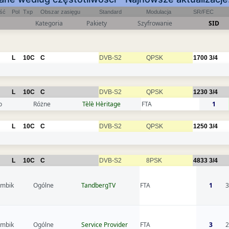
ość
Pol
Txp
Obszar zasięgu
Standard
Modulacja
SR/FEC
Kategoria
Pakiety
Szyfrowanie
SID
L
10C
C
DVB-S2
QPSK
1700
3/4
L
10C
C
DVB-S2
QPSK
1230
3/4
o
Różne
Tèlè Hèritage
FTA
1
L
10C
C
DVB-S2
QPSK
1250
3/4
L
10C
C
DVB-S2
8PSK
4833
3/4
mbik
Ogólne
TandbergTV
FTA
1
mbik
Ogólne
Service Provider
FTA
3
2