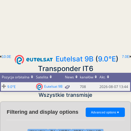
10.0E
Eutelsat 9B
(
9.0°E
)
7.0E
Transponder IT6
Pozycja orbitalna
Satelita
News
kanałów
Akt.
Eutelsat 9B
9.0°E
708
2026-08-07 13:44
Wszystkie transmisje
Filtering and display options
Advanced options
▼