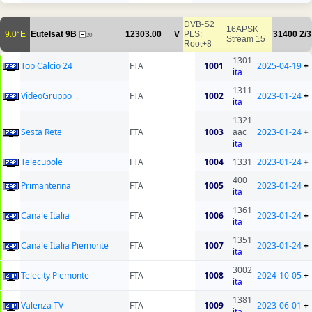
DVB-S2
16APSK
9.0°E
Eutelsat 9B
12303.00
V
PLS:
31400
2/3
20
Stream 15
Root+8
1301
Top Calcio 24
FTA
1001
2025-04-19
+
ita
1311
VideoGruppo
FTA
1002
2023-01-24
+
ita
1321
Sesta Rete
FTA
1003
aac
2023-01-24
+
ita
Telecupole
FTA
1004
1331
2023-01-24
+
400
Primantenna
FTA
1005
2023-01-24
+
ita
1361
Canale Italia
FTA
1006
2023-01-24
+
ita
1351
Canale Italia Piemonte
FTA
1007
2023-01-24
+
ita
3002
Telecity Piemonte
FTA
1008
2024-10-05
+
ita
1381
Valenza TV
FTA
1009
2023-06-01
+
ita