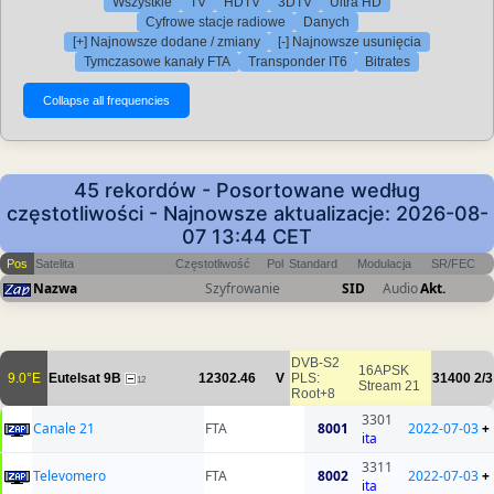
Wszystkie
TV
HDTV
3DTV
Ultra HD
Cyfrowe stacje radiowe
Danych
[+] Najnowsze dodane / zmiany
[-] Najnowsze usunięcia
Tymczasowe kanały FTA
Transponder IT6
Bitrates
45 rekordów - Posortowane według
częstotliwości - Najnowsze aktualizacje: 2026-08-
07 13:44 CET
Pos
Satelita
Częstotliwość
Pol
Standard
Modulacja
SR/FEC
Nazwa
Szyfrowanie
SID
Audio
Akt.
DVB-S2
16APSK
9.0°E
Eutelsat 9B
12302.46
V
PLS:
31400
2/3
12
Stream 21
Root+8
3301
Canale 21
FTA
8001
2022-07-03
+
ita
3311
Televomero
FTA
8002
2022-07-03
+
ita