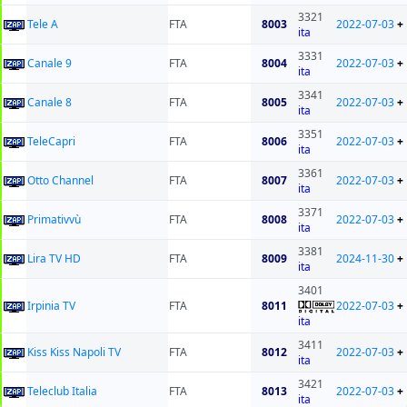
3321
Tele A
FTA
8003
2022-07-03
+
ita
3331
Canale 9
FTA
8004
2022-07-03
+
ita
3341
Canale 8
FTA
8005
2022-07-03
+
ita
3351
TeleCapri
FTA
8006
2022-07-03
+
ita
3361
Otto Channel
FTA
8007
2022-07-03
+
ita
3371
Primativvù
FTA
8008
2022-07-03
+
ita
3381
Lira TV HD
FTA
8009
2024-11-30
+
ita
3401
Irpinia TV
FTA
8011
2022-07-03
+
ita
3411
Kiss Kiss Napoli TV
FTA
8012
2022-07-03
+
ita
3421
Teleclub Italia
FTA
8013
2022-07-03
+
ita