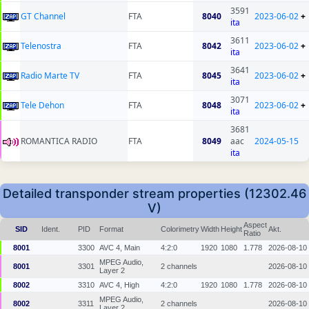
3591
GT Channel
FTA
8040
2023-06-02
+
ita
3611
Telenostra
FTA
8042
2023-06-02
+
ita
3641
Radio Marte TV
FTA
8045
2023-06-02
+
ita
3071
Tele Dehon
FTA
8048
2023-06-02
+
ita
3681
ROMANTICA RADIO
FTA
8049
aac
2024-05-15
ita
Detailed transponder stream properties (12302.46
V)
Aspect
SID
Ident.
PID
Format
Colorimetry
Width
Height
Akt.
Ratio
8001
3300
AVC 4, Main
4:2:0
1920
1080
1.778
2026-08-10
MPEG Audio,
8001
3301
2 channels
2026-08-10
Layer 2
8002
3310
AVC 4, High
4:2:0
1920
1080
1.778
2026-08-10
MPEG Audio,
8002
3311
2 channels
2026-08-10
Layer 2