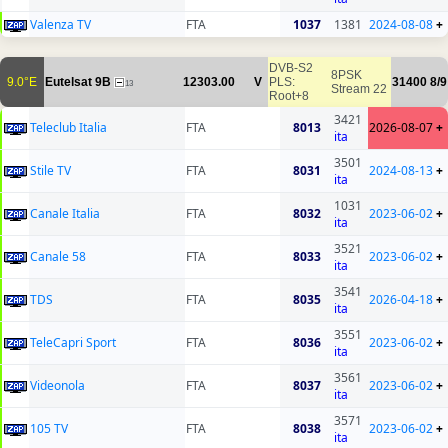
Valenza TV
FTA
1037
1381
2024-08-08
+
DVB-S2
8PSK
9.0°E
Eutelsat 9B
12303.00
V
PLS:
31400
8/9
13
Stream 22
Root+8
3421
Teleclub Italia
FTA
8013
2026-08-07
+
ita
3501
Stile TV
FTA
8031
2024-08-13
+
ita
1031
Canale Italia
FTA
8032
2023-06-02
+
ita
3521
Canale 58
FTA
8033
2023-06-02
+
ita
3541
TDS
FTA
8035
2026-04-18
+
ita
3551
TeleCapri Sport
FTA
8036
2023-06-02
+
ita
3561
Videonola
FTA
8037
2023-06-02
+
ita
3571
105 TV
FTA
8038
2023-06-02
+
ita