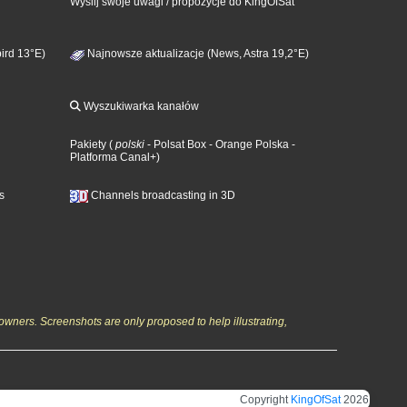
Wyślij swoje uwagi / propozycje do KingOfSat
ird 13°E)
Najnowsze aktualizacje (News, Astra 19,2°E)
Wyszukiwarka kanałów
Pakiety
(
polski
- Polsat Box
- Orange Polska
-
Platforma Canal+
)
s
Channels broadcasting in 3D
owners. Screenshots are only proposed to help illustrating,
Copyright
KingOfSat
2026