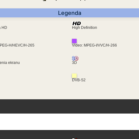
Legenda
ra HD
High Definition
MPEG-H/HEVC/H-265
Video: MPEG-I/VVC/H-266
enia ekranu
3D
DVB-S2