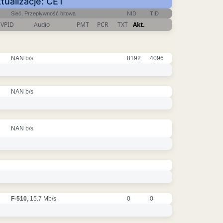
tualizacje: CET
Sieć, Przepływność bitowa
NID
TID
VPID
Audio
PMT
PCR
TXT
Akt.
NAN b/s
8192
4096
NAN b/s
NAN b/s
F-510
, 15.7 Mb/s
0
0