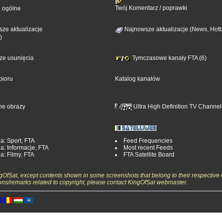
Twój Komentarz / poprawki
e ogólne
ze aktualizacje
Najnowsze aktualizacje (News, Hotb
)
sze usunięcia
Tymczasowe kanały FTA (6)
bioru
Katalog kanałów
ne obrazy
Ultra High Definition TV Channel
a: Sport, FTA
Feed Frequencies
a: Informacje, FTA
Most recent Feeds
a: Filmy, FTA
FTA Satellite Board
ngOfSat, except contents shown in some screenshots that belong to their respective 
ons/remarks related to copyright, please contact KingOfSat webmaster.