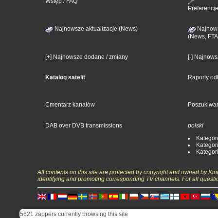
Wstęp / FAQ
Preferencj
Najnowsze aktualizacje (News)
Najnows
(News, FTA
[+] Najnowsze dodane / zmiany
[-] Najnow
Katalog satelit
Raporty od
Cmentarz kanałów
Poszukiwa
DAB over DVB transmissions
polski
Kategori
Kategori
Kategori
All contents on this site are protected by copyright and owned by Ki
identifying and promoting corresponding TV channels. For all questi
5621 zappers currently browsing this site