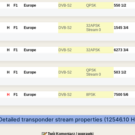
H
F1
Europe
DVB-S2
QPSK
550
1/2
32APSK
H
F1
Europe
DVB-S2
1545
3/4
Stream 0
H
F1
Europe
DVB-S2
32APSK
6273
3/4
QPSK
H
F1
Europe
DVB-S2
503
1/2
Stream 0
H
F1
Europe
DVB-S2
8PSK
7500
5/6
Detailed transponder stream properties (12546.10 H
Twój Komentarz / poprawki