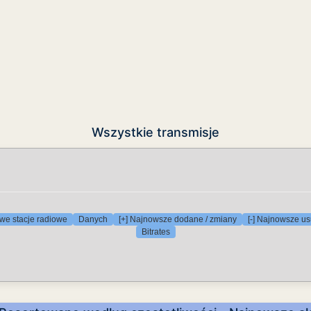
Wszystkie transmisje
we stacje radiowe
Danych
[+] Najnowsze dodane / zmiany
[-] Najnowsze us
Bitrates