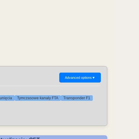
Advanced options
▼
unięcia
Tymczasowe kanały FTA
Transponder F1