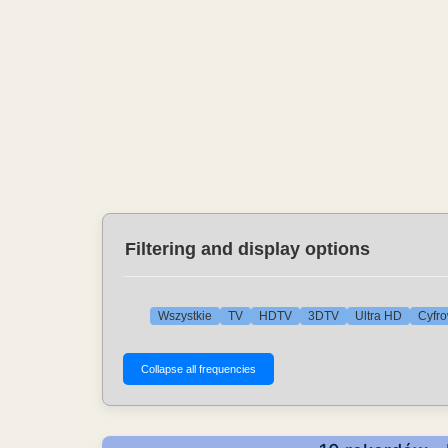
Filtering and display options
Wszystkie
TV
HDTV
3DTV
Ultra HD
Cyfro