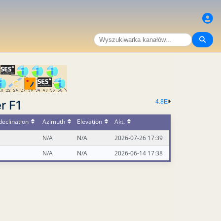
r F1
4.8E
eclination
Azimuth
Elevation
Akt.
N/A
N/A
2026-07-26 17:39
N/A
N/A
2026-06-14 17:38