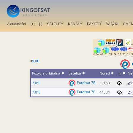
Aktualności
[+]
[-]
SATELITY
KANAŁY
PAKIETY
WIĄZKI
CMEN
9.0E
Pozycja orbitalna
Satelita
Norad
.ini
Ne
Eutelsat 7B
7.0°E
39163
Eutelsat 7C
7.0°E
44334