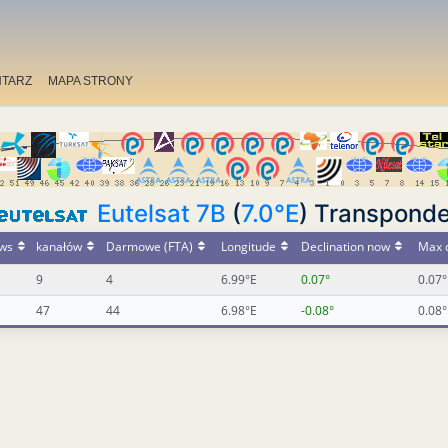
TARZ
MAPA STRONY
Eutelsat 7B
(
7.0°E
) Transponde
ws
kanałów
Darmowe (FTA)
Longitude
Declination now
Max d
9
4
6.99°E
0.07°
0.07°
47
44
6.98°E
-0.08°
0.08°