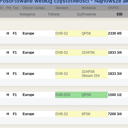
Posortowane według częstotliwości - Najnowsze ak
ość
Pol
Txp
Obszar zasięgu
Standard
Modulacja
SR/FEC
Kategoria
Pakiety
Szyfrowanie
SID
H
F1
Europe
DVB-S2
QPSK
2330
4/5
H
F1
Europe
DVB-S2
32APSK
1833
3/4
32APSK
H
F1
Europe
DVB-S2
1833
3/4
Stream 254
H
F1
Europe
DVB-S2X
QPSK
1500
1/2
H
F1
Europe
DVB-S2
8PSK
7200
3/4