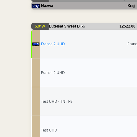
Nazwa
Kraj
5.0°W
Eutelsat 5 West B
12522.00
6
France 2 UHD
Franc
France 2 UHD
Test UHD - TNT R9
Test UHD