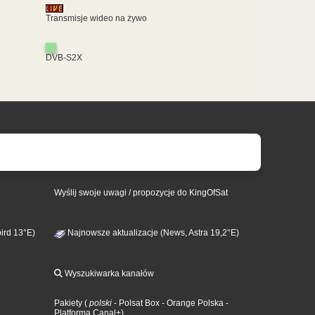
Transmisje wideo na żywo
DVB-S2X
Wyślij swoje uwagi / propozycje do KingOfSat
ird 13°E)
Najnowsze aktualizacje (News, Astra 19,2°E)
Wyszukiwarka kanałów
Pakiety
(
polski
- Polsat Box
- Orange Polska
-
Platforma Canal+
)