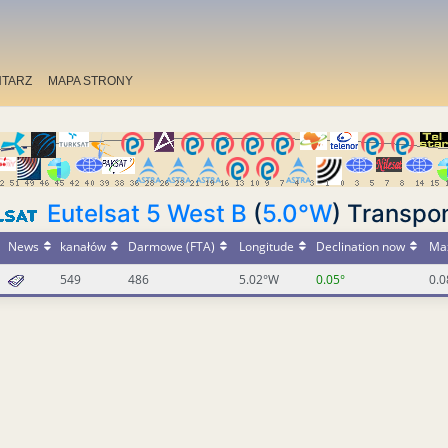
TARZ
MAPA STRONY
Eutelsat 5 West B
(
5.0°W
) Transpo
News
kanałów
Darmowe (FTA)
Longitude
Declination now
Max
549
486
5.02°W
0.05°
0.0