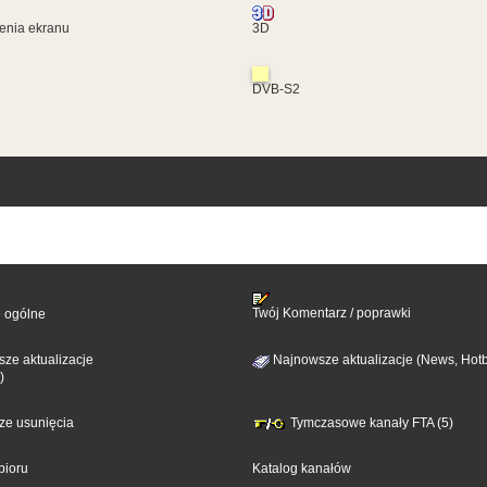
enia ekranu
3D
DVB-S2
Twój Komentarz / poprawki
e ogólne
ze aktualizacje
Najnowsze aktualizacje (News, Hotb
)
sze usunięcia
Tymczasowe kanały FTA (5)
bioru
Katalog kanałów