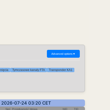
Advanced options
▼
unięcia
Tymczasowe kanały FTA
Transponder KA1
e: 2026-07-24 03:20 CET
Sieć, Przepływność bitowa
NID
TID