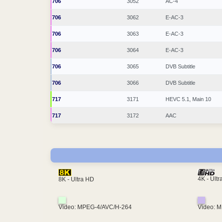
706
3052
AC-4
706
3062
E-AC-3
706
3063
E-AC-3
706
3064
E-AC-3
706
3065
DVB Subtitle
706
3066
DVB Subtitle
717
3171
HEVC 5.1, Main 10
717
3172
AAC
4K - Ult
8K - Ultra HD
Video: MPEG-4/AVC/H-264
Video: 