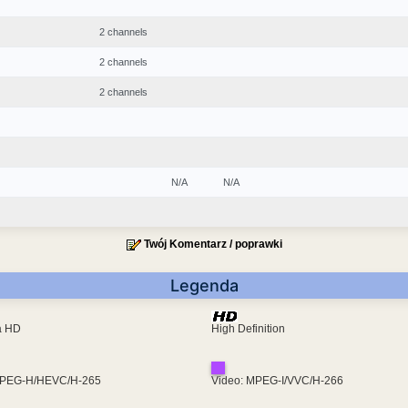
2 channels
2 channels
2 channels
N/A
N/A
Twój Komentarz / poprawki
Legenda
ra HD
High Definition
MPEG-H/HEVC/H-265
Video: MPEG-I/VVC/H-266