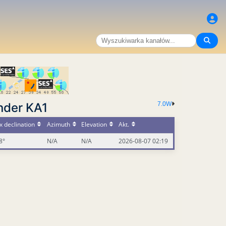
nder KA1
7.0W
 declination
Azimuth
Elevation
Akt.
8°
N/A
N/A
2026-08-07 02:19