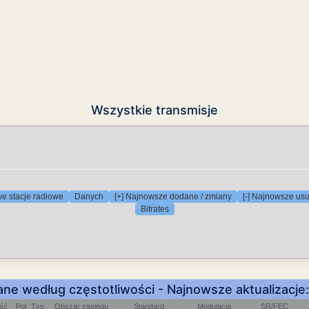
Wszystkie transmisje
e stacje radiowe
Danych
[+] Najnowsze dodane / zmiany
[-] Najnowsze us
Bitrates
ne według częstotliwości - Najnowsze aktualizacj
ość
Pol
Txp
Obszar zasięgu
Standard
Modulacja
SR/FEC