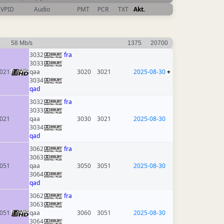
VPID
Audio
PMT
PCR
TXT
Akt.
58 Mb/s
1375
20700
3032
fra
3033
021
qaa
3020
3021
2025-08-30
+
3034
qad
3032
fra
3033
021
qaa
3030
3021
2025-08-30
3034
qad
3062
fra
3063
051
qaa
3050
3051
2025-08-30
3064
qad
3062
fra
3063
051
qaa
3060
3051
2025-08-30
3064