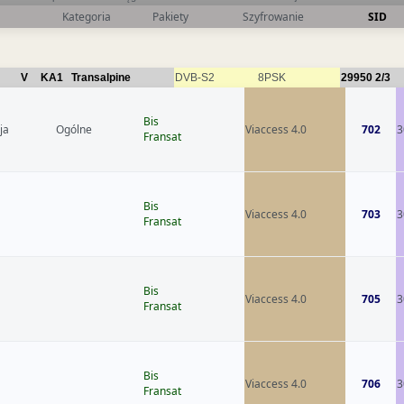
Kategoria
Pakiety
Szyfrowanie
SID
V
KA1
Transalpine
DVB-S2
8PSK
29950
2/3
Bis
ja
Ogólne
Viaccess 4.0
702
3
Fransat
Bis
Viaccess 4.0
703
3
Fransat
Bis
Viaccess 4.0
705
3
Fransat
Bis
Viaccess 4.0
706
3
Fransat