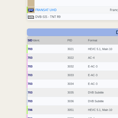
FRANSAT UHD
Franc
DVB-SIS - TNT R9
SID
Ident.
PID
Format
703
3021
HEVC 5.1, Main 10
703
3022
AC-4
703
3032
E-AC-3
703
3033
E-AC-3
703
3034
E-AC-3
703
3035
DVB Subtitle
703
3036
DVB Subtitle
706
3051
HEVC 5.1, Main 10