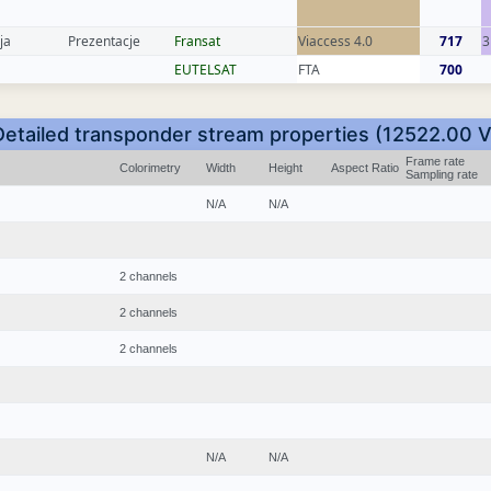
ja
Prezentacje
Fransat
Viaccess 4.0
717
3
EUTELSAT
FTA
700
Detailed transponder stream properties (12522.00 V
Frame rate
Colorimetry
Width
Height
Aspect Ratio
Sampling rate
N/A
N/A
2 channels
2 channels
2 channels
N/A
N/A