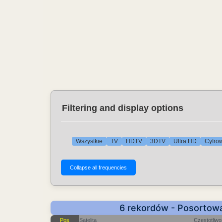
Filtering and display options
Wszystkie
TV
HDTV
3DTV
Ultra HD
Cyfrow
6 rekordów - Posortowa
Pos
Satelita
Częstotliw