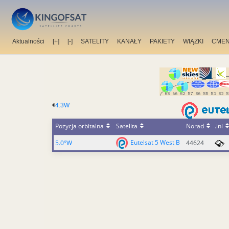
Aktualności
[+]
[-]
SATELITY
KANAŁY
PAKIETY
WIĄZKI
CMEN
4.3W
Pozycja orbitalna
Satelita
Norad
.ini
Eutelsat 5 West B
5.0°W
44624