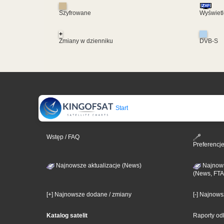
Szyfrowane
Wyświetl
+
Zmiany w dzienniku
DVB-S
Start
Wstęp / FAQ
Preferencj
Najnowsze aktualizacje (News)
Najnows
(News, FTA
[+] Najnowsze dodane / zmiany
[-] Najnow
Katalog satelit
Raporty od