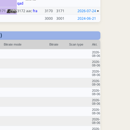
qad
171
3172 aac
fra
3170
3171
2026-07-24
+
3000
3001
2024-06-21
)
Bitrate mode
Bitrate
Scan type
Akt.
2026-
08-06
2026-
08-06
2026-
08-06
2026-
08-06
2026-
08-06
2026-
08-06
2026-
08-06
2026-
08-06
2026-