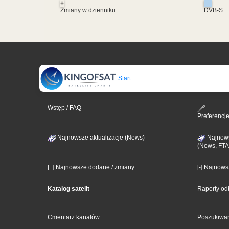
+
Zmiany w dzienniku
DVB-S
Start
Wstęp / FAQ
Preferencj
Najnowsze aktualizacje (News)
Najnows
(News, FTA
[+] Najnowsze dodane / zmiany
[-] Najnow
Katalog satelit
Raporty od
Cmentarz kanałów
Poszukiwa