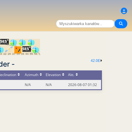
42.0E
der -
eclination
Azimuth
Elevation
Akt.
N/A
N/A
2026-08-07 01:32