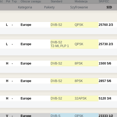
ość
Pol
Txp
Obszar zasięgu
Standard
Modulacja
SR/FEC
Kategoria
Pakiety
Szyfrowanie
SID
L
-
Europe
DVB-S2
QPSK
25760
2/3
DVB-S2
L
-
Europe
QPSK
25730
2/3
T2-MI, PLP 1
H
-
Europe
DVB-S2
8PSK
1500
5/6
H
-
Europe
DVB-S2
8PSK
2857
5/6
H
-
Europe
DVB-S2
32APSK
5120
3/4
V
-
Europe
DVB-S
QPSK
23333
1/2