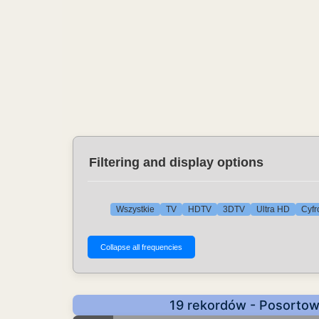
Filtering and display options
Wszystkie
TV
HDTV
3DTV
Ultra HD
Cyfr
19 rekordów - Posortow