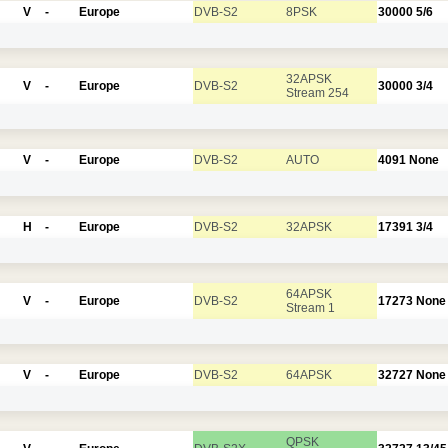
V
-
Europe
DVB-S2
8PSK
30000
5/6
32APSK
V
-
Europe
DVB-S2
30000
3/4
Stream 254
V
-
Europe
DVB-S2
AUTO
4091
None
H
-
Europe
DVB-S2
32APSK
17391
3/4
64APSK
V
-
Europe
DVB-S2
17273
None
Stream 1
V
-
Europe
DVB-S2
64APSK
32727
None
QPSK