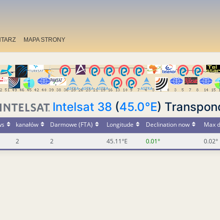
TARZ
MAPA STRONY
Intelsat 38
(
45.0°E
) Transpon
ws
kanałów
Darmowe (FTA)
Longitude
Declination now
Max d
2
2
45.11°E
0.01°
0.02°