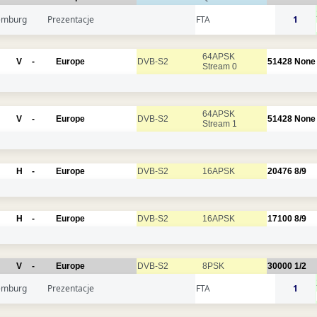
emburg
Prezentacje
FTA
1
64APSK
V
-
Europe
DVB-S2
51428
None
Stream 0
64APSK
V
-
Europe
DVB-S2
51428
None
Stream 1
H
-
Europe
DVB-S2
16APSK
20476
8/9
H
-
Europe
DVB-S2
16APSK
17100
8/9
V
-
Europe
DVB-S2
8PSK
30000
1/2
emburg
Prezentacje
FTA
1