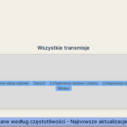
Wszystkie transmisje
owe stacje radiowe
Danych
[+] Najnowsze dodane / zmiany
[-] Najnowsze u
Bitrates
ane według częstotliwości - Najnowsze aktualizacj