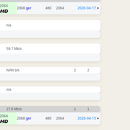
2064
2068
ger
480
2064
2026-04-17
+
n/a
59.7 Mb/s
NAN b/s
2
2
n/a
27.6 Mb/s
1
1
2064
2068
ger
480
2064
2026-04-15
+