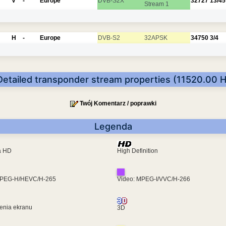
V
-
Europe
DVB-S2X
32727
13/45
Stream 1
H
-
Europe
DVB-S2
32APSK
34750
3/4
Detailed transponder stream properties (11520.00 H
Twój Komentarz / poprawki
Legenda
ra HD
High Definition
MPEG-H/HEVC/H-265
Video: MPEG-I/VVC/H-266
enia ekranu
3D