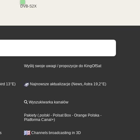
DVB-S2X
Wyślij swoje uwagi / propozycje do KingOfSat
ird 13°E)
Najnowsze aktualizacje (News, Astra 19,2°E)
Wyszukiwarka kanałów
Pakiety
(
polski
- Polsat Box
- Orange Polska
-
Platforma Canal+
)
s
Channels broadcasting in 3D