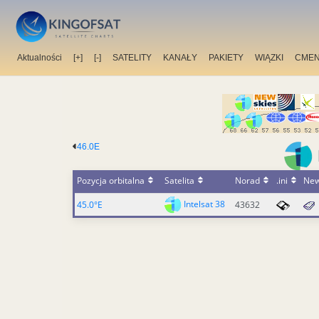
Aktualności
[+]
[-]
SATELITY
KANAŁY
PAKIETY
WIĄZKI
CMEN
46.0E
Pozycja orbitalna
Satelita
Norad
.ini
Ne
Intelsat 38
45.0°E
43632