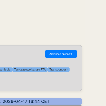
Advanced options
▼
sunięcia
Tymczasowe kanały FTA
Transponder -
e: 2026-04-17 16:44 CET