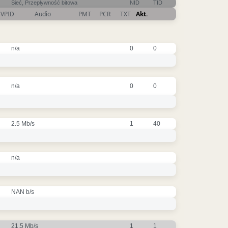
Sieć, Przepływność bitowa
NID
TID
VPID
Audio
PMT
PCR
TXT
Akt.
n/a
0
0
n/a
0
0
2.5 Mb/s
1
40
n/a
NAN b/s
21.5 Mb/s
1
1