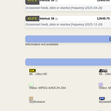
45.0°E
Intelsat 38
12600.00
Occasional Feeds, data or inactive frequency
(2025-04-26)
45.0°E
Intelsat 38
12649.70
Occasional Feeds, data or inactive frequency
(2025-12-20)
Information not available
4K - Ult
8K - Ultra HD
Video: MPEG-4/AVC/H-264
Video: 
Szyfrowane
Wyświetl