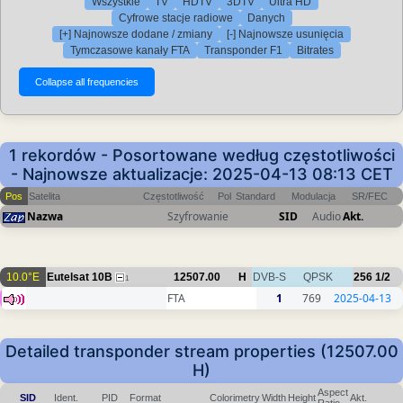
Wszystkie
TV
HDTV
3DTV
Ultra HD
Cyfrowe stacje radiowe
Danych
[+] Najnowsze dodane / zmiany
[-] Najnowsze usunięcia
Tymczasowe kanały FTA
Transponder F1
Bitrates
1 rekordów - Posortowane według częstotliwości
- Najnowsze aktualizacje: 2025-04-13 08:13 CET
Pos
Satelita
Częstotliwość
Pol
Standard
Modulacja
SR/FEC
Nazwa
Szyfrowanie
SID
Audio
Akt.
10.0°E
Eutelsat 10B
12507.00
H
DVB-S
QPSK
256
1/2
1
FTA
1
769
2025-04-13
Detailed transponder stream properties (12507.00
H)
Aspect
SID
Ident.
PID
Format
Colorimetry
Width
Height
Akt.
Ratio