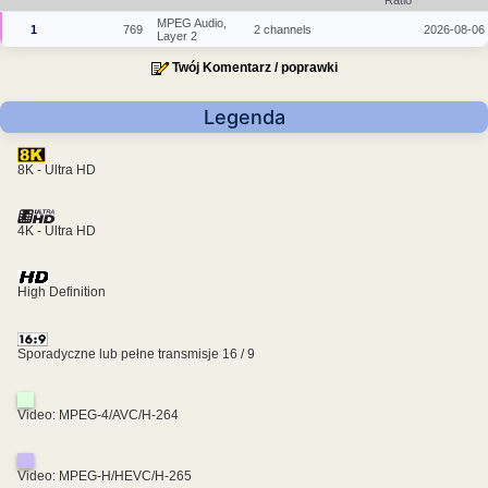
MPEG Audio,
1
769
2 channels
2026-08-06
Layer 2
Twój Komentarz / poprawki
Legenda
8K - Ultra HD
4K - Ultra HD
High Definition
Sporadyczne lub pełne transmisje 16 / 9
Video: MPEG-4/AVC/H-264
Video: MPEG-H/HEVC/H-265