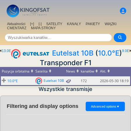
Aktualności
[+]
[-]
SATELITY
KANAŁY
PAKIETY
WIĄZKI
CMENTARZ
MAPA STRONY
13.0E
Eutelsat 10B
(
10.0°E
)
9.0E
Transponder F1
Pozycja orbitalna
Satelita
News
kanałów
Akt.
Eutelsat 10B
10.0°E
172
2026-05-30 18:19
Wszystkie transmisje
Filtering and display options
Advanced options
▼