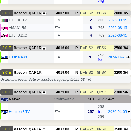
eng
3.0°E
Rascom QAF 1R
4007.00
R
DVB-S2
8PSK
2080
3/5
3
LIFE HD TV
FTA
2
800
2025-08-15
AMANI FM
FTA
3
768
2025-08-15
LIFE RADIO
FTA
4
769
2025-08-15
3.0°E
Rascom QAF 1R
4016.00
R
DVB-S2
8PSK
2500
3/4
1
257
Dash News
FTA
1
2024-12-26
+
fra
3.0°E
Rascom QAF 1R
4019.00
R
DVB-S2
8PSK
3200
3/4
Occasional Feeds, data or inactive frequency
(2025-08-16)
3.0°E
Rascom QAF 1R
4029.00
R
DVB-S2
QPSK
2300
5/6
1
Nazwa
Szyfrowanie
SID
Audio
Akt.
258
Horizon 3 TV
FTA
257
fra
2026-04-05
+
259
3.0°E
Rascom QAF 1R
4032.00
R
DVB-S2
8PSK
2500
3/4