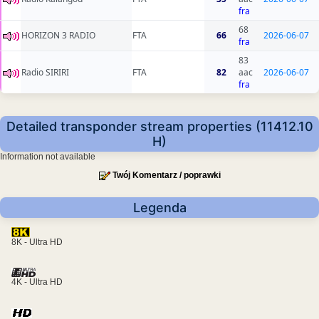
fra
68
HORIZON 3 RADIO
FTA
66
2026-06-07
fra
83
Radio SIRIRI
FTA
82
aac
2026-06-07
fra
Detailed transponder stream properties (11412.10
H)
Information not available
Twój Komentarz / poprawki
Legenda
8K - Ultra HD
4K - Ultra HD