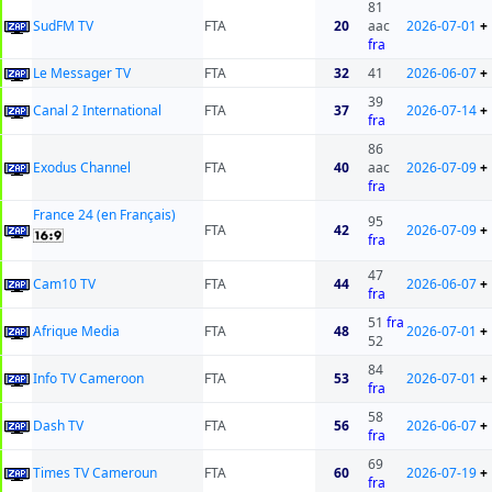
81
SudFM TV
FTA
20
aac
2026-07-01
+
fra
Le Messager TV
FTA
32
41
2026-06-07
+
39
Canal 2 International
FTA
37
2026-07-14
+
fra
86
Exodus Channel
FTA
40
aac
2026-07-09
+
fra
France 24 (en Français)
95
FTA
42
2026-07-09
+
fra
47
Cam10 TV
FTA
44
2026-06-07
+
fra
51
fra
Afrique Media
FTA
48
2026-07-01
+
52
84
Info TV Cameroon
FTA
53
2026-07-01
+
fra
58
Dash TV
FTA
56
2026-06-07
+
fra
69
Times TV Cameroun
FTA
60
2026-07-19
+
fra