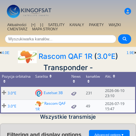
Aktualności
[+]
[-]
SATELITY
KANAŁY
PAKIETY
WIĄZKI
CMENTARZ
MAPA STRONY
4.0E
1.9E
Rascom QAF 1R
(
3.0°E
)
Transponder -
Pozycja orbitalna
Satelita
News
kanałów
Akt.
2026-06-10
Eutelsat 3B
3.0°E
231
23:10
Rascom QAF
2026-07-19
3.0°E
49
15:47
1R
Wszystkie transmisje
Filtering and display options
Advanced options
▼