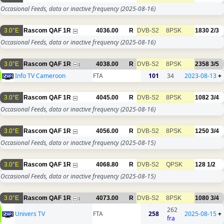
Occasional Feeds, data or inactive frequency
(2025-08-16)
3.0°E
Rascom QAF 1R
4036.00
R
DVB-S2
8PSK
1830
2/3
Occasional Feeds, data or inactive frequency
(2025-08-16)
3.0°E
Rascom QAF 1R
4038.00
R
DVB-S2
8PSK
2358
3/5
1
Info TV Cameroon
FTA
101
34
2023-08-13
+
3.0°E
Rascom QAF 1R
4045.00
R
DVB-S2
8PSK
1082
3/4
Occasional Feeds, data or inactive frequency
(2025-08-16)
3.0°E
Rascom QAF 1R
4056.00
R
DVB-S2
8PSK
1250
3/4
Occasional Feeds, data or inactive frequency
(2025-08-15)
3.0°E
Rascom QAF 1R
4068.80
R
DVB-S2
QPSK
128
1/2
Occasional Feeds, data or inactive frequency
(2025-08-15)
3.0°E
Rascom QAF 1R
4073.00
R
DVB-S2
8PSK
1080
3/4
1
262
Univers TV
FTA
258
2025-08-15
+
fra