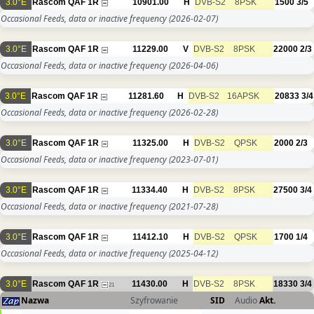
3.0°E
Rascom QAF 1R
10901.00
H
DVB-S2
8PSK
1500
3/5
Occasional Feeds, data or inactive frequency
(2026-02-07)
3.0°E
Rascom QAF 1R
11229.00
V
DVB-S2
8PSK
22000
2/3
Occasional Feeds, data or inactive frequency
(2026-04-06)
3.0°E
Rascom QAF 1R
11281.60
H
DVB-S2
16APSK
20833
3/4
Occasional Feeds, data or inactive frequency
(2026-02-28)
3.0°E
Rascom QAF 1R
11325.00
H
DVB-S2
QPSK
2000
2/3
Occasional Feeds, data or inactive frequency
(2023-07-01)
3.0°E
Rascom QAF 1R
11334.40
H
DVB-S2
8PSK
27500
3/4
Occasional Feeds, data or inactive frequency
(2021-07-28)
3.0°E
Rascom QAF 1R
11412.10
H
DVB-S2
QPSK
1700
1/4
Occasional Feeds, data or inactive frequency
(2025-04-12)
3.0°E
Rascom QAF 1R
11430.00
H
DVB-S2
8PSK
18330
3/4
21
Nazwa
Szyfrowanie
SID
Audio
Akt.