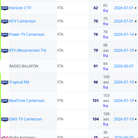
65
Horizon 3 TV
FTA
62
2026-07-01
+
fra
75
NTV Cameroun
FTA
70
2026-07-01
+
fra
78
Power TV Cameroun
FTA
76
2026-07-14
+
fra
98
RTV (Resurrection TV)
FTA
79
aac
2026-07-19
+
fra
94
RADIO BALAFON
FTA
91
2026-06-07
fra
100
Tropical FM
FTA
96
aac
2026-07-19
+
fra
103
RealTime Cameroun
FTA
101
aac
2026-07-19
+
fra
106
GMS TV Cameroun
FTA
104
aac
2026-07-19
+
fra
36
Radio Kalangou
FTA
35
aac
2026-06-07