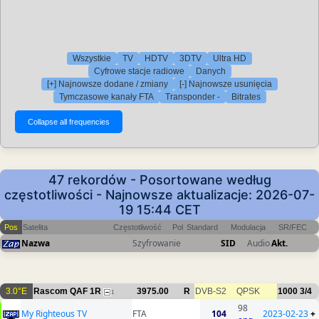
Wszystkie
TV
HDTV
3DTV
Ultra HD
Cyfrowe stacje radiowe
Danych
[+] Najnowsze dodane / zmiany
[-] Najnowsze usunięcia
Tymczasowe kanały FTA
Transponder -
Bitrates
47 rekordów - Posortowane według
częstotliwości - Najnowsze aktualizacje: 2026-07-
19 15:44 CET
Pos
Satelita
Częstotliwość
Pol
Standard
Modulacja
SR/FEC
Nazwa
Szyfrowanie
SID
Audio
Akt.
3.0°E
Rascom QAF 1R
3975.00
R
DVB-S2
QPSK
1000
3/4
1
98
My Righteous TV
FTA
104
2023-02-23
+