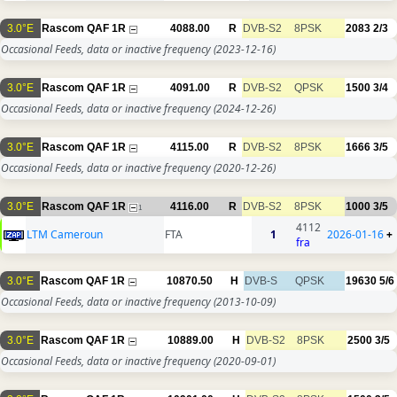
3.0°E
Rascom QAF 1R
4088.00
R
DVB-S2
8PSK
2083
2/3
Occasional Feeds, data or inactive frequency
(2023-12-16)
3.0°E
Rascom QAF 1R
4091.00
R
DVB-S2
QPSK
1500
3/4
Occasional Feeds, data or inactive frequency
(2024-12-26)
3.0°E
Rascom QAF 1R
4115.00
R
DVB-S2
8PSK
1666
3/5
Occasional Feeds, data or inactive frequency
(2020-12-26)
3.0°E
Rascom QAF 1R
4116.00
R
DVB-S2
8PSK
1000
3/5
1
4112
LTM Cameroun
FTA
1
2026-01-16
+
fra
3.0°E
Rascom QAF 1R
10870.50
H
DVB-S
QPSK
19630
5/6
Occasional Feeds, data or inactive frequency
(2013-10-09)
3.0°E
Rascom QAF 1R
10889.00
H
DVB-S2
8PSK
2500
3/5
Occasional Feeds, data or inactive frequency
(2020-09-01)