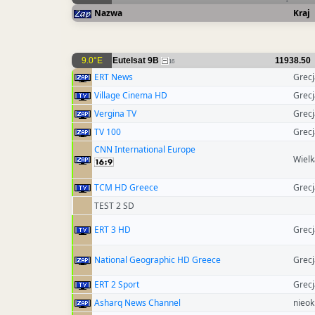
Nazwa
Kraj
9.0°E
Eutelsat 9B
11938.50
16
ERT News
Grecj
Village Cinema HD
Grecj
Vergina TV
Grecj
TV 100
Grecj
CNN International Europe
Wielk
TCM HD Greece
Grecj
TEST 2 SD
ERT 3 HD
Grecj
National Geographic HD Greece
Grecj
ERT 2 Sport
Grecj
Asharq News Channel
nieok