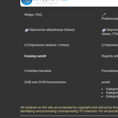
Wstęp / FAQ
Preferencj
Najnowsze aktualizacje (News)
Najnows
(News, FTA
[+] Najnowsze dodane / zmiany
[-] Najnow
Katalog satelit
Raporty od
Cmentarz kanałów
Poszukiwa
DAB over DVB transmissions
polski
Kategori
Kategori
Kategori
All contents on this site are protected by copyright and owned by Ki
identifying and promoting corresponding TV channels. For all questi