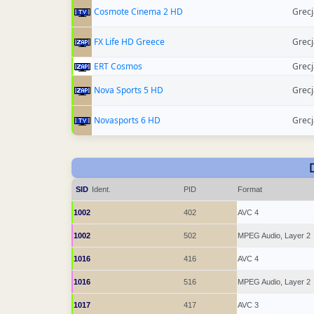
Cosmote Cinema 2 HD
Grecj
FX Life HD Greece
Grecj
ERT Cosmos
Grecj
Nova Sports 5 HD
Grecj
Novasports 6 HD
Grecj
SID
Ident.
PID
Format
1002
402
AVC 4
1002
502
MPEG Audio, Layer 2
1016
416
AVC 4
1016
516
MPEG Audio, Layer 2
1017
417
AVC 3