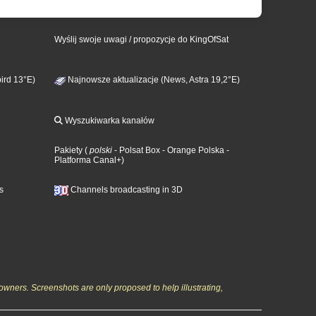
Wyślij swoje uwagi / propozycje do KingOfSat
ird 13°E)
Najnowsze aktualizacje (News, Astra 19,2°E)
Wyszukiwarka kanałów
Pakiety
(
polski
- Polsat Box
- Orange Polska
-
Platforma Canal+
)
s
Channels broadcasting in 3D
owners. Screenshots are only proposed to help illustrating,