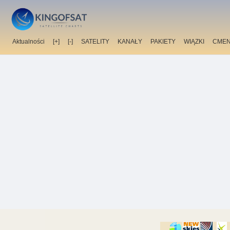
Aktualności
[+]
[-]
SATELITY
KANAŁY
PAKIETY
WIĄZKI
CMEN