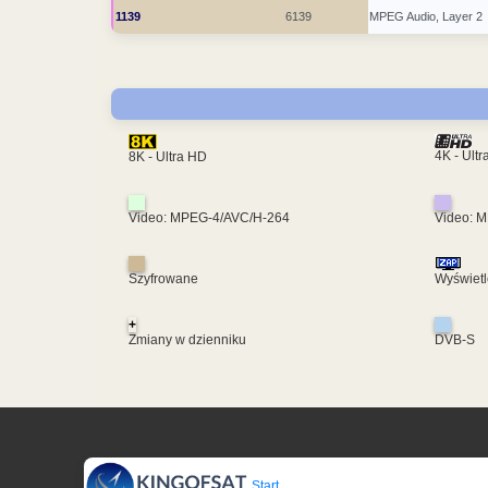
1139
6139
MPEG Audio, Layer 2
4K - Ult
8K - Ultra HD
Video: MPEG-4/AVC/H-264
Video: 
Szyfrowane
Wyświetl
+
Zmiany w dzienniku
DVB-S
Start