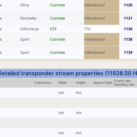
a
Filmy
Cosmote
VideoGuard
1120
a
Rozrywka
Cosmote
VideoGuard
1121
a
Informacje
OTE
FTA
1136
a
Sport
Cosmote
VideoGuard
1138
a
Sport
Cosmote
VideoGuard
1139
Detailed transponder stream properties (11938.50 H
Frame rate
Colorimetry
Width
Height
Aspect Ratio
Sampling rate
N/A
N/A
N/A
N/A
N/A
N/A