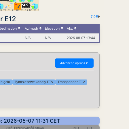
r E12
7.0E
eclination
Azimuth
Elevation
Akt.
N/A
N/A
2026-08-07 13:44
Advanced options
▼
unięcia
Tymczasowe kanały FTA
Transponder E12
e: 2026-05-07 11:31 CET
Sieć, Przepływność bitowa
NID
TID