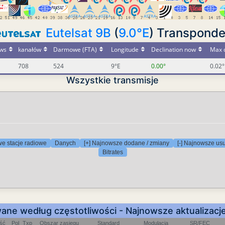
Eutelsat 9B
(
9.0°E
) Transponde
ws
kanałów
Darmowe (FTA)
Longitude
Declination now
Max d
708
524
9°E
0.00°
0.02°
Wszystkie transmisje
we stacje radiowe
Danych
[+] Najnowsze dodane / zmiany
[-] Najnowsze us
Bitrates
ane według częstotliwości - Najnowsze aktualizacj
ość
Pol
Txp
Obszar zasięgu
Standard
Modulacja
SR/FEC