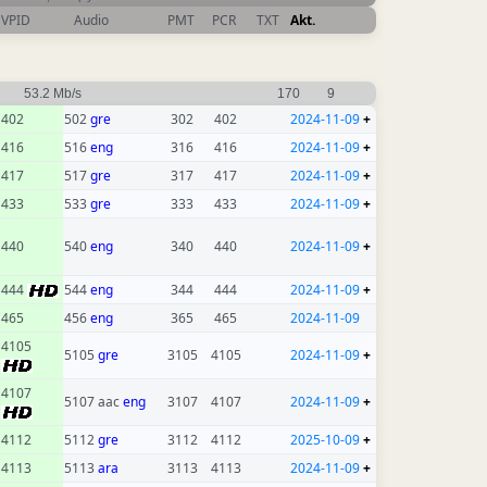
VPID
Audio
PMT
PCR
TXT
Akt.
53.2 Mb/s
170
9
402
502
gre
302
402
2024-11-09
+
416
516
eng
316
416
2024-11-09
+
417
517
gre
317
417
2024-11-09
+
433
533
gre
333
433
2024-11-09
+
440
540
eng
340
440
2024-11-09
+
444
544
eng
344
444
2024-11-09
+
465
456
eng
365
465
2024-11-09
4105
5105
gre
3105
4105
2024-11-09
+
4107
5107 aac
eng
3107
4107
2024-11-09
+
4112
5112
gre
3112
4112
2025-10-09
+
4113
5113
ara
3113
4113
2024-11-09
+