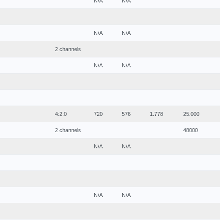
N/A
N/A
N/A
N/A
2 channels
N/A
N/A
4:2:0
720
576
1.778
25.000
2 channels
48000
N/A
N/A
N/A
N/A