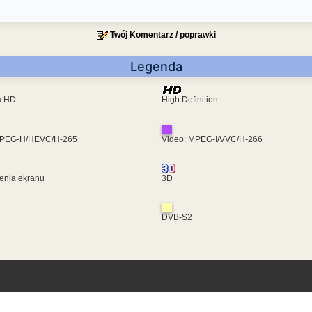
Twój Komentarz / poprawki
Legenda
ra HD
High Definition
MPEG-H/HEVC/H-265
Video: MPEG-I/VVC/H-266
enia ekranu
3D
DVB-S2