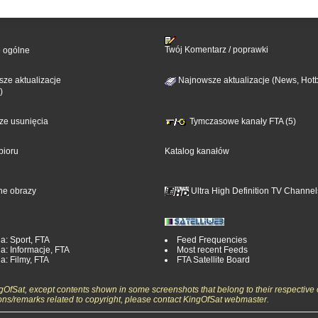
Twój Komentarz / poprawki
e ogólne
ze aktualizacje
Najnowsze aktualizacje (News, Hotb
)
sze usunięcia
Tymczasowe kanały FTA (5)
bioru
Katalog kanałów
ne obrazy
Ultra High Definition TV Channel
a: Sport, FTA
Feed Frequencies
a: Informacje, FTA
Most recent Feeds
a: Filmy, FTA
FTA Satellite Board
ngOfSat, except contents shown in some screenshots that belong to their respective 
ons/remarks related to copyright, please contact KingOfSat webmaster.