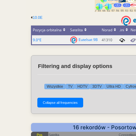
10.0E
Pozycja orbitalna
Satelita
Norad
.ini
Ne
Eutelsat 9B
9.0°E
41310
Filtering and display options
Wszystkie
TV
HDTV
3DTV
Ultra HD
Cyfro
16 rekordów - Posortow
Pos
Satelita
Częstotliw