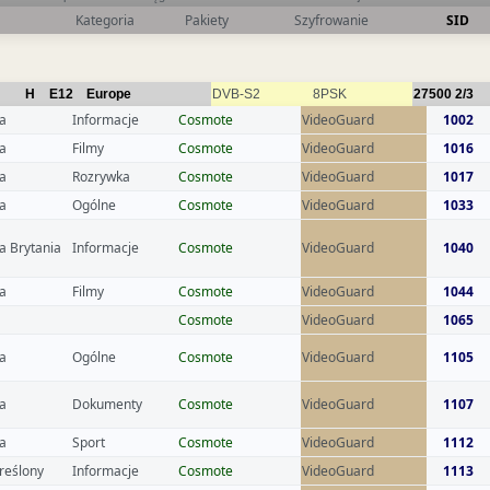
Kategoria
Pakiety
Szyfrowanie
SID
H
E12
Europe
DVB-S2
8PSK
27500
2/3
a
Informacje
Cosmote
VideoGuard
1002
a
Filmy
Cosmote
VideoGuard
1016
a
Rozrywka
Cosmote
VideoGuard
1017
a
Ogólne
Cosmote
VideoGuard
1033
a Brytania
Informacje
Cosmote
VideoGuard
1040
a
Filmy
Cosmote
VideoGuard
1044
Cosmote
VideoGuard
1065
a
Ogólne
Cosmote
VideoGuard
1105
a
Dokumenty
Cosmote
VideoGuard
1107
a
Sport
Cosmote
VideoGuard
1112
reślony
Informacje
Cosmote
VideoGuard
1113