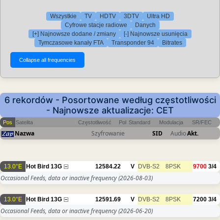
Wszystkie
TV
HDTV
3DTV
Ultra HD
Cyfrowe stacje radiowe
Danych
[+] Najnowsze dodane / zmiany
[-] Najnowsze usunięcia
Tymczasowe kanały FTA
Transponder 94
Bitrates
6 rekordów - Posortowane według częstotliwości
- Najnowsze aktualizacje: CET
Pos
Satelita
Częstotliwość
Pol
Standard
Modulacja
SR/FEC
Nazwa
Szyfrowanie
SID
Audio
Akt.
13.0°E
Hot Bird 13G
12584.22
V
DVB-S2
8PSK
9700
3/4
Occasional Feeds, data or inactive frequency
(2026-08-03)
13.0°E
Hot Bird 13G
12591.69
V
DVB-S2
8PSK
7200
3/4
Occasional Feeds, data or inactive frequency
(2026-06-20)