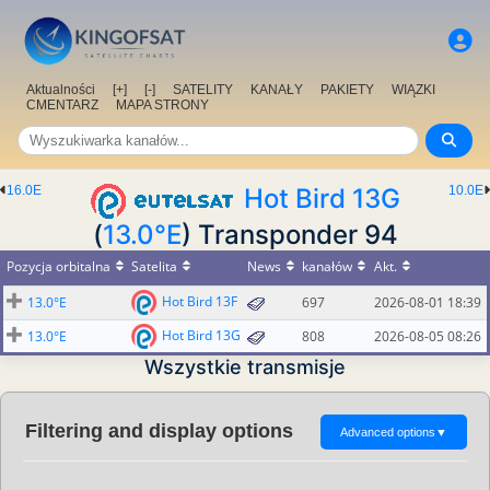
Aktualności
[+]
[-]
SATELITY
KANAŁY
PAKIETY
WIĄZKI
CMENTARZ
MAPA STRONY
16.0E
Hot Bird 13G
10.0E
(
13.0°E
) Transponder 94
Pozycja orbitalna
Satelita
News
kanałów
Akt.
Hot Bird 13F
13.0°E
697
2026-08-01 18:39
Hot Bird 13G
13.0°E
808
2026-08-05 08:26
Wszystkie transmisje
Filtering and display options
Advanced options
▼