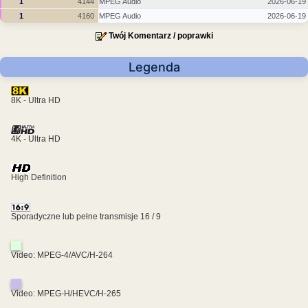
1
4144
MPEG Audio
2026-06-19
1
4160
MPEG Audio
2026-06-19
Twój Komentarz / poprawki
Legenda
8K - Ultra HD
4K - Ultra HD
High Definition
Sporadyczne lub pełne transmisje 16 / 9
Video: MPEG-4/AVC/H-264
Video: MPEG-H/HEVC/H-265