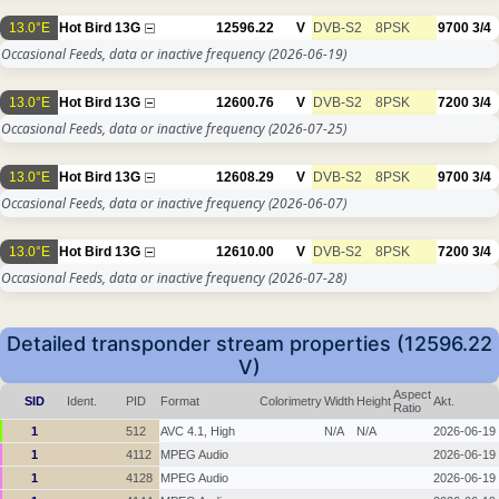
13.0°E
Hot Bird 13G
12596.22
V
DVB-S2
8PSK
9700
3/4
Occasional Feeds, data or inactive frequency
(2026-06-19)
13.0°E
Hot Bird 13G
12600.76
V
DVB-S2
8PSK
7200
3/4
Occasional Feeds, data or inactive frequency
(2026-07-25)
13.0°E
Hot Bird 13G
12608.29
V
DVB-S2
8PSK
9700
3/4
Occasional Feeds, data or inactive frequency
(2026-06-07)
13.0°E
Hot Bird 13G
12610.00
V
DVB-S2
8PSK
7200
3/4
Occasional Feeds, data or inactive frequency
(2026-07-28)
Detailed transponder stream properties (12596.22
V)
Aspect
SID
Ident.
PID
Format
Colorimetry
Width
Height
Akt.
Ratio
1
512
AVC 4.1, High
N/A
N/A
2026-06-19
1
4112
MPEG Audio
2026-06-19
1
4128
MPEG Audio
2026-06-19