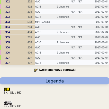
302
202
AVC
N/A
N/A
2017-02-04
302
402
AC-3
2 channels
2017-02-04
303
203
AVC
N/A
N/A
2017-02-04
303
403
AC-3
2 channels
2017-02-04
303
503
MPEG Audio
2017-02-04
304
204
AVC
N/A
N/A
2017-02-04
304
404
AC-3
2 channels
2017-02-04
305
205
AVC
N/A
N/A
2017-02-04
305
405
AC-3
2 channels
2017-02-04
306
206
AVC
N/A
N/A
2017-02-04
306
406
AC-3
2 channels
2017-02-04
307
207
AVC
N/A
N/A
2017-02-04
307
407
AC-3
2 channels
2017-02-04
Twój Komentarz / poprawki
Legenda
8K - Ultra HD
4K - Ultra HD