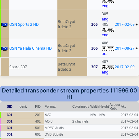
eng
305
eng
BetaCrypt
OSN Sports 2 HD
305
405
2017-02-09
+
Irdeto 2
eng
406
BetaCrypt
OSN Ya Hala Cinema HD
306
2017-08-27
+
Irdeto 2
ara
407
BetaCrypt
Spare 307
307
2017-02-09
Irdeto 2
eng
Detailed transponder stream properties (11996.00
H)
Aspect
SID
Ident.
PID
Format
Colorimetry
Width
Height
Akt.
Ratio
301
201
AVC
N/A
N/A
2017-02-04
301
401
AC-3
2 channels
2017-02-04
301
501
MPEG Audio
2017-02-04
301
601
DVB Subtitle
2017-02-04