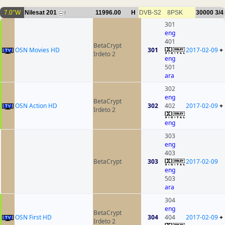
7.0°W
Nilesat 201
11996.00
H
DVB-S2
8PSK
30000
3/4
7
301
eng
401
BetaCrypt
OSN Movies HD
301
2017-02-09
+
Irdeto 2
eng
501
ara
302
eng
BetaCrypt
OSN Action HD
302
402
2017-02-09
+
Irdeto 2
eng
303
eng
403
BetaCrypt
303
2017-02-09
eng
503
ara
304
eng
BetaCrypt
OSN First HD
304
404
2017-02-09
+
Irdeto 2