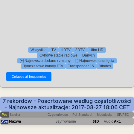
Wszystkie
TV
HDTV
3DTV
Ultra HD
Cyfrowe stacje radiowe
Danych
[+] Najnowsze dodane / zmiany
[-] Najnowsze usunięcia
Tymczasowe kanały FTA
Transponder 15
Bitrates
7 rekordów - Posortowane według częstotliwości
- Najnowsze aktualizacje: 2017-08-27 18:06 CET
Pos
Satelita
Częstotliwość
Pol
Standard
Modulacja
SR/FEC
Nazwa
Szyfrowanie
SID
Audio
Akt.