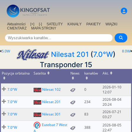
Aktualności
[+]
[-]
SATELITY
KANAŁY
PAKIETY
WIĄZKI
CMENTARZ
MAPA STRONY
5.0W
8.0W
Nilesat 201
(
7.0°W
)
Transponder 15
Pozycja orbitalna
Satelita
News
kanałów
Akt.
2026-01-10
7.0°W
Nilesat 102
0
12:07
2026-08-04
7.0°W
Nilesat 201
234
20:24
2026-07-21
7.0°W
Nilesat 301
83
03:27
Eutelsat 7 West
2026-08-05
7.0°W
388
22:47
A