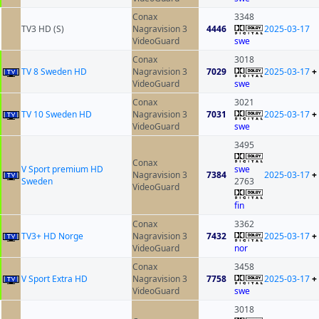
Conax
3348
TV3 HD (S)
Nagravision 3
4446
2025-03-17
VideoGuard
swe
Conax
3018
TV 8 Sweden HD
Nagravision 3
7029
2025-03-17
+
VideoGuard
swe
Conax
3021
TV 10 Sweden HD
Nagravision 3
7031
2025-03-17
+
VideoGuard
swe
3495
Conax
V Sport premium HD
swe
Nagravision 3
7384
2025-03-17
+
Sweden
2763
VideoGuard
fin
Conax
3362
TV3+ HD Norge
Nagravision 3
7432
2025-03-17
+
VideoGuard
nor
Conax
3458
V Sport Extra HD
Nagravision 3
7758
2025-03-17
+
VideoGuard
swe
3018