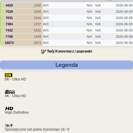
4429
1260
AVC
N/A
N/A
2026-08-08
7029
1008
AVC
N/A
N/A
2026-08-08
7031
1016
AVC
N/A
N/A
2026-08-08
7384
1237
AVC
N/A
N/A
2026-08-08
7432
1532
AVC
N/A
N/A
2026-08-08
7758
1458
AVC
N/A
N/A
2026-08-08
18073
2073
AVC
N/A
N/A
2026-08-08
Twój Komentarz / poprawki
Legenda
8K - Ultra HD
4K - Ultra HD
High Definition
Sporadyczne lub pełne transmisje 16 / 9