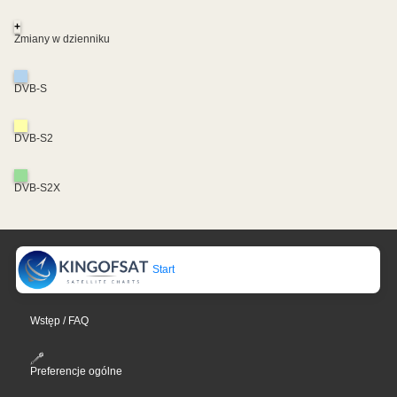
+
Zmiany w dzienniku
DVB-S
DVB-S2
DVB-S2X
Start
Wstęp / FAQ
Preferencje ogólne