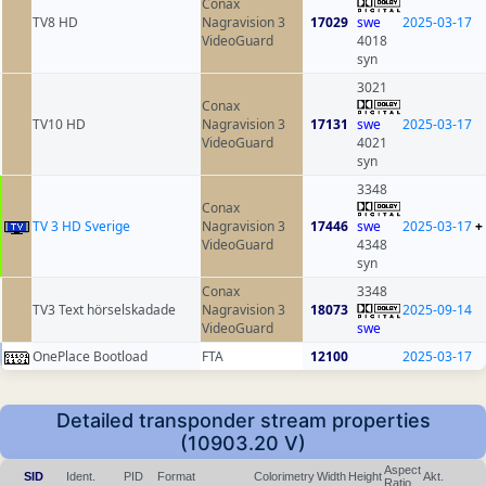
Conax
TV8 HD
Nagravision 3
17029
swe
2025-03-17
VideoGuard
4018
syn
3021
Conax
TV10 HD
Nagravision 3
17131
swe
2025-03-17
VideoGuard
4021
syn
3348
Conax
TV 3 HD Sverige
Nagravision 3
17446
swe
2025-03-17
+
VideoGuard
4348
syn
Conax
3348
TV3 Text hörselskadade
Nagravision 3
18073
2025-09-14
VideoGuard
swe
OnePlace Bootload
FTA
12100
2025-03-17
Detailed transponder stream properties
(10903.20 V)
Aspect
SID
Ident.
PID
Format
Colorimetry
Width
Height
Akt.
Ratio