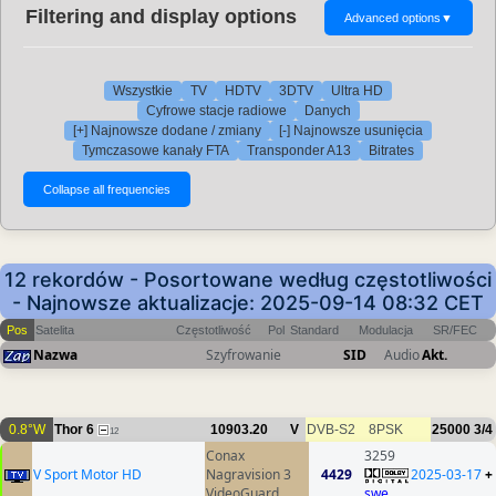
Filtering and display options
Advanced options
▼
Wszystkie
TV
HDTV
3DTV
Ultra HD
Cyfrowe stacje radiowe
Danych
[+] Najnowsze dodane / zmiany
[-] Najnowsze usunięcia
Tymczasowe kanały FTA
Transponder A13
Bitrates
12 rekordów - Posortowane według częstotliwości
- Najnowsze aktualizacje: 2025-09-14 08:32 CET
Pos
Satelita
Częstotliwość
Pol
Standard
Modulacja
SR/FEC
Nazwa
Szyfrowanie
SID
Audio
Akt.
0.8°W
Thor 6
10903.20
V
DVB-S2
8PSK
25000
3/4
12
Conax
3259
V Sport Motor HD
Nagravision 3
4429
2025-03-17
+
VideoGuard
swe