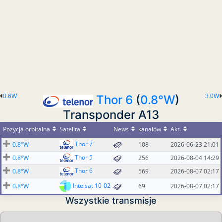
0.6W
Thor 6
(
0.8°W
)
3.0W
Transponder A13
Pozycja orbitalna
Satelita
News
kanałów
Akt.
Thor 7
0.8°W
108
2026-06-23 21:01
Thor 5
0.8°W
256
2026-08-04 14:29
Thor 6
0.8°W
569
2026-08-07 02:17
Intelsat 10-02
0.8°W
69
2026-08-07 02:17
Wszystkie transmisje