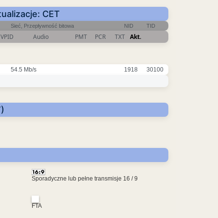
ualizacje: CET
Sieć, Przepływność bitowa
NID
TID
VPID
Audio
PMT
PCR
TXT
Akt.
54.5 Mb/s
1918
30100
)
Sporadyczne lub pełne transmisje 16 / 9
FTA