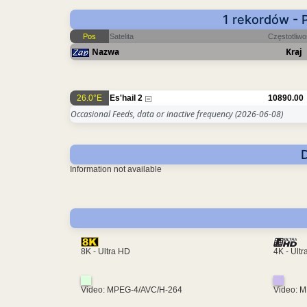
1 rekordów - 
Pos
Satelita
Częstotliw
Nazwa
Kraj
26.0°E
Es'hail 2
10890.00
Occasional Feeds, data or inactive frequency
(2026-06-08)
Information not available
4K - Ult
8K - Ultra HD
Video: MPEG-4/AVC/H-264
Video: 