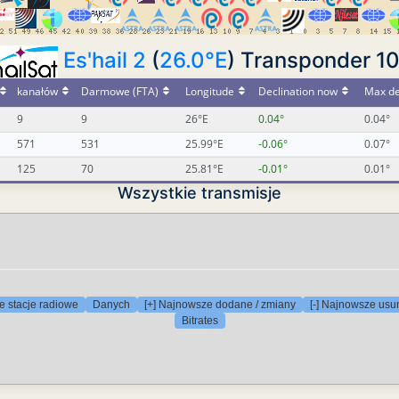
Es'hail 2
(
26.0°E
) Transponder 1
kanałów
Darmowe (FTA)
Longitude
Declination now
Max de
9
9
26°E
0.04°
0.04°
571
531
25.99°E
-0.06°
0.07°
125
70
25.81°E
-0.01°
0.01°
Wszystkie transmisje
e stacje radiowe
Danych
[+] Najnowsze dodane / zmiany
[-] Najnowsze usu
Bitrates