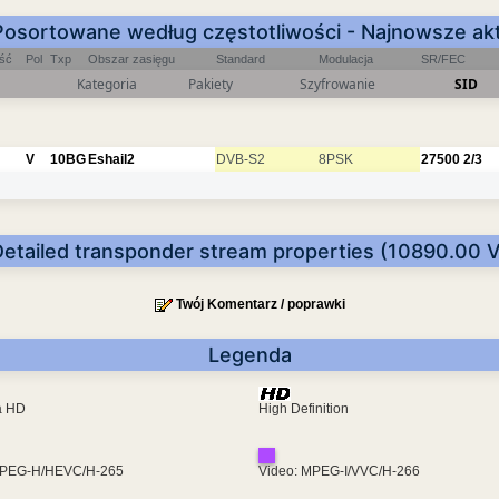
Posortowane według częstotliwości - Najnowsze akt
ość
Pol
Txp
Obszar zasięgu
Standard
Modulacja
SR/FEC
Kategoria
Pakiety
Szyfrowanie
SID
V
10BG
Eshail2
DVB-S2
8PSK
27500
2/3
Detailed transponder stream properties (10890.00 V
Twój Komentarz / poprawki
Legenda
ra HD
High Definition
MPEG-H/HEVC/H-265
Video: MPEG-I/VVC/H-266