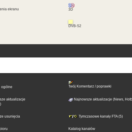
enia ekranu
3D
DVB-S2
Twój Komentarz / poprawki
e ogólne
ze aktualizacje
Najnowsze aktualizacje (News, Hotb
)
sze usunięcia
Tymczasowe kanały FTA (5)
bioru
Katalog kanałów