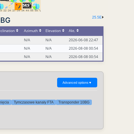
25.5E
0BG
clination
Azimuth
Elevation
Akt.
N/A
N/A
2026-06-08 22:47
N/A
N/A
2026-08-08 00:54
N/A
N/A
2026-08-08 00:54
Advanced options
▼
nięcia
Tymczasowe kanały FTA
Transponder 10BG