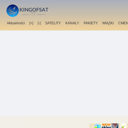
Aktualności
[+]
[-]
SATELITY
KANAŁY
PAKIETY
WIĄZKI
CMEN