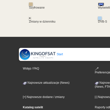
Szyfrowane
Wyświetl
+
Zmiany w dzienniku
DVB-S
Start
Wstęp / FAQ
Preferencj
Najnowsze aktualizacje (News)
Najnows
(News, FTA
[+] Najnowsze dodane / zmiany
[-] Najnow
Katalog satelit
Raporty od