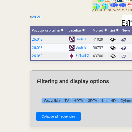
28.2E
Pozycja orbitalna
Satelita
Norad
.ini
News
Badr 7
26.0°E
41029
Badr 8
26.0°E
56757
Es'hail 2
26.0°E
43700
Filtering and display options
Wszystkie
TV
HDTV
3DTV
Ultra HD
Cyfrow