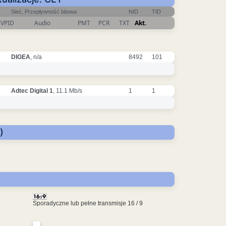
Sieć, Przepływność bitowa
NID
TID
VPID
Audio
PMT
PCR
TXT
Akt.
DIGEA
, n/a
8492
101
Adtec Digital 1
, 11.1 Mb/s
1
1
)
Sporadyczne lub pełne transmisje 16 / 9