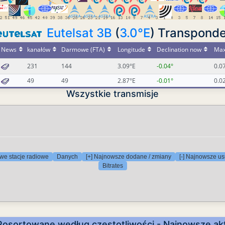
Eutelsat 3B
(
3.0°E
) Transponde
News
kanałów
Darmowe (FTA)
Longitude
Declination now
Max
231
144
3.09°E
-0.04°
0.0
49
49
2.87°E
-0.01°
0.0
Wszystkie transmisje
we stacje radiowe
Danych
[+] Najnowsze dodane / zmiany
[-] Najnowsze us
Bitrates
Posortowane według częstotliwości - Najnowsze akt