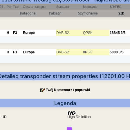
ość
Pol
Txp
Obszar zasięgu
Standard
Modulacja
SR/FEC
Kategoria
Pakiety
Szyfrowanie
SID
H
F3
Europe
DVB-S2
QPSK
18845
3/5
H
F3
Europe
DVB-S2
8PSK
5000
3/5
Detailed transponder stream properties (12601.00 H
Twój Komentarz / poprawki
Legenda
ra HD
High Definition