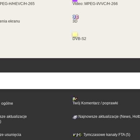
MPEG-H/HEVC/H-265
Video: MPEG-I/VVC/H-266
enia ekranu
3D
DVB-S2
Twój Komentarz / poprawki
e ogólne
ze aktualizacje
Najnowsze aktualizacje (News, Hotb
)
sze usunięcia
Tymczasowe kanały FTA (5)