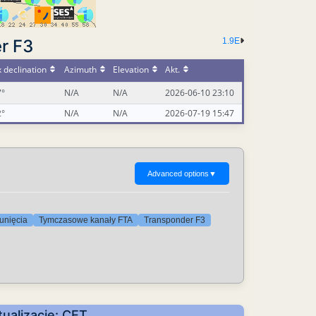
r F3
1.9E
 declination
Azimuth
Elevation
Akt.
7°
N/A
N/A
2026-06-10 23:10
2°
N/A
N/A
2026-07-19 15:47
Advanced options
▼
unięcia
Tymczasowe kanały FTA
Transponder F3
ualizacje: CET