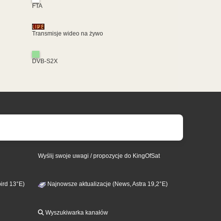
FTA
Transmisje wideo na żywo
DVB-S2X
Wyślij swoje uwagi / propozycje do KingOfSat
ird 13°E)
Najnowsze aktualizacje (News, Astra 19,2°E)
Wyszukiwarka kanałów