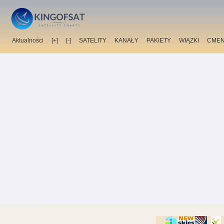
Aktualności
[+]
[-]
SATELITY
KANAŁY
PAKIETY
WIĄZKI
CMEN