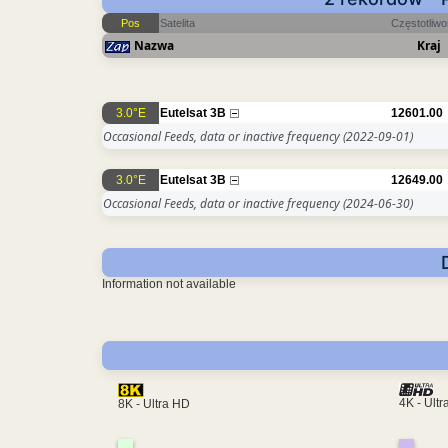
Pos
Satelita
Częstotliw
Nazwa
Kraj
3.0°E
Eutelsat 3B
12601.00
Occasional Feeds, data or inactive frequency
(2022-09-01)
3.0°E
Eutelsat 3B
12649.00
Occasional Feeds, data or inactive frequency
(2024-06-30)
Information not available
4K - Ult
8K - Ultra HD