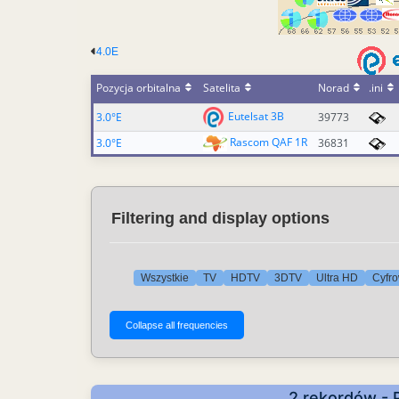
4.0E
Pozycja orbitalna
Satelita
Norad
.ini
Eutelsat 3B
3.0°E
39773
Rascom QAF 1R
3.0°E
36831
Filtering and display options
Wszystkie
TV
HDTV
3DTV
Ultra HD
Cyfro
2 rekordów - 