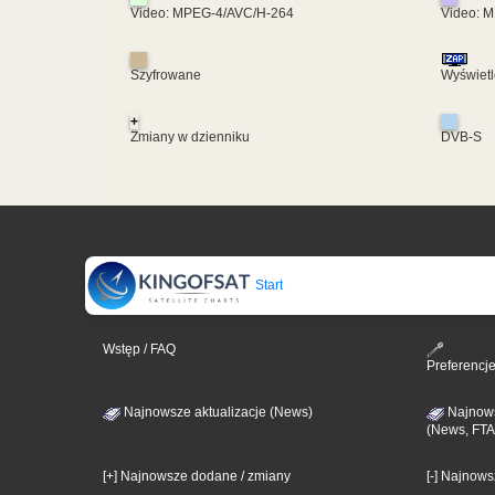
Video: MPEG-4/AVC/H-264
Video: 
Szyfrowane
Wyświetl
+
Zmiany w dzienniku
DVB-S
Start
Wstęp / FAQ
Preferencj
Najnowsze aktualizacje (News)
Najnows
(News, FTA
[+] Najnowsze dodane / zmiany
[-] Najnow