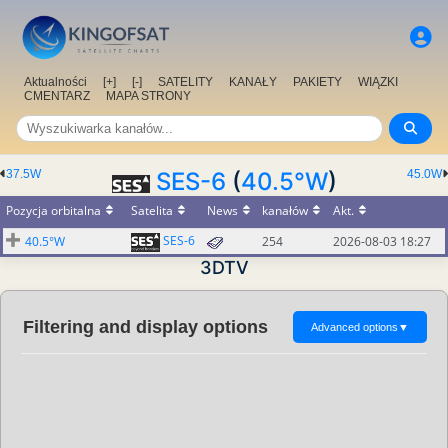
Aktualności
[+]
[-]
SATELITY
KANAŁY
PAKIETY
WIĄZKI
CMENTARZ
MAPA STRONY
37.5W
SES-6
(
40.5°W
)
45.0W
Pozycja orbitalna
Satelita
News
kanałów
Akt.
SES-6
40.5°W
254
2026-08-03 18:27
3DTV
Filtering and display options
Advanced options
▼