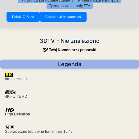
[+] Najnowsze dodane / zmiany
[-] Najnowsze usunięcia
Tymczasowe kanały FTA
3DTV - Nie znaleziono
Twój Komentarz / poprawki
Legenda
8K - Ultra HD
4K - Ultra HD
High Definition
Sporadyczne lub pełne transmisje 16 / 9