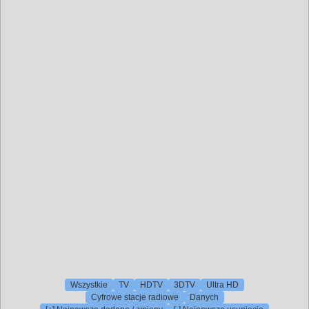
Wszystkie
TV
HDTV
3DTV
Ultra HD
Cyfrowe stacje radiowe
Danych