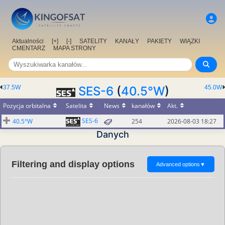
Aktualności
[+]
[-]
SATELITY
KANAŁY
PAKIETY
WIĄZKI
CMENTARZ
MAPA STRONY
37.5W
SES-6
(
40.5°W
)
45.0W
Pozycja orbitalna
Satelita
News
kanałów
Akt.
SES-6
40.5°W
254
2026-08-03 18:27
Danych
Filtering and display options
Advanced options
▼