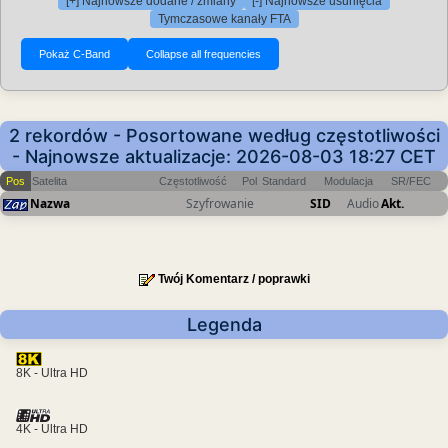
[+] Najnowsze dodane / zmiany
[-] Najnowsze usunięcia
Tymczasowe kanały FTA
2 rekordów - Posortowane według częstotliwości
- Najnowsze aktualizacje: 2026-08-03 18:27 CET
Pos
Satelita
Częstotliwość
Pol
Standard
Modulacja
SR/FEC
Nazwa
Szyfrowanie
SID
Audio
Akt.
Twój Komentarz / poprawki
Legenda
8K - Ultra HD
4K - Ultra HD