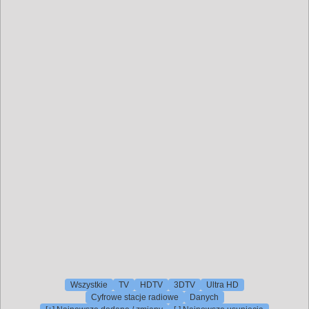
Wszystkie
TV
HDTV
3DTV
Ultra HD
Cyfrowe stacje radiowe
Danych