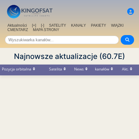
Aktualności
[+]
[-]
SATELITY
KANAŁY
PAKIETY
WIĄZKI
CMENTARZ
MAPA STRONY
Najnowsze aktualizacje (60.7E)
Pozycja orbitalna
Satelita
News
kanałów
Akt.