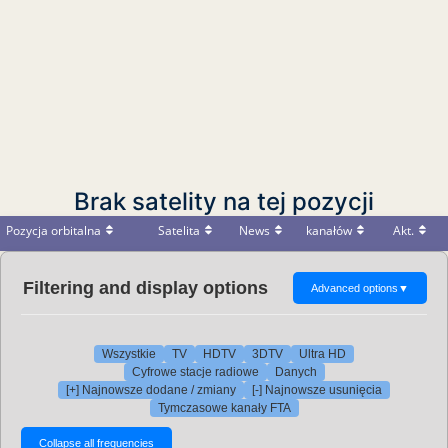
Brak satelity na tej pozycji
Pozycja orbitalna
Satelita
News
kanałów
Akt.
Filtering and display options
Advanced options
▼
Wszystkie
TV
HDTV
3DTV
Ultra HD
Cyfrowe stacje radiowe
Danych
[+] Najnowsze dodane / zmiany
[-] Najnowsze usunięcia
Tymczasowe kanały FTA