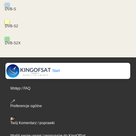
DVB-S
DVB-S2
DVB-S2X
Start
Wstęp / FAQ
Preferencje ogólne
Twój Komentarz / poprawki
Wyślij swoje uwagi / propozycje do KingOfSat