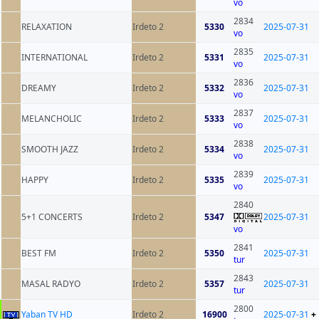
vo
2834
RELAXATION
Irdeto 2
5330
2025-07-31
vo
2835
INTERNATIONAL
Irdeto 2
5331
2025-07-31
vo
2836
DREAMY
Irdeto 2
5332
2025-07-31
vo
2837
MELANCHOLIC
Irdeto 2
5333
2025-07-31
vo
2838
SMOOTH JAZZ
Irdeto 2
5334
2025-07-31
vo
2839
HAPPY
Irdeto 2
5335
2025-07-31
vo
2840
5+1 CONCERTS
Irdeto 2
5347
2025-07-31
vo
2841
BEST FM
Irdeto 2
5350
2025-07-31
tur
2843
MASAL RADYO
Irdeto 2
5357
2025-07-31
tur
2800
Yaban TV HD
Irdeto 2
16900
2025-07-31
+