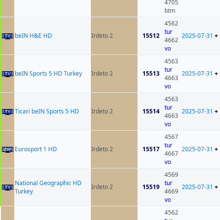
4705
btm
4562
tur
beIN H&E HD
Irdeto 2
15512
2025-07-31
+
4662
vo
4563
tur
beIN Sports 5 HD Turkey
Irdeto 2
15513
2025-07-31
+
4663
vo
4563
tur
Ticari beIN Sports 5 HD
Irdeto 2
15514
2025-07-31
+
4663
vo
4567
tur
Eurosport 1 HD
Irdeto 2
15517
2025-07-31
+
4667
vo
4569
National Geographic HD
tur
Irdeto 2
15519
2025-07-31
+
Turkey
4669
vo
4562