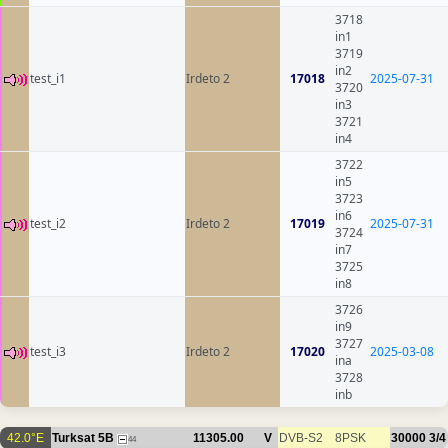
3718
in1
3719
in2
test_i1
Irdeto 2
17018
2025-07-31
3720
in3
3721
in4
3722
in5
3723
in6
test_i2
Irdeto 2
17019
2025-07-31
3724
in7
3725
in8
3726
in9
3727
test_i3
Irdeto 2
17020
2025-03-08
ina
3728
inb
42.0°E
Turksat 5B
11305.00
V
DVB-S2
8PSK
30000
3/4
44