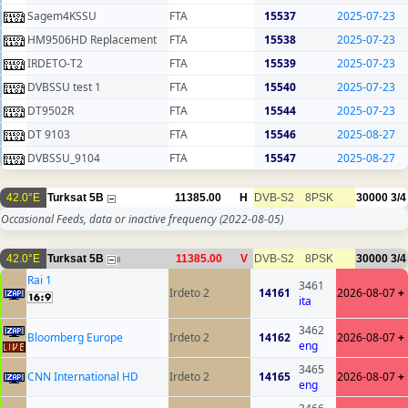
Sagem4KSSU
FTA
15537
2025-07-23
HM9506HD Replacement
FTA
15538
2025-07-23
IRDETO-T2
FTA
15539
2025-07-23
DVBSSU test 1
FTA
15540
2025-07-23
DT9502R
FTA
15544
2025-07-23
DT 9103
FTA
15546
2025-08-27
DVBSSU_9104
FTA
15547
2025-08-27
42.0°E
Turksat 5B
11385.00
H
DVB-S2
8PSK
30000
3/4
Occasional Feeds, data or inactive frequency
(2022-08-05)
42.0°E
Turksat 5B
11385.00
V
DVB-S2
8PSK
30000
3/4
8
Rai 1
3461
Irdeto 2
14161
2026-08-07
+
ita
3462
Bloomberg Europe
Irdeto 2
14162
2026-08-07
+
eng
3465
CNN International HD
Irdeto 2
14165
2026-08-07
+
eng