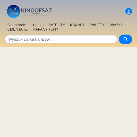
Aktualności
[+]
[-]
SATELITY
KANAŁY
PAKIETY
WIĄZKI
CMENTARZ
MAPA STRONY