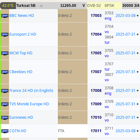
42.0°E
Turksat 5B
11265.00
V
DVB-S2
8PSK
30000
3/4
17
3703
BBC News HD
Irdeto 2
17003
2025-03-08
+
eng
3704
vo
Eurosport 2 HD
Irdeto 2
17004
2025-07-31
+
3804
tur
3705
MCM Top HD
Irdeto 2
17005
2025-07-31
+
vo
3707
tur
CBeebies HD
Irdeto 2
17007
2025-07-31
+
3807
vo
3708
France 24 HD (in English)
Irdeto 2
17008
2025-07-31
+
eng
3709
TV5 Monde Europe HD
Irdeto 2
17009
2025-07-31
+
vo
3710
Euronews HD
Irdeto 2
17010
2025-07-31
+
vo
3711
CGTN HD
FTA
17011
2025-03-08
+
vo