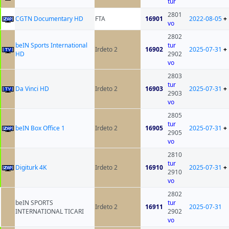
tur
2801
CGTN Documentary HD
FTA
16901
2022-08-05
+
vo
2802
beIN Sports International
tur
Irdeto 2
16902
2025-07-31
+
HD
2902
vo
2803
tur
Da Vinci HD
Irdeto 2
16903
2025-07-31
+
2903
vo
2805
tur
beIN Box Office 1
Irdeto 2
16905
2025-07-31
+
2905
vo
2810
tur
Digiturk 4K
Irdeto 2
16910
2025-07-31
+
2910
vo
2802
beIN SPORTS
tur
Irdeto 2
16911
2025-07-31
INTERNATIONAL TICARI
2902
vo