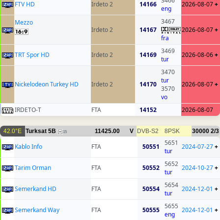
3466
FTV HD
Irdeto 2
14166
2026-08-07
+
eng
3467
Mezzo
Irdeto 2
14167
2026-08-07
+
fra
3469
TRT Spor HD
Irdeto 2
14169
2026-08-06
+
tur
3470
tur
Nickelodeon Turkey HD
Irdeto 2
14170
2026-08-07
+
3570
vo
IRDETO-T
FTA
14152
2026-08-07
42.0°E
Turksat 5B
11425.00
V
DVB-S2
8PSK
30000
2/3
15
5651
Kablo Info
FTA
50551
2024-07-27
+
tur
5652
Tarim Orman
FTA
50552
2024-10-27
+
tur
5654
Semerkand HD
FTA
50554
2024-12-01
+
tur
5655
Semerkand Way
FTA
50555
2024-12-01
+
eng