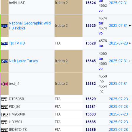
tur
beIN H&E
Irdeto 2
15524
2025-07-31
4662
vo
4574
National Geographic Wild
tur
Irdeto 2
15525
2025-07-31
+
HD Polska
4674
vo
4578
TJK TV HD
FTA
15528
2025-07-23
+
tur
4565
tur
Nick Junior Turkey
Irdeto 2
15545
2025-07-31
+
4665
vo
4550
inb
test_i4
Irdeto 2
15532
2025-07-31
4554
inc
DT9505R
FTA
15529
2025-07-23
PID_86
FTA
15531
2025-07-23
HM9504R
FTA
15533
2025-07-23
HD3501
FTA
15535
2025-07-23
IRDETO-T3
FTA
15536
2025-07-23