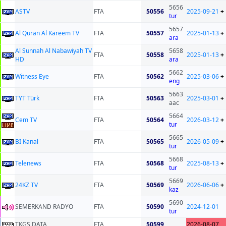
5656
ASTV
FTA
50556
2025-09-21
+
tur
5657
Al Quran Al Kareem TV
FTA
50557
2025-01-13
+
ara
Al Sunnah Al Nabawiyah TV
5658
FTA
50558
2025-01-13
+
HD
ara
5662
Witness Eye
FTA
50562
2025-03-06
+
eng
5663
TYT Türk
FTA
50563
2025-03-01
+
aac
5664
Cem TV
FTA
50564
2026-03-12
+
tur
5665
BI Kanal
FTA
50565
2026-05-09
+
tur
5668
Telenews
FTA
50568
2025-08-13
+
tur
5669
24KZ TV
FTA
50569
2026-06-06
+
kaz
5690
SEMERKAND RADYO
FTA
50590
2024-12-01
tur
TKGS DATA
FTA
50599
2026-08-07