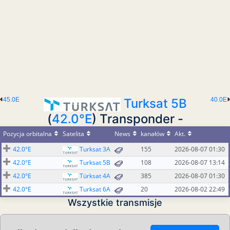
45.0E
Turksat 5B
40.0E
(
42.0°E
) Transponder -
Pozycja orbitalna
Satelita
News
kanałów
Akt.
42.0°E
Turksat 3A
155
2026-08-07 01:30
42.0°E
Turksat 5B
108
2026-08-07 13:14
42.0°E
Türksat 4A
385
2026-08-07 01:30
42.0°E
Turksat 6A
20
2026-08-02 22:49
Wszystkie transmisje