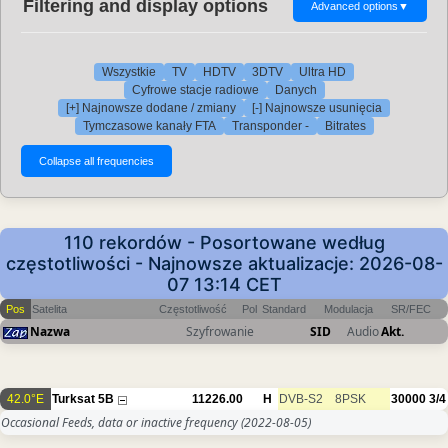
Filtering and display options
Advanced options
▼
Wszystkie
TV
HDTV
3DTV
Ultra HD
Cyfrowe stacje radiowe
Danych
[+] Najnowsze dodane / zmiany
[-] Najnowsze usunięcia
Tymczasowe kanały FTA
Transponder -
Bitrates
110 rekordów - Posortowane według
częstotliwości - Najnowsze aktualizacje: 2026-08-
07 13:14 CET
Pos
Satelita
Częstotliwość
Pol
Standard
Modulacja
SR/FEC
Nazwa
Szyfrowanie
SID
Audio
Akt.
42.0°E
Turksat 5B
11226.00
H
DVB-S2
8PSK
30000
3/4
Occasional Feeds, data or inactive frequency
(2022-08-05)